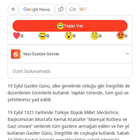
0
7
Tepki Ver
0
0
0
0
0
Yazı Özetini Göster
Özet bulunamadı.
19 Eylül Gaziler Günü, ülke genelinde olduğu gibi İnegöl’de de
düzenlenen törenlerle kutlandı. Yapılan törende, tüm gazi ve
şehitlerimiz yad edildi.
19 Eylül 1921 tarihinde Türkiye Büyük Millet Meclisi’nce,
Başkomutan Mustafa Kemal Atatürk’e “Mareşal Rütbesi ve
Gazi Unvanı” verilerek tüm gazilere armağan edilen ve her yıl
kutlanan Gaziler Günü, İnegöl’de de coşkuyla kutlandı. Sabah
10.30’da heykel önünde gerçekleştirilen çelenk töreniyle