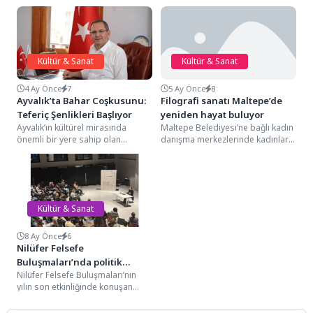
Kültür & Sanat
Kültür & Sanat
4 Ay Önce
7
5 Ay Önce
8
Ayvalık’ta Bahar Coşkusunu:
Filografi sanatı Maltepe’de
Teferiç Şenlikleri Başlıyor
yeniden hayat buluyor
Ayvalık’ın kültürel mirasında
Maltepe Belediyesi’ne bağlı kadın
önemli bir yere sahip olan
danışma merkezlerinde kadınlara
Küçükköy Teferiç Şenlikleri, bu yıl
yönelik sanatın farklı dallarında
da dopdolu...
kurslar düzenleniyor. Maltepe
Belediyesi...
Kültür & Sanat
8 Ay Önce
6
Nilüfer Felsefe
Buluşmaları’nda politik
Nilüfer Felsefe Buluşmaları’nın
şiddet tartışıldı
yılın son etkinliğinde konuşan
Prof. Dr. Sanem Yazıcıoğlu, politik
şiddet ve araçsallık...