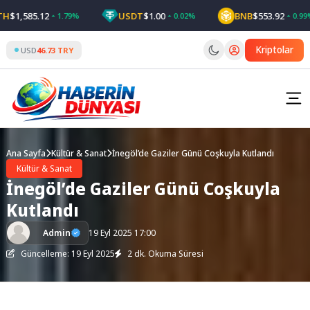
Skip
1,585.12
USDT
$1.00
BNB
$553.92
1.79%
0.02%
0.99%
to
content
Kriptolar
USD
46.73 TRY
Ana Sayfa
Kültür & Sanat
İnegöl’de Gaziler Günü Coşkuyla Kutlandı
Kültür & Sanat
İnegöl’de Gaziler Günü Coşkuyla
Kutlandı
Admin
19 Eyl 2025 17:00
Güncelleme: 19 Eyl 2025
2 dk. Okuma Süresi