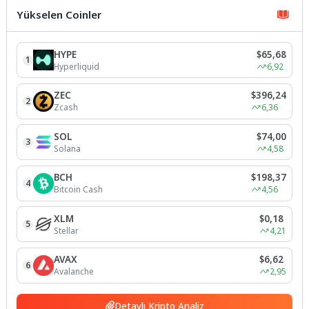
Yükselen Coinler
HYPE
$65,68
1
Hyperliquid
6,92
ZEC
$396,24
2
Zcash
6,36
SOL
$74,00
3
Solana
4,58
BCH
$198,37
4
Bitcoin Cash
4,56
XLM
$0,18
5
Stellar
4,21
AVAX
$6,62
6
Avalanche
2,95
Detaylı Kripto Analiz