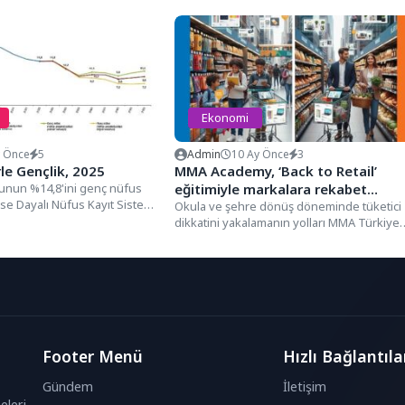
Ekonomi
y Önce
5
Admin
10 Ay Önce
3
rle Gençlik, 2025
MMA Academy, ‘Back to Retail’
unun %14,8'ini genç nüfus
eğitimiyle markalara rekabet
se Dayalı Nüfus Kayıt Sistemi
avantajı sağlayan stratejileri
Okula ve şehre dönüş döneminde tüketici
arına göre 2025 yıl...
dikkatini yakalamanın yolları MMA Türkiye
aktardı
ve MMA Academy’nin düzenlediği...
Footer Menü
Hızlı Bağlantıla
Gündem
İletişim
eleri