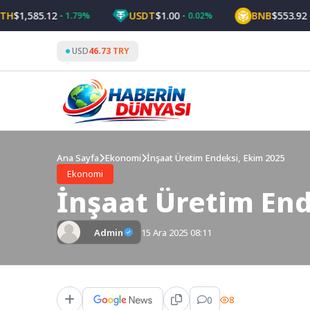
Skip
585.12
USDT
$1.00
BNB
$553.92
1.79%
0.02%
0.99
to
content
USD
46.73 TRY
Ana Sayfa
Ekonomi
İnşaat Üretim Endeksi, Ekim 2025
Ekonomi
İnşaat Üretim End
Admin
15 Ara 2025 08:11
0
8