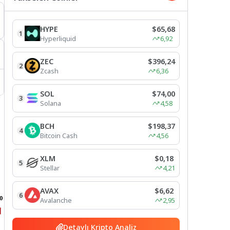
HYPE
$65,68
1
Hyperliquid
6,92
ZEC
$396,24
2
Zcash
6,36
SOL
$74,00
3
Solana
4,58
BCH
$198,37
4
Bitcoin Cash
4,56
XLM
$0,18
5
Stellar
4,21
AVAX
$6,62
6
Avalanche
2,95
Detaylı Kripto Analiz