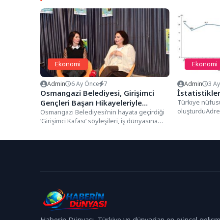
Ekonomi
Ekonomi
Admin
6 Ay Önce
7
Admin
3 A
Osmangazi Belediyesi, Girişimci
İstatistikle
Gençleri Başarı Hikayeleriyle
Türkiye nüfus
oluşturduAdre
Buluşturuyor
Osmangazi Belediyesi’nin hayata geçirdiği
(ADNKS) sonuçl
‘Girişimci Kafası’ söyleşileri, iş dünyasına
adım atmaya hazırlanan gençleri, başarı
hikayeleriyle...
Haberin Dünyası, Türkiye ve dünyadan en güncel gelişm