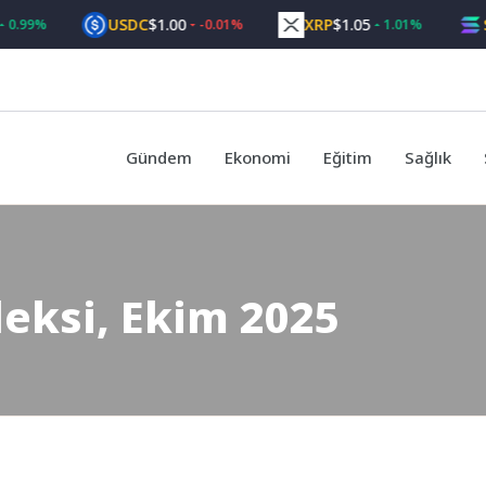
USDC
$1.00
XRP
$1.05
SOL
$7
%
-0.01%
1.01%
Gündem
Ekonomi
Eğitim
Sağlık
eksi, Ekim 2025