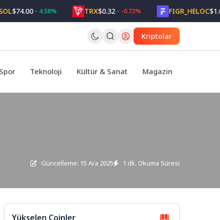
4.00
TRX
$0.32
FIGR_HELOC
$1.05
4.58%
-0.72%
2.
Kriptolar
Spor
Teknoloji
Kültür & Sanat
Magazin
Güncelleme: 15 Ara 2025
1 dk. Okuma Süresi
Yükselen Coinler