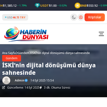
Skip
1,585.12
USDT
$1.00
BNB
$553.92
1.79%
0.02%
0.99%
to
content
Kriptolar
USD
46.73 TRY
Ana Sayfa
Gündem
İSKİ’nin dijital dönüşümü dünya sahnesinde
Gündem
İSKİ’nin dijital dönüşümü dünya
sahnesinde
Admin
14 Eyl 2025 15:54
Güncelleme: 14 Eyl 2025
3 dk. Okuma Süresi