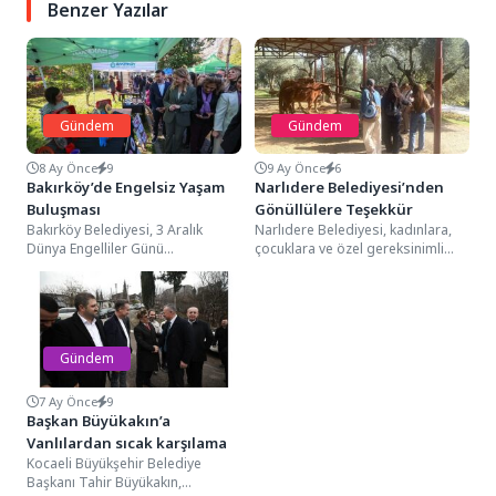
Benzer Yazılar
Gündem
Gündem
8 Ay Önce
9
9 Ay Önce
6
Bakırköy’de Engelsiz Yaşam
Narlıdere Belediyesi’nden
Buluşması
Gönüllülere Teşekkür
Bakırköy Belediyesi, 3 Aralık
Narlıdere Belediyesi, kadınlara,
Dünya Engelliler Günü
çocuklara ve özel gereksinimli
kapsamında Engelsiz Yaşam
bireylere yönelik sosyal
Evi’nde “Güç Birliğiyle Engelsiz
projelerine destek veren
Yarınlara”...
gönüllüleri, kültür...
Gündem
7 Ay Önce
9
Başkan Büyükakın’a
Vanlılardan sıcak karşılama
Kocaeli Büyükşehir Belediye
Başkanı Tahir Büyükakın,