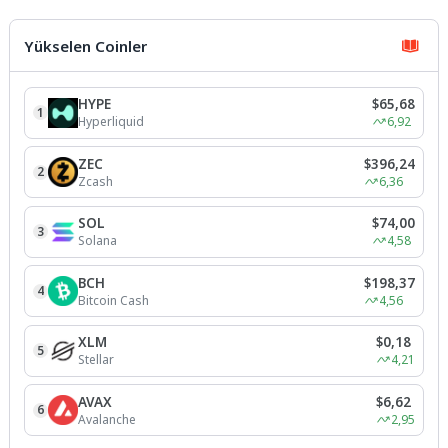
hemşehri dernekleri ile
buluşmasına Kocaeli Van İli ve
İlçeleri...
Yükselen Coinler
HYPE
$65,68
1
Hyperliquid
6,92
ZEC
$396,24
2
Zcash
6,36
SOL
$74,00
3
Solana
4,58
BCH
$198,37
4
Bitcoin Cash
4,56
XLM
$0,18
5
Stellar
4,21
AVAX
$6,62
6
Avalanche
2,95