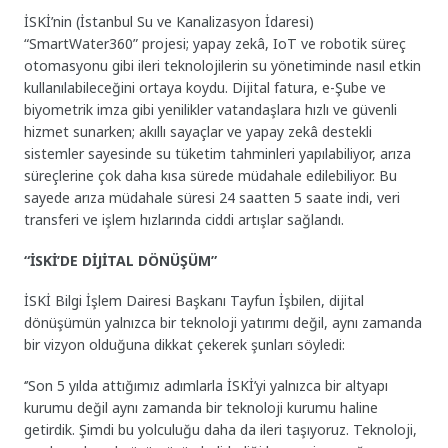
İSKİ’nin (İstanbul Su ve Kanalizasyon İdaresi)
“SmartWater360” projesi; yapay zekâ, IoT ve robotik süreç
otomasyonu gibi ileri teknolojilerin su yönetiminde nasıl etkin
kullanılabileceğini ortaya koydu. Dijital fatura, e-Şube ve
biyometrik imza gibi yenilikler vatandaşlara hızlı ve güvenli
hizmet sunarken; akıllı sayaçlar ve yapay zekâ destekli
sistemler sayesinde su tüketim tahminleri yapılabiliyor, arıza
süreçlerine çok daha kısa sürede müdahale edilebiliyor. Bu
sayede arıza müdahale süresi 24 saatten 5 saate indi, veri
transferi ve işlem hızlarında ciddi artışlar sağlandı.
“İSKİ’DE DİJİTAL DÖNÜŞÜM”
İSKİ Bilgi İşlem Dairesi Başkanı Tayfun İşbilen, dijital
dönüşümün yalnızca bir teknoloji yatırımı değil, aynı zamanda
bir vizyon olduğuna dikkat çekerek şunları söyledi:
‘’Son 5 yılda attığımız adımlarla İSKİ’yi yalnızca bir altyapı
kurumu değil aynı zamanda bir teknoloji kurumu haline
getirdik. Şimdi bu yolculuğu daha da ileri taşıyoruz. Teknoloji,