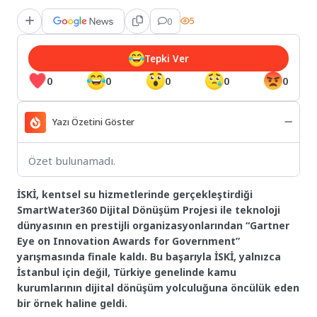
0
5
Tepki Ver
0
0
0
0
0
Yazı Özetini Göster
Özet bulunamadı.
İSKİ, kentsel su hizmetlerinde gerçekleştirdiği
SmartWater360 Dijital Dönüşüm Projesi ile teknoloji
dünyasının en prestijli organizasyonlarından “Gartner
Eye on Innovation Awards for Government”
yarışmasında finale kaldı. Bu başarıyla İSKİ, yalnızca
İstanbul için değil, Türkiye genelinde kamu
kurumlarının dijital dönüşüm yolculuğuna öncülük eden
bir örnek haline geldi.