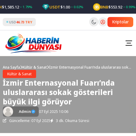
Skip
,585.12
USDT
$1.00
BNB
$553.92
1.79%
0.02%
0.99%
to
content
Kriptolar
USD
46.73 TRY
Ana Sayfa
Kültür & Sanat
İzmir Enternasyonal Fuarı’nda uluslararası sokak
gösterileri büyük ilgi görüyor
Kültür & Sanat
İzmir Enternasyonal Fuarı’nda
uluslararası sokak gösterileri
büyük ilgi görüyor
Admin
07 Eyl 2025 10:06
Güncelleme: 07 Eyl 2025
3 dk. Okuma Süresi