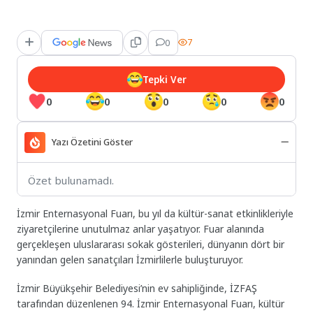
0
7
Tepki Ver
0
0
0
0
0
Yazı Özetini Göster
Özet bulunamadı.
İzmir Enternasyonal Fuarı, bu yıl da kültür-sanat etkinlikleriyle
ziyaretçilerine unutulmaz anlar yaşatıyor. Fuar alanında
gerçekleşen uluslararası sokak gösterileri, dünyanın dört bir
yanından gelen sanatçıları İzmirlilerle buluşturuyor.
İzmir Büyükşehir Belediyesi’nin ev sahipliğinde, İZFAŞ
tarafından düzenlenen 94. İzmir Enternasyonal Fuarı, kültür