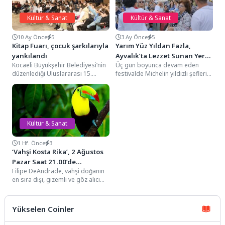
Kültür & Sanat
Kültür & Sanat
10 Ay Önce
5
3 Ay Önce
5
Kitap Fuarı, çocuk şarkılarıyla
Yarım Yüz Yıldan Fazla,
yankılandı
Ayvalık’ta Lezzet Sunan Yerel
Kocaeli Büyükşehir Belediyesi’nin
Üç gün boyunca devam eden
Ustalar Bir Araya Geldi
düzenlediği Uluslararası 15.
festivalde Michelin yıldızlı şeflerin
Kocaeli Kitap Fuarı’na konuk olan
katılımıyla düzenlenen
çocuk kitabı yazarı Ayşegül...
gastronomi etkinlikleri, ilham
veren...
Kültür & Sanat
1 Hf. Önce
3
‘Vahşi Kosta Rika’, 2 Ağustos
Pazar Saat 21.00’de
Filipe DeAndrade, vahşi doğanın
İzleyicileri National
en sıra dışı, gizemli ve göz alıcı
Geographic WILD
harikalarını keşfetmek üzere
Ekranlarında Büyüleyici Bir
Kosta...
Yolculuğa Çıkarıyor!
Yükselen Coinler