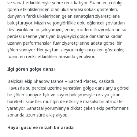
ve sanat etkinlikleriyle şehre renk katıyor. Fuarın en çok ilgi
gören etkinliklerinden olan uluslararası sokak gösterileri,
dünyanın farklı ülkelerinden gelen sanatçıları ziyaretçilerle
buluşturuyor. Mizah ve jonglörlükle dolu eğlenceli şovlardan
dev ayıcıkların neşeli yürüyüşlerine, modern illüzyonlardan su
perdesi üzerine yansıyan büyüleyici gölge danslarına kadar
uzanan performanslar, fuar ziyaretçilerine adeta görsel bir
şölen sunuyor. Her yaştan izleyicinin ilgisini çeken gösteriler,
fuarın en renkli etkinlikleri arasında yer alıyor.
İlgi gören gölge dansı
Belçikalı ekip Shadow Dance – Sacred Places, Kaskatlı
Havuz’da su perdesi üzerine yansıtılan gölge danslarıyla görsel
bir şölen sunuyor. Işık ve suyun birleşmesiyle ortaya çıkan
hareketli silüetler, müziğin de etkisiyle masalsı bir atmosfer
yaratıyor. Sanatsal yorumlarıyla dikkat çeken ekip performans
sonunda uzun süre alkış alıyor.
Hayal gücü ve mizah bir arada