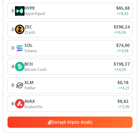
HYPE
$65,68
1
Hyperliquid
6,92
ZEC
$396,24
2
Zcash
6,36
SOL
$74,00
3
Solana
4,58
BCH
$198,37
4
Bitcoin Cash
4,56
XLM
$0,18
5
Stellar
4,21
AVAX
$6,62
6
Avalanche
2,95
Detaylı Kripto Analiz