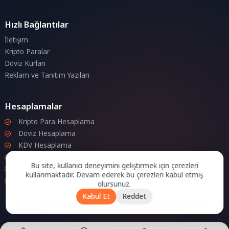
Hızlı Bağlantılar
İletişim
Kripto Paralar
Döviz Kurları
Reklam ve Tanıtım Yazıları
Hesaplamalar
Kripto Para Hesaplama
Döviz Hesaplama
KDV Hesaplama
İndirim Hesaplama
Bu site, kullanıcı deneyimini geliştirmek için çerezleri
Zam Hesaplama
kullanmaktadır. Devam ederek bu çerezleri kabul etmiş
Bileşik Hesaplama
olursunuz.
Kabul Et
Reddet