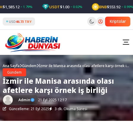
Skip
,585.12
USDT
$1.00
BNB
$553.92
1.79%
0.02%
0.99%
to
content
Kriptolar
USD
46.73 TRY
Ana Sayfa
Gündem
İzmir ile Manisa arasında olası afetlere karşı örnek iş
birliği
Gündem
İzmir ile Manisa arasında olası
afetlere karşı örnek iş birliği
Admin
21 Eyl 2025 12:17
Güncelleme: 21 Eyl 2025
3 dk. Okuma Süresi