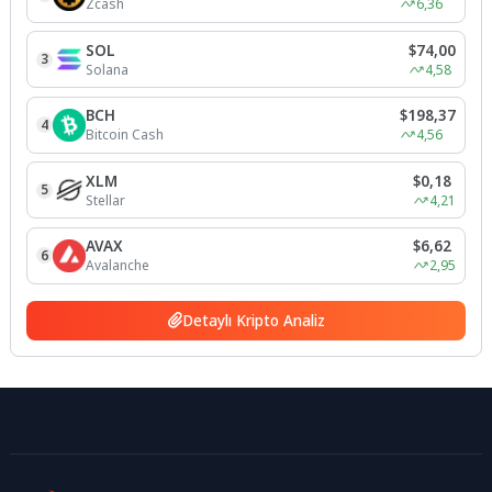
Zcash
6,36
SOL
$74,00
3
Solana
4,58
BCH
$198,37
4
Bitcoin Cash
4,56
XLM
$0,18
5
Stellar
4,21
AVAX
$6,62
6
Avalanche
2,95
Detaylı Kripto Analiz