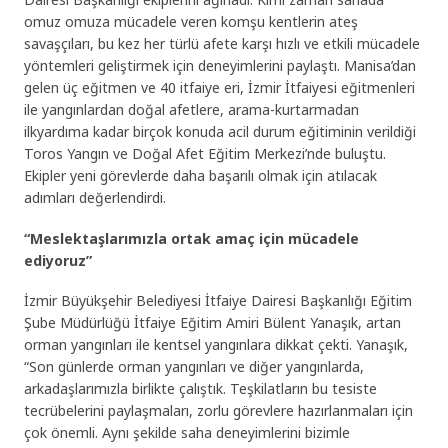
omuz omuza mücadele veren komşu kentlerin ateş
savaşçıları, bu kez her türlü afete karşı hızlı ve etkili mücadele
yöntemleri geliştirmek için deneyimlerini paylaştı. Manisa’dan
gelen üç eğitmen ve 40 itfaiye eri, İzmir İtfaiyesi eğitmenleri
ile yangınlardan doğal afetlere, arama-kurtarmadan
ilkyardıma kadar birçok konuda acil durum eğitiminin verildiği
Toros Yangın ve Doğal Afet Eğitim Merkezi’nde buluştu.
Ekipler yeni görevlerde daha başarılı olmak için atılacak
adımları değerlendirdi.
“Meslektaşlarımızla ortak amaç için mücadele
ediyoruz”
İzmir Büyükşehir Belediyesi İtfaiye Dairesi Başkanlığı Eğitim
Şube Müdürlüğü İtfaiye Eğitim Amiri Bülent Yanaşık, artan
orman yangınları ile kentsel yangınlara dikkat çekti. Yanaşık,
“Son günlerde orman yangınları ve diğer yangınlarda,
arkadaşlarımızla birlikte çalıştık. Teşkilatların bu tesiste
tecrübelerini paylaşmaları, zorlu görevlere hazırlanmaları için
çok önemli. Aynı şekilde saha deneyimlerini bizimle