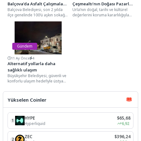
Balçova’da Asfalt Çalışmaları
Çeşmealtı’nın Doğası Pazarlık
Balçova Belediyesi, son 2 yılda
Urla’nın doğal, tarihi ve kültürel
Yeniden Hız Kazandı
Konusu Olamaz”
ilçe genelinde 100’ü aşkın sokağı
değerlerini koruma kararlılığıyla
yenilerken, asfalt çalışmalarına
bir araya gelen vatandaşlar,
yeniden hız...
Demircili Ada Koyu’nda...
Gündem
11 Ay Önce
4
Alternatif yollarla daha
sağlıklı ulaşım
Büyükşehir Belediyesi, güvenli ve
konforlu ulaşım hedefiyle üstyapı
çalışmalarını sürdürüyor. Ekipler,
Başiskele ilçesi Yunus Emre...
Yükselen Coinler
HYPE
$65,68
1
Hyperliquid
6,92
ZEC
$396,24
2