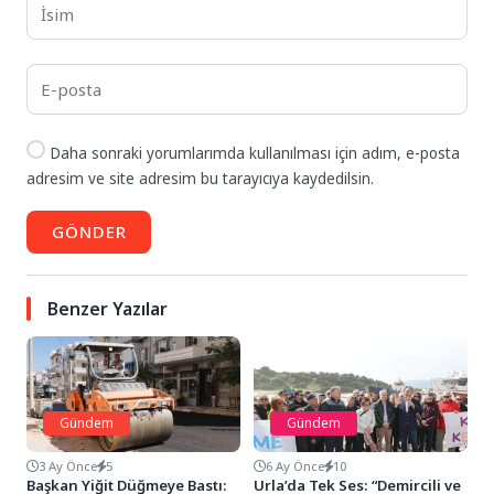
Daha sonraki yorumlarımda kullanılması için adım, e-posta
adresim ve site adresim bu tarayıcıya kaydedilsin.
GÖNDER
Benzer Yazılar
Gündem
Gündem
3 Ay Önce
5
6 Ay Önce
10
Başkan Yiğit Düğmeye Bastı:
Urla’da Tek Ses: “Demircili ve