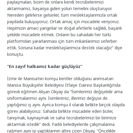
paylaşmaları, bizim de onlara kendi tecrübelerimizi
aktarmamız, başarıya giden yolun temelini oluşturuyor.
Nereden gelirlerse gelsinler, tüm meslektaşlarımızla ortak
paydada buluşuyoruz. Ortak amaç için mücadele veriyoruz.
Hepimizin amacı yangınlar ve doğal afetlerle sağlıklı, başarılı
şekilde mücadele etmek. Onların bu sahadaki her türlü
platformdan yararlanması için tüm imkanlarımızı seferber
ettik. Sonuna kadar meslektaşlarımıza destek olacağız” diye
konuştu.
“En zayıf halkamız kadar güçlüyüz”
İzmir ile Manisa’nın komşu kentler olduğunu anımsatan
Manisa Büyükşehir Belediyesi İtfaiye Dairesi Başkanlığı’nda
görevli eğitmen Alişan Okyay da “İsimlerimiz değişebilir ama
üniformalarımız aynı. İsimlerimiz, illerimiz değişse de
yaptığımız iş aynı. Ayrıca komşu il olarak birlikte birçok olayda
görev alabiliyoruz. Sahada birlikte mücadele eden bizler,
tanışmak, kaynaşmak ve saha tecrübelerimizi bir birimize
aktarmak istedik” dedi. Farklı belediyelerde çalışmalarına
rağmen aynı işi yaptıklarının altını çizen Okyay, “Öncelikle