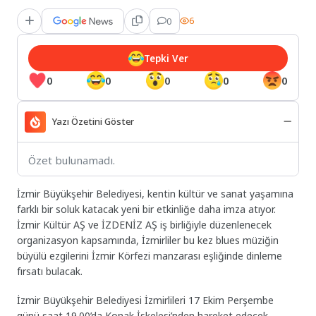
0
6
Tepki Ver
0
0
0
0
0
Yazı Özetini Göster
Özet bulunamadı.
İzmir Büyükşehir Belediyesi, kentin kültür ve sanat yaşamına
farklı bir soluk katacak yeni bir etkinliğe daha imza atıyor.
İzmir Kültür AŞ ve İZDENİZ AŞ iş birliğiyle düzenlenecek
organizasyon kapsamında, İzmirliler bu kez blues müziğin
büyülü ezgilerini İzmir Körfezi manzarası eşliğinde dinleme
fırsatı bulacak.
İzmir Büyükşehir Belediyesi İzmirlileri 17 Ekim Perşembe
günü saat 19.00’da Konak İskelesi’nden hareket edecek