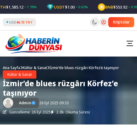
Skip
$1,585.12
USDT
$1.00
BNB
$553.92
1.79%
0.02%
0.99%
to
content
Kriptolar
USD
46.73 TRY
Ana Sayfa
Kültür & Sanat
İzmir’de blues rüzgârı Körfez’e taşınıyor
Kültür & Sanat
İzmir’de blues rüzgârı Körfez’e
taşınıyor
Admin
26 Eyl 2025 09:33
Güncelleme: 26 Eyl 2025
2 dk. Okuma Süresi