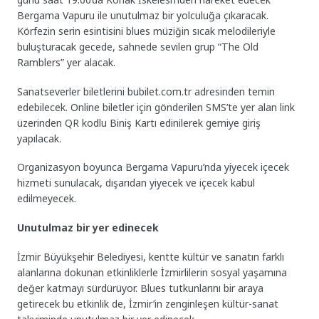
Bergama Vapuru ile unutulmaz bir yolculuğa çıkaracak.
Körfezin serin esintisini blues müziğin sıcak melodileriyle
buluşturacak gecede, sahnede sevilen grup “The Old
Ramblers” yer alacak.
Sanatseverler biletlerini bubilet.com.tr adresinden temin
edebilecek. Online biletler için gönderilen SMS’te yer alan link
üzerinden QR kodlu Biniş Kartı edinilerek gemiye giriş
yapılacak.
Organizasyon boyunca Bergama Vapuru’nda yiyecek içecek
hizmeti sunulacak, dışarıdan yiyecek ve içecek kabul
edilmeyecek.
Unutulmaz bir yer edinecek
İzmir Büyükşehir Belediyesi, kentte kültür ve sanatın farklı
alanlarına dokunan etkinliklerle İzmirlilerin sosyal yaşamına
değer katmayı sürdürüyor. Blues tutkunlarını bir araya
getirecek bu etkinlik de, İzmir’in zenginleşen kültür-sanat