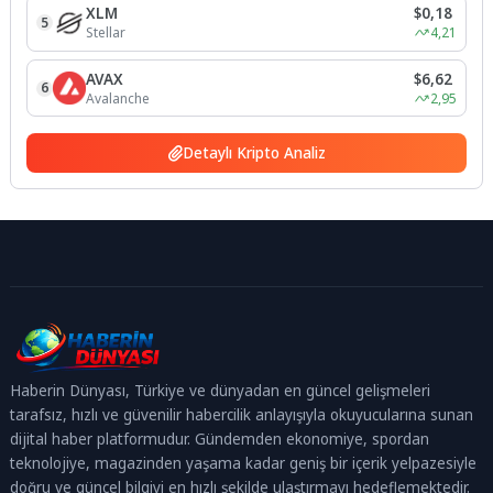
XLM
$0,18
5
Stellar
4,21
AVAX
$6,62
6
Avalanche
2,95
Detaylı Kripto Analiz
Haberin Dünyası, Türkiye ve dünyadan en güncel gelişmeleri
tarafsız, hızlı ve güvenilir habercilik anlayışıyla okuyucularına sunan
dijital haber platformudur. Gündemden ekonomiye, spordan
teknolojiye, magazinden yaşama kadar geniş bir içerik yelpazesiyle
doğru ve güncel bilgiyi en hızlı şekilde ulaştırmayı hedeflemektedir.