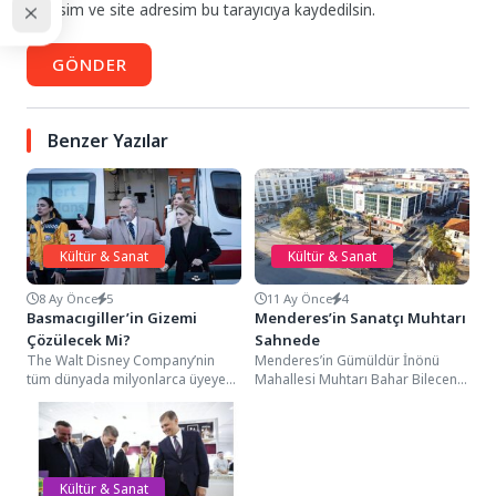
adresim ve site adresim bu tarayıcıya kaydedilsin.
GÖNDER
Benzer Yazılar
Kültür & Sanat
Kültür & Sanat
8 Ay Önce
5
11 Ay Önce
4
Basmacıgiller’in Gizemi
Menderes’in Sanatçı Muhtarı
Çözülecek Mi?
Sahnede
The Walt Disney Company’nin
Menderes’in Gümüldür İnönü
tüm dünyada milyonlarca üyeye
Mahallesi Muhtarı Bahar Bilecen,
sahip dijital yayın
eşi Ali Bilecen ve ritim sanatçısı
platformu Disney+, yeni sezonda
Nisa Tiritoğlu...
merakla...
Kültür & Sanat