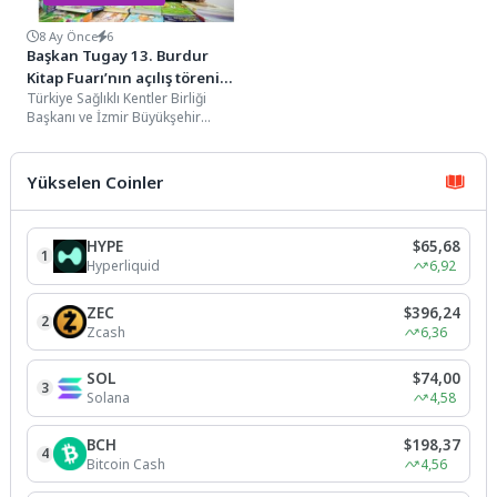
8 Ay Önce
6
Başkan Tugay 13. Burdur
Kitap Fuarı’nın açılış törenine
Türkiye Sağlıklı Kentler Birliği
katıldı
Başkanı ve İzmir Büyükşehir
Belediye Başkanı Dr. Cemil Tugay,
Türkiye Sağlıklı...
Yükselen Coinler
HYPE
$65,68
1
Hyperliquid
6,92
ZEC
$396,24
2
Zcash
6,36
SOL
$74,00
3
Solana
4,58
BCH
$198,37
4
Bitcoin Cash
4,56