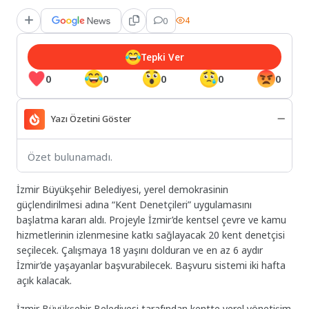
0
4
Tepki Ver
0
0
0
0
0
Yazı Özetini Göster
Özet bulunamadı.
İzmir Büyükşehir Belediyesi, yerel demokrasinin
güçlendirilmesi adına “Kent Denetçileri” uygulamasını
başlatma kararı aldı. Projeyle İzmir’de kentsel çevre ve kamu
hizmetlerinin izlenmesine katkı sağlayacak 20 kent denetçisi
seçilecek. Çalışmaya 18 yaşını dolduran ve en az 6 aydır
İzmir’de yaşayanlar başvurabilecek. Başvuru sistemi iki hafta
açık kalacak.
İzmir Büyükşehir Belediyesi tarafından kentte yerel yönetişim