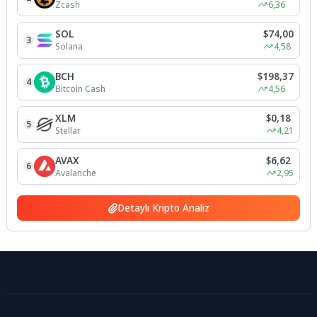
Zcash
6,36
SOL
$74,00
3
Solana
4,58
BCH
$198,37
4
Bitcoin Cash
4,56
XLM
$0,18
5
Stellar
4,21
AVAX
$6,62
6
Avalanche
2,95
Detaylı Kripto Analiz