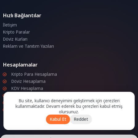
Hızlı Bağlantılar
İletişim
Kripto Paralar
Döviz Kurları
Reklam ve Tanıtım Yazıları
Hesaplamalar
Kripto Para Hesaplama
Döviz Hesaplama
KDV Hesaplama
İndirim Hesaplama
Bu site, kullanıcı deneyimini geliştirmek için çerezleri
Zam Hesaplama
kullanmaktadır. Devam ederek bu çerezleri kabul etmiş
Bileşik Hesaplama
olursunuz.
Kabul Et
Reddet