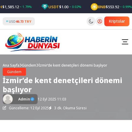
Skip
,585.12
USDT
$1.00
BNB
$553.92
1.79%
0.02%
0.99%
to
content
Kriptolar
USD
46.73 TRY
Ana Sayfa
Gündem
İzmir’de kent denetçileri dönemi başlıyor
Gündem
İzmir’de kent denetçileri dönemi
başlıyor
Admin
12 Eyl 2025 11:03
Güncelleme: 12 Eyl 2025
3 dk. Okuma Süresi