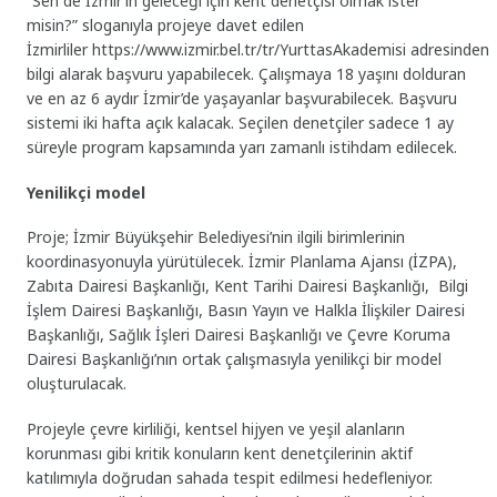
“Sen de İzmir’in geleceği için kent denetçisi olmak ister
misin?” sloganıyla projeye davet edilen
İzmirliler https://www.izmir.bel.tr/tr/YurttasAkademisi adresinden
bilgi alarak başvuru yapabilecek. Çalışmaya 18 yaşını dolduran
ve en az 6 aydır İzmir’de yaşayanlar başvurabilecek. Başvuru
sistemi iki hafta açık kalacak. Seçilen denetçiler sadece 1 ay
süreyle program kapsamında yarı zamanlı istihdam edilecek.
Yenilikçi model
Proje; İzmir Büyükşehir Belediyesi’nin ilgili birimlerinin
koordinasyonuyla yürütülecek. İzmir Planlama Ajansı (İZPA),
Zabıta Dairesi Başkanlığı, Kent Tarihi Dairesi Başkanlığı, Bilgi
İşlem Dairesi Başkanlığı, Basın Yayın ve Halkla İlişkiler Dairesi
Başkanlığı, Sağlık İşleri Dairesi Başkanlığı ve Çevre Koruma
Dairesi Başkanlığı’nın ortak çalışmasıyla yenilikçi bir model
oluşturulacak.
Projeyle çevre kirliliği, kentsel hijyen ve yeşil alanların
korunması gibi kritik konuların kent denetçilerinin aktif
katılımıyla doğrudan sahada tespit edilmesi hedefleniyor.