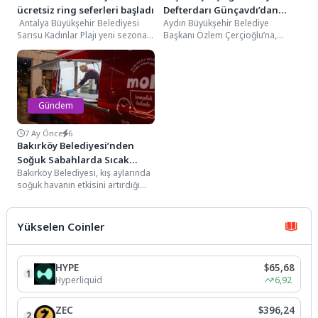
ücretsiz ring seferleri başladı
Defterdarı Günçavdı’dan
Antalya Büyükşehir Belediyesi
Aydın Büyükşehir Belediye
Ziyaret
Sarısu Kadınlar Plajı yeni sezona
Başkanı Özlem Çerçioğlu’na,
kapılarını yeniliklerle açtı.
Aydın Defterdarı Ahmet Günçavdı
Vatandaşların ulaşımını
ile Grup Müdürleri Metin
kolaylaştırmak için...
Özdemir,...
Gündem
7 Ay Önce
6
Bakırköy Belediyesi’nden
Soğuk Sabahlarda Sıcak
Bakırköy Belediyesi, kış aylarında
İkram
soğuk havanın etkisini artırdığı
sabah saatlerinde vatandaşlara
sıcak çorba ikramında
bulunarak...
Yükselen Coinler
HYPE
$65,68
1
Hyperliquid
6,92
ZEC
$396,24
2