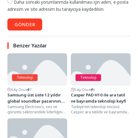
Daha sonraki yorumlarımda kullanılması için adım, e-posta
adresim ve site adresim bu tarayıcıya kaydedilsin.
GÖNDER
Benzer Yazılar
Teknoloji
Teknoloji
4 Ay Önce
7
5 Ay Önce
6
Samsung üst üste 12 yıldır
Casper PAD H10 ile ara tatil
global soundbar pazarının
ve bayramda teknoloji keyfi
Samsung Electronics, ses ve
Türkiye’nin teknoloji öncüsü
lideri
görüntü sektöründeki liderliğini
Casper, ara tatilde ve bayramda
sürdürerek üst üste 12. kez
keyifli anlara eşlik edecek anlamlı
dünyanın bir numaralı...
bir hediye...