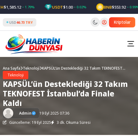
Skip
1,585.12
USDT
$1.00
BNB
$553.92
1.79%
0.02%
0.99%
to
content
Kriptolar
USD
46.73 TRY
Ana Sayfa
Teknoloji
KAPSÜL’ün Desteklediği 32 Takım TEKNOFEST
İstanbul’da Finale Kaldı
Teknoloji
KAPSÜL’ün Desteklediği 32 Takım
TEKNOFEST İstanbul’da Finale
Kaldı
Admin
19 Eyl 2025 07:36
Güncelleme: 19 Eyl 2025
3 dk. Okuma Süresi