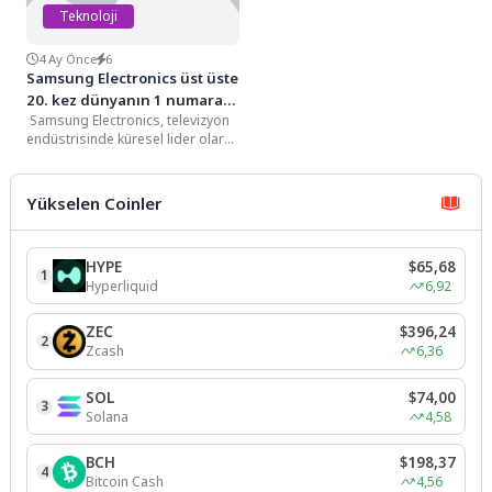
Teknoloji
4 Ay Önce
6
Samsung Electronics üst üste
20. kez dünyanın 1 numaralı
Samsung Electronics, televizyon
TV markası
endüstrisinde küresel lider olarak
yirmi yılı geride bırakarak, üst
üste 20. kez...
Yükselen Coinler
HYPE
$65,68
1
Hyperliquid
6,92
ZEC
$396,24
2
Zcash
6,36
SOL
$74,00
3
Solana
4,58
BCH
$198,37
4
Bitcoin Cash
4,56