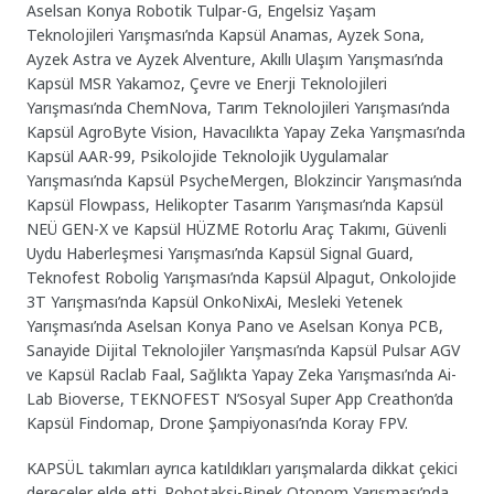
Aselsan Konya Robotik Tulpar-G, Engelsiz Yaşam
Teknolojileri Yarışması’nda Kapsül Anamas, Ayzek Sona,
Ayzek Astra ve Ayzek Alventure, Akıllı Ulaşım Yarışması’nda
Kapsül MSR Yakamoz, Çevre ve Enerji Teknolojileri
Yarışması’nda ChemNova, Tarım Teknolojileri Yarışması’nda
Kapsül AgroByte Vision, Havacılıkta Yapay Zeka Yarışması’nda
Kapsül AAR-99, Psikolojide Teknolojik Uygulamalar
Yarışması’nda Kapsül PsycheMergen, Blokzincir Yarışması’nda
Kapsül Flowpass, Helikopter Tasarım Yarışması’nda Kapsül
NEÜ GEN-X ve Kapsül HÜZME Rotorlu Araç Takımı, Güvenli
Uydu Haberleşmesi Yarışması’nda Kapsül Signal Guard,
Teknofest Robolig Yarışması’nda Kapsül Alpagut, Onkolojide
3T Yarışması’nda Kapsül OnkoNixAi, Mesleki Yetenek
Yarışması’nda Aselsan Konya Pano ve Aselsan Konya PCB,
Sanayide Dijital Teknolojiler Yarışması’nda Kapsül Pulsar AGV
ve Kapsül Raclab Faal, Sağlıkta Yapay Zeka Yarışması’nda Ai-
Lab Bioverse, TEKNOFEST N’Sosyal Super App Creathon’da
Kapsül Findomap, Drone Şampiyonası’nda Koray FPV.
KAPSÜL takımları ayrıca katıldıkları yarışmalarda dikkat çekici
dereceler elde etti. Robotaksi-Binek Otonom Yarışması’nda