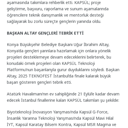
aşamasında takımlara rehberlik etti. KAPSÜL; proje
geliştirme, başvuru, raporlama ve sunum aşamalarında
öğrencilere teknik danışmanlık ve mentorluk desteği
sağlayarak bu zorlu süreçte gençlerin yanında oldu.
BAŞKAN ALTAY GENÇLERİ TEBRİK ETTİ
Konya Büyükşehir Belediye Başkanı Uğur İbrahim Altay,
Konya’da gençleri yarınlara hazırlamak için onlara yönelik
projeleri desteklemeye devam edeceklerini belirterek, bu
konudaki örnek projeleri olan KAPSÜL Teknoloji
Platformu’nun başarılarıyla gurur duyduklarını söyledi. Başkan
Altay, 2025 TEKNOFEST İstanbul’da finale kalarak büyük
başarı gösteren gençleri tebrik etti.
Atatürk Havalimanı’nın ev sahipliğinde 21 Eylül’e kadar devam
edecek İstanbul finallerine kalan KAPSÜL takımları şu şekilde:
Biyoteknoloji İnovasyon Yarışması’nda Kapsül G-Force,
İnsanlık Yararına Teknoloji Yarışması’nda Kapsül Mavi Hilal
İYT, Kapsül Karatay Bilsem Kontra, Kapsül MSR Magma ve