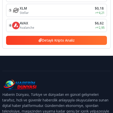
XLM
$0,18
5
Stellar
4,21
AVAX
$6,62
6
Avalanche
2,95
Detaylı Kripto Analiz
Haberin Dünyası, Türkiye ve dünyadan en güncel gelişmeleri
tarafsız, hızlı ve güvenilir habercilik anlayışıyla okuyucularına sunan
dijital haber platformudur. Gündemden ekonomiye, spordan
teknolojiye, magazinden yaşama kadar geniş bir içerik yelpazesiyle