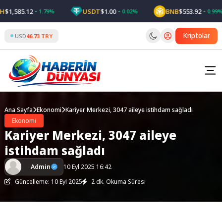
Skip
1,585.12
USDT
$1.00
BNB
$553.92
1.79%
0.02%
0.99%
to
content
Kriptolar
USD
46.73 TRY
Ana Sayfa
Ekonomi
Kariyer Merkezi, 3047 aileye istihdam sağladı
Ekonomi
Kariyer Merkezi, 3047 aileye
istihdam sağladı
Admin
10 Eyl 2025 16:42
Güncelleme: 10 Eyl 2025
2 dk. Okuma Süresi