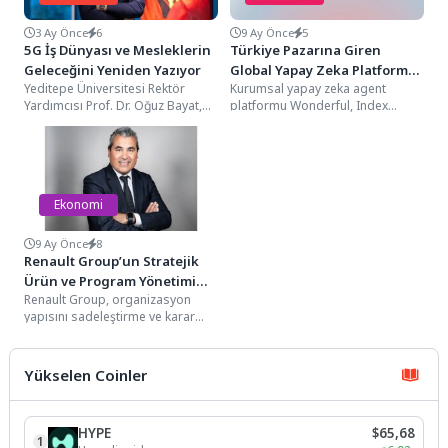
3 Ay Önce
6
9 Ay Önce
5
5G İş Dünyası ve Mesleklerin
Türkiye Pazarına Giren
Geleceğini Yeniden Yazıyor
Global Yapay Zeka Platformu
Yeditepe Üniversitesi Rektör
Kurumsal yapay zeka agent
Wonderful, 100 Milyon Dolar
Yardımcısı Prof. Dr. Oğuz Bayat,
platformu Wonderful, Index
Yatırım Aldı
5G teknolojisinin yalnızca bir
Ventures liderliğinde, Insight
iletişim altyapısı olmadığını;...
Partners ve IVP ile mevcut...
Ekonomi
9 Ay Önce
8
Renault Group’un Stratejik
Ürün ve Program Yönetimi
Renault Group, organizasyon
Direktörü Josep Maria
yapısını sadeleştirme ve karar
Recasens oldu
alma süreçlerini hızlandırma
hedefi doğrultusunda önemli bir
atamayı...
Yükselen Coinler
HYPE
$65,68
1