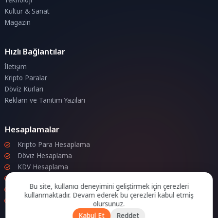
Kültür & Sanat
Magazin
Hızlı Bağlantılar
İletişim
Kripto Paralar
Döviz Kurları
Reklam ve Tanıtım Yazıları
Hesaplamalar
Kripto Para Hesaplama
Döviz Hesaplama
KDV Hesaplama
İndirim Hesaplama
Bu site, kullanıcı deneyimini geliştirmek için çerezleri
Zam Hesaplama
kullanmaktadır. Devam ederek bu çerezleri kabul etmiş
Bileşik Hesaplama
olursunuz.
Kabul Et
Reddet