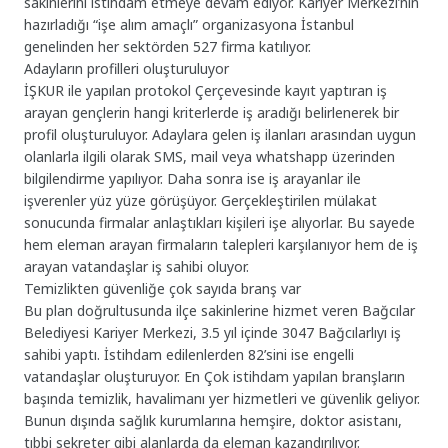
sakinlerini istihdam etmeye devam ediyor. Kariyer Merkezi’nin
hazırladığı “işe alım amaçlı” organizasyona İstanbul
genelinden her sektörden 527 firma katılıyor.
Adayların profilleri oluşturuluyor
İŞKUR ile yapılan protokol Çerçevesinde kayıt yaptıran iş
arayan gençlerin hangi kriterlerde iş aradığı belirlenerek bir
profil oluşturuluyor. Adaylara gelen iş ilanları arasından uygun
olanlarla ilgili olarak SMS, mail veya whatshapp üzerinden
bilgilendirme yapılıyor. Daha sonra ise iş arayanlar ile
işverenler yüz yüze görüşüyor. Gerçekleştirilen mülakat
sonucunda firmalar anlaştıkları kişileri işe alıyorlar. Bu sayede
hem eleman arayan firmaların talepleri karşılanıyor hem de iş
arayan vatandaşlar iş sahibi oluyor.
Temizlikten güvenliğe çok sayıda branş var
Bu plan doğrultusunda ilçe sakinlerine hizmet veren Bağcılar
Belediyesi Kariyer Merkezi, 3.5 yıl içinde 3047 Bağcılarlıyı iş
sahibi yaptı. İstihdam edilenlerden 82’sini ise engelli
vatandaşlar oluşturuyor. En Çok istihdam yapılan branşların
başında temizlik, havalimanı yer hizmetleri ve güvenlik geliyor.
Bunun dışında sağlık kurumlarına hemşire, doktor asistanı,
tıbbi sekreter gibi alanlarda da eleman kazandırılıyor.