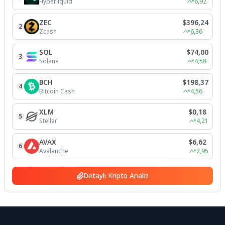
Hyperliquid
6,92
ZEC
$396,24
2
Zcash
6,36
SOL
$74,00
3
Solana
4,58
BCH
$198,37
4
Bitcoin Cash
4,56
XLM
$0,18
5
Stellar
4,21
AVAX
$6,62
6
Avalanche
2,95
Detaylı Kripto Analiz