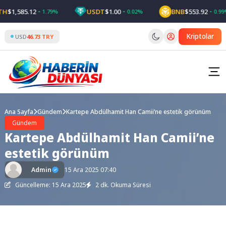
Skip
$1,585.12
USDT
$1.00
BNB
$553.92
1.79%
0.02%
0.99%
to
content
Kriptolar
USD
46.73 TRY
Ana Sayfa
Gündem
Kartepe Abdülhamit Han Camii’ne estetik görünüm
Gündem
Kartepe Abdülhamit Han Camii’ne
estetik görünüm
Admin
15 Ara 2025 07:40
Güncelleme: 15 Ara 2025
2 dk. Okuma Süresi