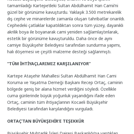
tamamladığı Kartepe’deki Sultan Abdülhamit Han Camii’ni
güzel bir görünüme kavuşturdu. Yaklaşık 3.500 metrekarelik
dış cephe ve minarelerde zamanla oluşan tahribatlar onarıldı.
Cephedeki çatlaklar kapatıldıktan sonra tüm yüzey, dayanıklı
akrilik boya ile boyanarak cami yeniden sağlamlaştırılarak,
estetik bir görünüme kavuşturuldu. Daha önce de aynı
camiye Büyükşehir Belediyesi tarafından sundurma yapımı,
halı döşemesi ve çeşitli malzeme desteği sağlanmıştı.
“TÜM İHTİYAÇLARIMIZ KARŞILANIYOR”
Kartepe Ataşehir Mahallesi Sultan Abdülhamit Han Cami
Koruma ve Yaşatma Derneği Başkanı Recep Ortaç, caminin
bölgede geniş bir alana hizmet verdiğini söyledi. Özellikle
cuma günlerinde büyük yoğunluk yaşandığını ifade eden
Ortaç, caminin tüm ihtiyaçlarının Kocaeli Büyükşehir
Belediyesi tarafından karşılandığını vurguladı.
ORTAÇ’TAN BÜYÜKŞEHİR’E TEŞEKKÜR
Büyükşehir Muhtarlık İşleri Dairesi Başkanlığı’na yaptıkları