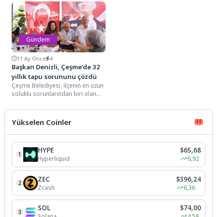
Kemer...
dolayısıyla yerel basın
mensuplarıyla...
Gündem
11 Ay Önce
4
Başkan Denizli, Çeşme’de 32
yıllık tapu sorununu çözdü
Çeşme Belediyesi, ilçenin en uzun
soluklu sorunlarından biri olan
Alaçatı Sosyal Konut
Yapı Kooperatifi tapu
meselesini...
Yükselen Coinler
HYPE
$65,68
1
Hyperliquid
6,92
ZEC
$396,24
2
Zcash
6,36
SOL
$74,00
3
Solana
4,58