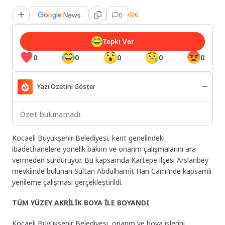
0
6
Tepki Ver
0
0
0
0
0
Yazı Özetini Göster
Özet bulunamadı.
Kocaeli Büyükşehir Belediyesi, kent genelindeki
ibadethanelere yönelik bakım ve onarım çalışmalarını ara
vermeden sürdürüyor. Bu kapsamda Kartepe ilçesi Arslanbey
mevkiinde bulunan Sultan Abdülhamit Han Cami’nde kapsamlı
yenileme çalışması gerçekleştirildi.
TÜM YÜZEY AKRİLİK BOYA İLE BOYANDI
Kocaeli Büyükşehir Belediyesi, onarım ve boya işlerini