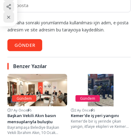
Daha sonraki yorumlarımda kullanılması için adım, e-posta
adresim ve site adresim bu tarayıcıya kaydedilsin.
GÖNDER
Benzer Yazılar
Gündem
Gündem
7 Ay Önce
5
2 Ay Önce
5
Başkan Vekili Akın basın
Kemer’de iş yeri yangını
Kemer'de bir iş yerinde çıkan
mensuplarıyla buluştu
yangın, itfaiye ekipleri ve Kemer
Bayrampaşa Belediye Başkan
Belediyesi ekiplerinin
Vekili İbrahim Akın, 10 Ocak
müdahalesiyle söndürüldü.
Çalışan Gazeteciler Günü