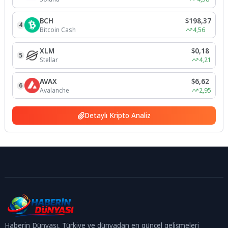
BCH
$198,37
4
Bitcoin Cash
4,56
XLM
$0,18
5
Stellar
4,21
AVAX
$6,62
6
Avalanche
2,95
Detaylı Kripto Analiz
Haberin Dünyası, Türkiye ve dünyadan en güncel gelişmeleri