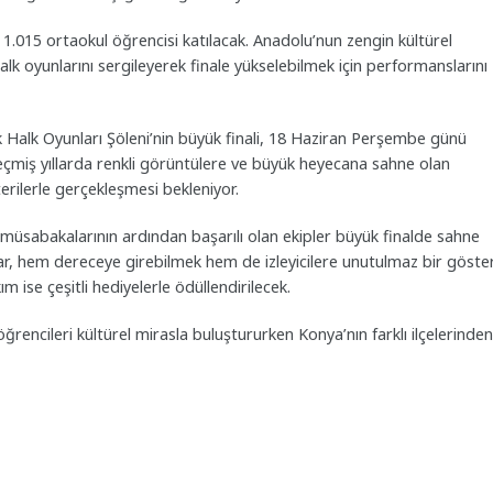
1.015 ortaokul öğrencisi katılacak. Anadolu’nun zengin kültürel
lk oyunlarını sergileyerek finale yükselebilmek için performanslarını
k Halk Oyunları Şöleni’nin büyük finali, 18 Haziran Perşembe günü
eçmiş yıllarda renkli görüntülere ve büyük heyecana sahne olan
erilerle gerçekleşmesi bekleniyor.
müsabakalarının ardından başarılı olan ekipler büyük finalde sahne
ar, hem dereceye girebilmek hem de izleyicilere unutulmaz bir göster
m ise çeşitli hediyelerle ödüllendirilecek.
ğrencileri kültürel mirasla buluştururken Konya’nın farklı ilçelerinden