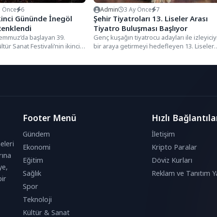
. Önce
6
Admin
3 Ay Önce
7
İkinci Gününde İnegöl
Şehir Tiyatroları 13. Liseler Arası
 Renklendi
Tiyatro Buluşması Başlıyor
Temmuz’da başlayan 39.
Genç kuşağın tiyatrocu adayları ile izleyiciy
ltür Sanat Festivali’nin ikinci
bir araya getirmeyi hedefleyen 13. Liseler
ı ülkelerden gelen halk...
Arası Tiyatro Buluşması,...
Footer Menü
Hızlı Bağlantıla
Gündem
İletişim
eleri
Ekonomi
Kripto Paralar
rına
Eğitim
Döviz Kurları
ye,
Sağlık
Reklam ve Tanıtım Ya
ir
Spor
Teknoloji
Kültür & Sanat