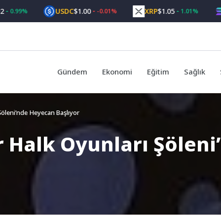
USDC
$1.00
XRP
$1.05
SOL
99%
-0.01%
1.01%
Gündem
Ekonomi
Eğitim
Sağlık
öleni’nde Heyecan Başlıyor
 Halk Oyunları Şöleni