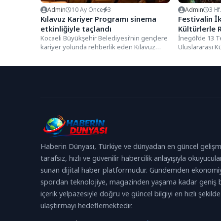
Admin
10 Ay Önce
3
Admin
3 Hf
Kılavuz Kariyer Programı sinema
Festivalin 
etkinliğiyle taçlandı
Kültürlerle
Kocaeli Büyükşehir Belediyesi’nin gençlere
İnegöl’de 13 
kariyer yolunda rehberlik eden Kılavuz
Uluslararası Kü
Kariyer Programı, dolu dolu geçen bir...
gününde, farkl
Haberin Dünyası, Türkiye ve dünyadan en güncel gelişm
tarafsız, hızlı ve güvenilir habercilik anlayışıyla okuyucula
sunan dijital haber platformudur. Gündemden ekonomi
spordan teknolojiye, magazinden yaşama kadar geniş b
içerik yelpazesiyle doğru ve güncel bilgiyi en hızlı şekilde
ulaştırmayı hedeflemektedir.