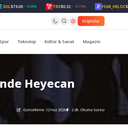
$74.00
TRX
$0.32
FIGR_HELOC
$1.05
4.58%
-0.72%
Kriptolar
Spor
Teknoloji
Kültür & Sanat
Magazin
’nde Heyecan
Güncelleme: 12 Haz 2026
2 dk. Okuma Süresi