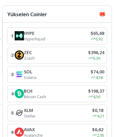
Yükselen Coinler
HYPE
$65,68
1
Hyperliquid
6,92
ZEC
$396,24
2
Zcash
6,36
SOL
$74,00
3
Solana
4,58
BCH
$198,37
4
Bitcoin Cash
4,56
XLM
$0,18
5
Stellar
4,21
AVAX
$6,62
6
Avalanche
2,95