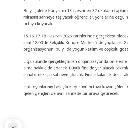
Bu yıl şölene Konya’nın 13 ilçesinden 32 okuldan toplam 
mirasını sahneye taşıyacak öğrenciler, yörelerine özgü ha
ortaya koyacak.
15-16-17-18 Haziran 2026 tarihlerinde gerçekleştirilece
saat 18.00’de Selçuklu Kongre Merkezi’nde yapılacak. G
organizasyonun, bu yıl da yoğun katılım ve coşkulu göst
Lig usulünde gerçekleştirilen organizasyonda ön eleme 
alma hakkı elde edecek. Büyük finalde yer alacak takıml
sunabilmek için sahneye çıkacak. Finale kalan ilk dört takı
Halk oyunlarının birleştirici gücünü ortaya koyan şölen, ö
gelen gençleri de aynı sahnede bir araya getirecek.