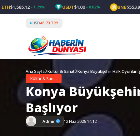
Skip
1,585.12
USDT
$1.00
BNB
$553.92
1.79%
0.02%
0.
to
content
USD
46.73 TRY
Ana Sayfa
Kültür & Sanat
Konya Büyükşehir Halk Oyunları Ş
Kültür & Sanat
Konya Büyükşehir
Başlıyor
Admin
12 Haz 2026 14:12