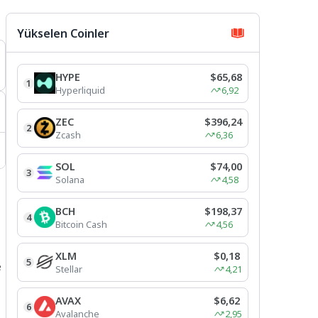
Yükselen Coinler
HYPE
$65,68
1
Hyperliquid
6,92
ZEC
$396,24
2
Zcash
6,36
SOL
$74,00
3
Solana
4,58
BCH
$198,37
4
Bitcoin Cash
4,56
XLM
$0,18
5
e
Stellar
4,21
AVAX
$6,62
6
Avalanche
2,95