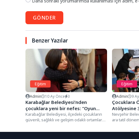
Daha sonraki yorumlarımda kullanılması için adım, e-
GÖNDER
Benzer Yazılar
Eğitim
Eğitim
Admin
10 Ay Önce
3
Admin
9 A
Karabağlar Belediyesi’nden
Çocuklara Öz
çocuklara yeni bir nefes: “Oyun
Atölyesine 
Akademisi” Açıldı
Karabağlar Belediyesi, ilçedeki çocukların
Nevşehir Beled
güvenli, sağlıklı ve gelişim odaklı ortamlarda
ara tatil dönem
yetişmesini sağlamak amacıyla Çocuk
geçirebilmeleri
Oyun...
birbirinden...