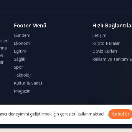
Footer Menü
Hızlı Bağlantıla
Gündem
İletişim
eleri
Ekonomi
Kripto Paralar
rına
Eğitim
Döviz Kurları
ye,
Sağlık
Reklam ve Tanıtım Ya
ir
Spor
Teknoloji
Kültür & Sanat
Magazin
anıcı deneyimini geliştirmek için çerezleri kullanmaktadır.
Kabul Et
k bu çerezleri kabul etmiş olursunuz.