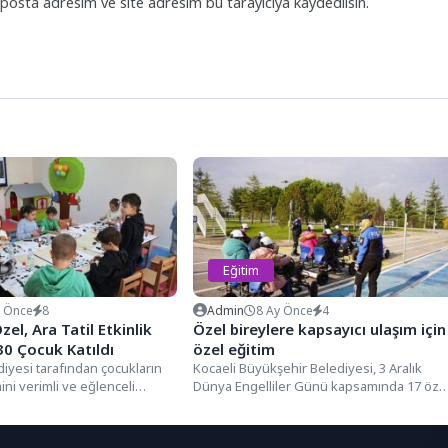
posta adresim ve site adresim bu tarayıcıya kaydedilsin.
Eğitim
y Önce
8
Admin
8 Ay Önce
4
el, Ara Tatil Etkinlik
Özel bireylere kapsayıcı ulaşım için
30 Çocuk Katıldı
özel eğitim
iyesi tarafından çocukların
Kocaeli Büyükşehir Belediyesi, 3 Aralık
ini verimli ve eğlenceli
Dünya Engelliler Günü kapsamında 17 öze
 için düzenlediği etkinlikler
bireye hem teorik hem...