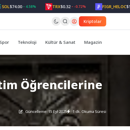
74.00
TRX
$0.32
FIGR_HELOC
$1.05
4.58%
-0.72%
2
Kriptolar
Spor
Teknoloji
Kültür & Sanat
Magazin
tim Öğrencilerine
Güncelleme: 15 Eyl 2025
1 dk. Okuma Süresi