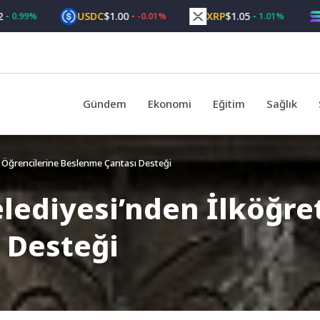
USDC
$1.00
XRP
$1.05
SOL
$
9%
-0.01%
1.01%
Gündem
Ekonomi
Eğitim
Sağlık
 Öğrencilerine Beslenme Çantası Desteği
ediyesi’nden İlköğre
 Desteği