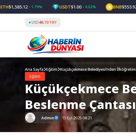
Skip
,585.12
USDT
$1.00
BNB
$553.92
1.79%
0.02%
0.9
to
content
USD
46.73 TRY
Ana Sayfa
Eğitim
Küçükçekmece Belediyesi’nden İlköğretim
Eğitim
Küçükçekmece Bel
Beslenme Çantası
Admin
15 Eyl 2025 08:21