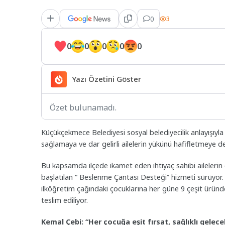
0
3
0
0
0
0
0
Yazı Özetini Göster
Özet bulunamadı.
Küçükçekmece Belediyesi sosyal belediyecilik anlayışıyla 
sağlamaya ve dar gelirli ailelerin yükünü hafifletmeye d
Bu kapsamda ilçede ikamet eden ihtiyaç sahibi ailelerin
başlatılan “ Beslenme Çantası Desteği” hizmeti sürüyor
ilköğretim çağındaki çocuklarına her güne 9 çeşit üründe
teslim ediliyor.
Kemal Çebi: “Her çocuğa eşit fırsat, sağlıklı gelece