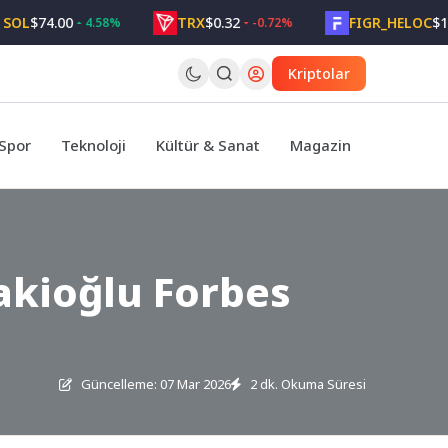
$74.00
TRX
$0.32
FIGR_HELOC
$1.05
4.58%
-0.72%
Kriptolar
Spor
Teknoloji
Kültür & Sanat
Magazin
akioğlu Forbes
Güncelleme: 07 Mar 2026
2 dk. Okuma Süresi