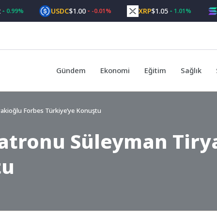
USDC
$1.00
XRP
$1.05
SOL
9%
-0.01%
1.01%
Gündem
Ekonomi
Eğitim
Sağlık
akioğlu Forbes Türkiye’ye Konuştu
Patronu Süleyman Tiry
tu