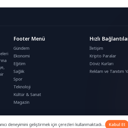
üzenlenen “Pazarları...
tarladan sofraya sürdürülebilir bir değer
zinciri...
Footer Menü
Hızlı Bağlantıla
Gündem
İletişim
eleri
Ekonomi
Kripto Paralar
rına
Eğitim
Döviz Kurları
ye,
Sağlık
Reklam ve Tanıtım Ya
ir
Spor
Teknoloji
Kültür & Sanat
Magazin
anıcı deneyimini geliştirmek için çerezleri kullanmaktadır.
Kabul Et