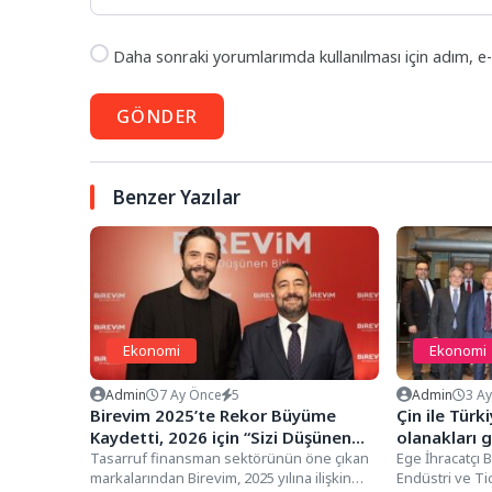
Daha sonraki yorumlarımda kullanılması için adım, e-
GÖNDER
Benzer Yazılar
Ekonomi
Ekonomi
Admin
7 Ay Önce
5
Admin
3 A
Birevim 2025’te Rekor Büyüme
Çin ile Türki
Kaydetti, 2026 için “Sizi Düşünen
olanakları g
Biri” Vizyonunu Hayata Geçirdi
Tasarruf finansman sektörünün öne çıkan
Ege İhracatçı B
markalarından Birevim, 2025 yılına ilişkin
Endüstri ve Ti