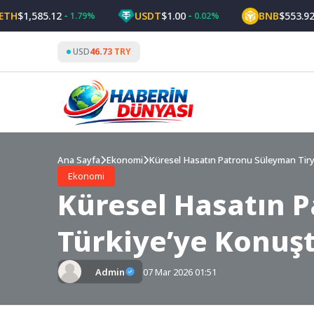
Skip
1,585.12
USDT
$1.00
BNB
$553.92
1.79%
0.02%
0.9
to
content
USD
46.73 TRY
Ana Sayfa
Ekonomi
Küresel Hasatın Patronu Süleyman Tiry
Ekonomi
Küresel Hasatın 
Türkiye’ye Konuş
Admin
07 Mar 2026 01:51