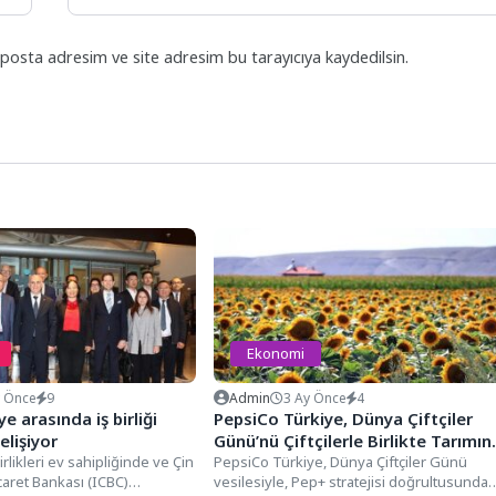
posta adresim ve site adresim bu tarayıcıya kaydedilsin.
Ekonomi
y Önce
9
Admin
3 Ay Önce
4
ye arasında iş birliği
PepsiCo Türkiye, Dünya Çiftçiler
elişiyor
Günü’nü Çiftçilerle Birlikte Tarımın
irlikleri ev sahipliğinde ve Çin
Geleceğini İnşa Ederek Kutluyor
PepsiCo Türkiye, Dünya Çiftçiler Günü
caret Bankası (ICBC)
vesilesiyle, Pep+ stratejisi doğrultusunda