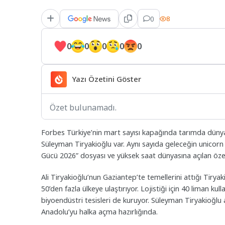
0
8
0
0
0
0
0
Yazı Özetini Göster
Özet bulunamadı.
Forbes Türkiye’nin mart sayısı kapağında tarımda dünyanı
Süleyman Tiryakioğlu var. Aynı sayıda geleceğin unicorn 
Gücü 2026” dosyası ve yüksek saat dünyasına açılan özel
Ali Tiryakioğlu’nun Gaziantep’te temellerini attığı Tiryak
50’den fazla ülkeye ulaştırıyor. Lojistiği için 40 liman kul
biyoendüstri tesisleri de kuruyor. Süleyman Tiryakioğlu 
Anadolu’yu halka açma hazırlığında.