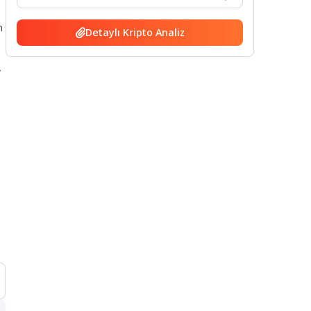
n
Detaylı Kripto Analiz
”