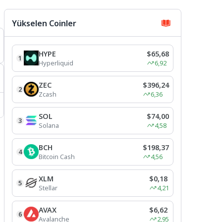
Yükselen Coinler
HYPE
$65,68
1
Hyperliquid
6,92
ZEC
$396,24
2
Zcash
6,36
SOL
$74,00
3
Solana
4,58
BCH
$198,37
4
Bitcoin Cash
4,56
XLM
$0,18
5
Stellar
4,21
AVAX
$6,62
6
Avalanche
2,95