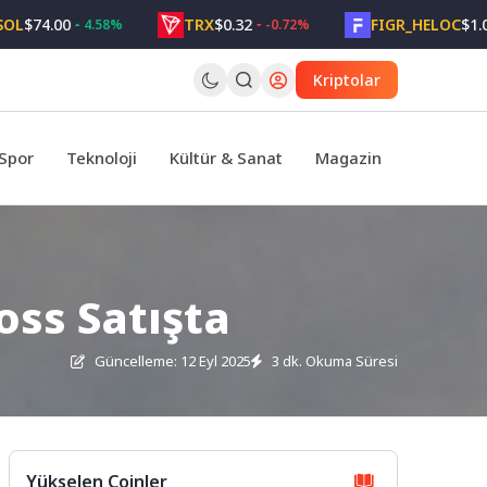
74.00
TRX
$0.32
FIGR_HELOC
$1.05
4.58%
-0.72%
2
Kriptolar
Spor
Teknoloji
Kültür & Sanat
Magazin
oss Satışta
Güncelleme: 12 Eyl 2025
3 dk. Okuma Süresi
Yükselen Coinler