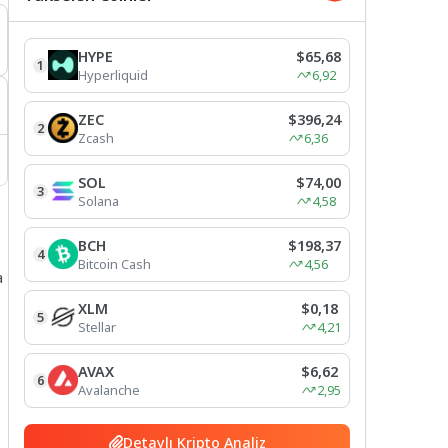
HYPE
$65,68
1
Hyperliquid
6,92
ZEC
$396,24
2
Zcash
6,36
SOL
$74,00
3
Solana
4,58
BCH
$198,37
4
Bitcoin Cash
4,56
a
XLM
$0,18
5
Stellar
4,21
AVAX
$6,62
6
Avalanche
2,95
e
Detaylı Kripto Analiz