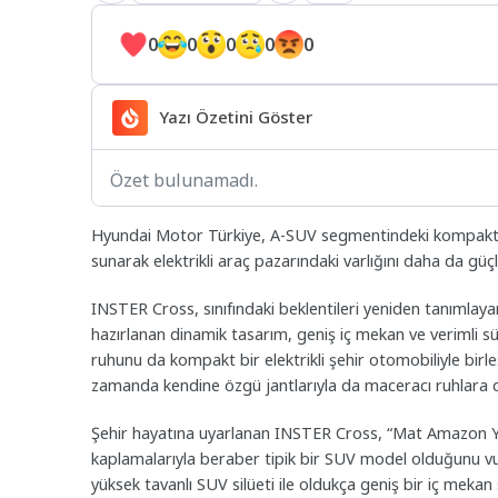
0
0
0
0
0
Yazı Özetini Göster
Özet bulunamadı.
Hyundai Motor Türkiye, A-SUV segmentindeki kompakt e
sunarak elektrikli araç pazarındaki varlığını daha da güç
INSTER Cross, sınıfındaki beklentileri yeniden tanımlayan
hazırlanan dinamik tasarım, geniş iç mekan ve verimli sü
ruhunu da kompakt bir elektrikli şehir otomobiliyle bir
zamanda kendine özgü jantlarıyla da maceracı ruhlara 
Şehir hayatına uyarlanan INSTER Cross, “Mat Amazon Yeşi
kaplamalarıyla beraber tipik bir SUV model olduğunu vurgu
yüksek tavanlı SUV silüeti ile oldukça geniş bir iç me