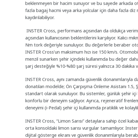
beklenmeyen bir hacim sunuyor ve bu sayede arkada otura
fazla bagaj hacmi veya arka yolcular için daha fazla diz m
kaydırılabiliyor.
INSTER Cross, performans açısından da oldukça verimli
açısından kullanıcısının beklentilerini karşılıyor. Kalıc
Nm tork değeriyle sunuluyor. Bu değerlerle beraber oto
INSTER Cross’un maksimum hızı ise 150 km/s. Otomobil,
menzil sunarken şehir içindeki kullanımda bu değer daha d
şarj desteğiyle %10-%80 şarj süresi yalnızca 30 dakika v
INSTER Cross, aynı zamanda güvenlik donanımlarıyla da ö
donatılan modelde; Ön Çarpışma Önleme Asistanı 1.5, Şerit
standart olarak sunuluyor. Bu sistemler, günlük şehir i
konforlu bir deneyim sağlıyor. Ayrıca, rejeneratif frenleme
deneyimi (i-Pedal) şehir içi kullanımda pratiklik ve kolayl
INSTER Cross, “Limon Sarısı” detaylara sahip özel kabart
orta konsoldaki limon sarısı vurgular tamamlıyor. Inster 
dijital gösterge ekranı ve güvenlik donanımlarıyla bera