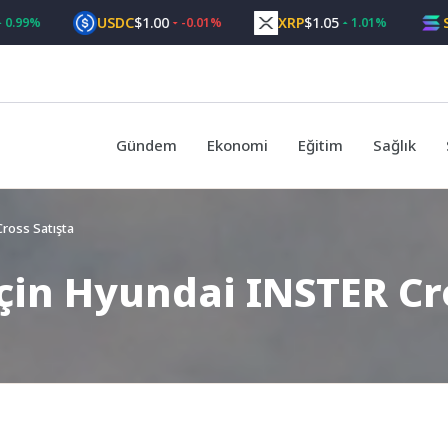
USDC
$1.00
XRP
$1.05
SOL
$
9%
-0.01%
1.01%
Gündem
Ekonomi
Eğitim
Sağlık
ross Satışta
çin Hyundai INSTER Cr