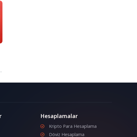
u
e
r
Hesaplamalar
Kripto Para Hesaplama
Döviz Hesaplama