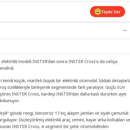
Tepki Ver
lektrikli modeli INSTER’dan sonra INSTER Cross’u da satışa
lendirdi.
 kendi küçük, marifeti büyük bir elektrikli otomobil. İddialı detaylarl
rüş özellikleriyle birleşerek segmentinde fark yaratıyor. Güçlü SUV
leştiren INSTER Cross, kardeşi INSTER’dan daha kaslı dururken aynı
dokunuyor.
li“ gövde rengi, benzersiz 17 inç alaşım jantları ve siyah çamurluk
luyor. Düzleştirilmiş elektrikli araç zemini, kayar arka koltukları v
kan sunan INSTER Cross, A segment bir şehir otomobilinden