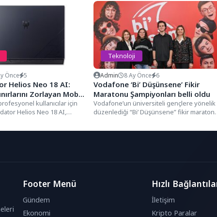
Teknoloji
Ay Önce
5
Admin
8 Ay Önce
6
or Helios Neo 18 AI:
Vodafone ‘Bi’ Düşünsene’ Fikir
nırlarını Zorlayan Mobil
Maratonu Şampiyonları belli oldu
rofesyonel kullanıcılar için
Vodafone’un üniversiteli gençlere yönelik
dator Helios Neo 18 AI,
düzenlediği “Bi’ Düşünsene” fikir maraton
ma sistemi, yapay...
sona erdi. Gençleri yeni nesil teknolojilerl
geleceği birlikte...
Footer Menü
Hızlı Bağlantıla
Gündem
İletişim
eleri
Ekonomi
Kripto Paralar