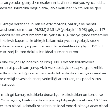
n yolcular geniş diz mesafesinin keyfini sürebiliyor. Ayrıca, daha
esafesi ihtiyacına bağlı olarak, arka koltuklar 16 cm ileri ve geri
. Araçla beraber sunulan elektrik motoru, batarya ve menzil
ı mıknatıslı senkron motor (PMSM) 84,5 kW (yaklaşık 115 PS) güç ve 147
mobil 0-100 km/s hızlanmasını yaklaşık 10,6 saniye içinde tamamlıyo
 49 kWh kapasite ile birleşik kullanımda (WLTP) yaklaşık 360 km
a artabiliyor. Şarj performansı da beklentileri karşılıyor: DC hızlı
e AC şarj ile tam doluluk için ideal süreler sunuyor.
ne çıkıyor. Hyundai’nin gelişmiş sürüş destek sistemleriyle
 Takip Asistanı (LFA), Akıllı Hız Sabitleyici (SCC) ve gibi özellikler
çi kullanımda olduğu kadar uzun yolculuklarda da sürücüye güvenli ve
 özelliği sayesinde enerji verimliliği artırılırken, tek pedal sürüş
ık sunuyor.
malı gri kumaş koltuklarla donatılıyor. Bu koltukları ön konsol ve
Cross ayrıca, konforu artıran gelişmiş bilgi-eğlence ekranı, 10,25 inç
ber tam olarak kalabalık şehirlerin en ideal modeli olmaya aday olara