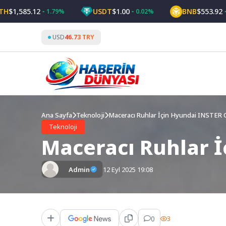
Skip
,585.12
USDT
$1.00
BNB
$553.92
1.79%
0.02%
0.9
to
content
USD
46.73 TRY
Ana Sayfa
Teknoloji
Maceracı Ruhlar İçin Hyundai INSTER C
Teknoloji
Maceracı Ruhlar İ
Admin
12 Eyl 2025 19:08
0
3