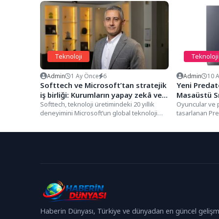
Teknoloji
Teknoloji
Admin
1 Ay Önce
6
Admin
10 
Softtech ve Microsoft’tan stratejik
Yeni Predat
iş birliği: Kurumların yapay zekâ ve
Masaüstü Sı
dijital dönüşüm yolculuğuna uçtan
Softtech, teknoloji üretimindeki 20 yıllık
Güç
Oyuncular ve p
deneyimini Microsoft’un global teknoloji
tasarlanan Pre
uca destek
ekosistemiyle bir araya getirerek
gelişmiş soğut
kurumların yapay...
Haberin Dünyası, Türkiye ve dünyadan en güncel gelişm