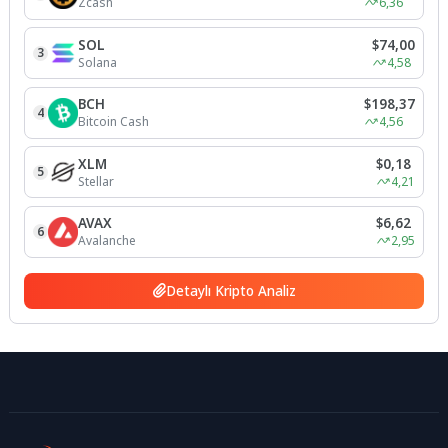
Zcash
6,36
SOL
$74,00
3
Solana
4,58
BCH
$198,37
4
Bitcoin Cash
4,56
XLM
$0,18
5
Stellar
4,21
AVAX
$6,62
6
Avalanche
2,95
Detaylı Kripto Analiz