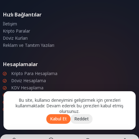
Hızlı Bağlantılar
İletişim
Kripto Paralar
Döviz Kurları
Reklam ve Tanıtım Yazıları
Hesaplamalar
Kripto Para Hesaplama
Döviz Hesaplama
KDV Hesaplama
İndirim Hesaplama
Bu site, kullanıcı deneyimini geliştirmek için çerezleri
Zam Hesaplama
kullanmaktadır. Devam ederek bu çerezleri kabul etmiş
Bileşik Hesaplama
olursunuz.
Kabul Et
Reddet