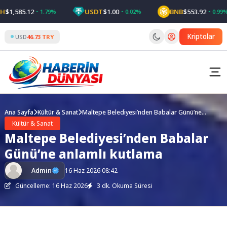
Skip
,585.12
USDT
$1.00
BNB
$553.92
1.79%
0.02%
0.99%
to
content
Kriptolar
USD
46.73 TRY
Ana Sayfa
Kültür & Sanat
Maltepe Belediyesi’nden Babalar Günü’ne
anlamlı kutlama
Kültür & Sanat
Maltepe Belediyesi’nden Babalar
Günü’ne anlamlı kutlama
Admin
16 Haz 2026 08:42
Güncelleme: 16 Haz 2026
3 dk. Okuma Süresi