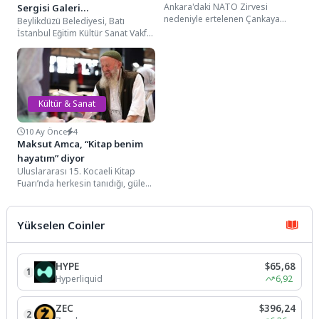
Ankara'daki NATO Zirvesi
Sergisi Galeri
nedeniyle ertelenen Çankaya
Beylikdüzü Belediyesi, Batı
Beylikdüzü’nde Açıldı
Belediyesi Birlik Aşuresi, Esat
İstanbul Eğitim Kültür Sanat Vakfı
Özgürlük Meydanı'nda geniş
ve İyilik İçin Sanat Derneği iş
katılımla gerçekleştirildi....
birliğiyle...
Kültür & Sanat
10 Ay Önce
4
Maksut Amca, “Kitap benim
hayatım” diyor
Uluslararası 15. Kocaeli Kitap
Fuarı’nda herkesin tanıdığı, güler
yüzüyle dikkat çeken bir isim var:
67...
Yükselen Coinler
HYPE
$65,68
1
Hyperliquid
6,92
ZEC
$396,24
2