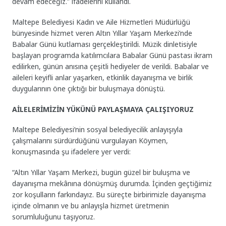
devam edeceğiz.” ifadelerini kullandı.
Maltepe Belediyesi Kadın ve Aile Hizmetleri Müdürlüğü
bünyesinde hizmet veren Altın Yıllar Yaşam Merkezi’nde
Babalar Günü kutlaması gerçekleştirildi. Müzik dinletisiyle
başlayan programda katılımcılara Babalar Günü pastası ikram
edilirken, günün anısına çeşitli hediyeler de verildi. Babalar ve
aileleri keyifli anlar yaşarken, etkinlik dayanışma ve birlik
duygularının öne çıktığı bir buluşmaya dönüştü.
AİLELERİMİZİN YÜKÜNÜ PAYLAŞMAYA ÇALIŞIYORUZ
Maltepe Belediyesi’nin sosyal belediyecilik anlayışıyla
çalışmalarını sürdürdüğünü vurgulayan Köymen,
konuşmasında şu ifadelere yer verdi:
“Altın Yıllar Yaşam Merkezi, bugün güzel bir buluşma ve
dayanışma mekânına dönüşmüş durumda. İçinden geçtiğimiz
zor koşulların farkındayız. Bu süreçte birbirimizle dayanışma
içinde olmanın ve bu anlayışla hizmet üretmenin
sorumluluğunu taşıyoruz.