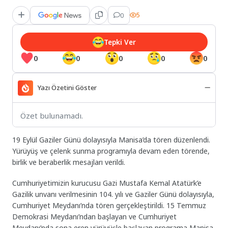
0
5
Tepki Ver
0
0
0
0
0
Yazı Özetini Göster
Özet bulunamadı.
19 Eylül Gaziler Günü dolayısıyla Manisa’da tören düzenlendi.
Yürüyüş ve çelenk sunma programıyla devam eden törende,
birlik ve beraberlik mesajları verildi.
Cumhuriyetimizin kurucusu Gazi Mustafa Kemal Atatürk’e
Gazilik unvanı verilmesinin 104. yılı ve Gaziler Günü dolayısıyla,
Cumhuriyet Meydanı’nda tören gerçekleştirildi. 15 Temmuz
Demokrasi Meydanı’ndan başlayan ve Cumhuriyet
Meydanı’nda sona eren yürüyüşle başlayan programa Manisa