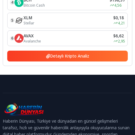
4
Bitcoin Cash
4,56
XLM
$0,18
5
Stellar
4,21
AVAX
$6,62
6
Avalanche
2,95
Detaylı Kripto Analiz
Haberin Dünyası, Türkiye ve dünyadan en güncel gelişmeleri
tarafsız, hızlı ve güvenilir habercilik anlayışıyla okuyucularına sunan
dijital haber platformudur. Gündemden ekonomiye, spordan