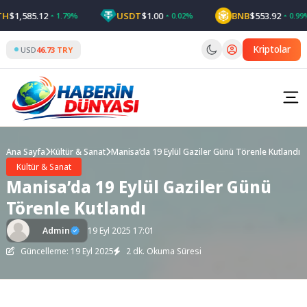
Skip
1,585.12
USDT
$1.00
BNB
$553.92
1.79%
0.02%
0.99%
to
content
Kriptolar
USD
46.73 TRY
Ana Sayfa
Kültür & Sanat
Manisa’da 19 Eylül Gaziler Günü Törenle Kutlandı
Kültür & Sanat
Manisa’da 19 Eylül Gaziler Günü
Törenle Kutlandı
Admin
19 Eyl 2025 17:01
Güncelleme: 19 Eyl 2025
2 dk. Okuma Süresi