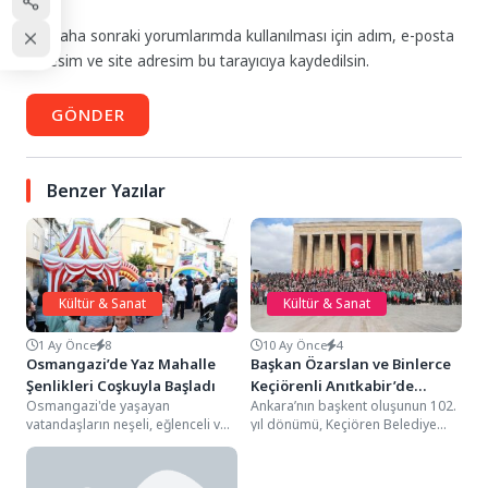
Daha sonraki yorumlarımda kullanılması için adım, e-posta
adresim ve site adresim bu tarayıcıya kaydedilsin.
GÖNDER
Benzer Yazılar
Kültür & Sanat
Kültür & Sanat
1 Ay Önce
8
10 Ay Önce
4
Osmangazi’de Yaz Mahalle
Başkan Özarslan ve Binlerce
Şenlikleri Coşkuyla Başladı
Keçiörenli Anıtkabir’de
Osmangazi'de yaşayan
Ankara’nın başkent oluşunun 102.
Ata’nın Huzurunda
vatandaşların neşeli, eğlenceli ve
yıl dönümü, Keçiören Belediye
şenlik dolu bir yaz mevsimi
Başkanı Dr. Mesut Özarslan’ın
geçirmesi amacıyla düzenlenen
öncülüğünde Gazi Mustafa
"Osmangazi'de...
Kemal...