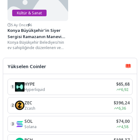
Kültür & Sanat
5 Ay Önce
6
Konya Büyükşehir’in Siyer
Sergisi Ramazanın Manevi
Konya Büyükşehir Belediyesi’nin
İkliminde Yoğun İlgi Görüyor
ev sahipliğinde düzenlenen ve
içerik bakımından Türkiye’de ilk
olan Siyer Sergisi, Konyalıları...
Yükselen Coinler
HYPE
$65,68
1
Hyperliquid
6,92
ZEC
$396,24
2
Zcash
6,36
SOL
$74,00
3
Solana
4,58
BCH
$198,37