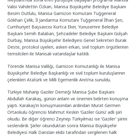
Valisi Vahdettin Özkan, Manisa Büyükşehir Belediye Başkanı
Besim Dutlulu, Manisa Garnizon Komutanı Tuğgeneral
Gökhan Çelik, İl Jandarma Komutanı Tuğgeneral İlhan Şen,
Cumhuriyet Başsavcısı Kurtca Eker, Yunusemre Belediye
Başkanı Semih Balaban, Şehzadeler Belediye Başkanı Gülşah
Durbay, Manisa Büyükşehir Belediyesi Genel Sekreteri Burak
Deste, protokol üyeleri, askeri erkan, sivil toplum örgütlerinin
temsilcileri ile Manisalı vatandaşlar katıldı.
Törende Manisa Valiliği, Garnizon Komutanlığı ile Manisa
Büyükşehir Belediye Başkanlığı ve sivil toplum kuruluşlarının
çelenkleri Atatürk ve Milli Egemenlik Anıtı’na sunuldu.
Türkiye Muharip Gaziler Derneği Manisa Şube Başkanı
Abdullah Karakaş, günün anlam ve önemini belirten konuşma
yaptı. Karakaş’ın konuşmasından ardından Murat Germen
Ortaokulu öğrencisi Mahmut Keskin ‘Gaziler Günü’ adlı şiiri
okudu. Bir diğer öğrenci Zeynep Türkyılmaz ise ‘Gaziler’ şiirini
seslendirdi. Şiirler okunduktan sonra Manisa Büyükşehir
Belediyesi Halk Dansları ekibi tarafından sergilenen halk