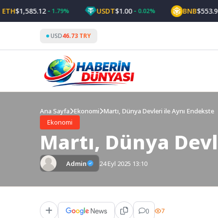
Skip
$1,585.12
USDT
$1.00
BNB
$553.92
1.79%
0.02%
0.
to
content
USD
46.73 TRY
Ana Sayfa
Ekonomi
Martı, Dünya Devleri ile Aynı Endekste
Ekonomi
Martı, Dünya Devl
Admin
24 Eyl 2025 13:10
0
7