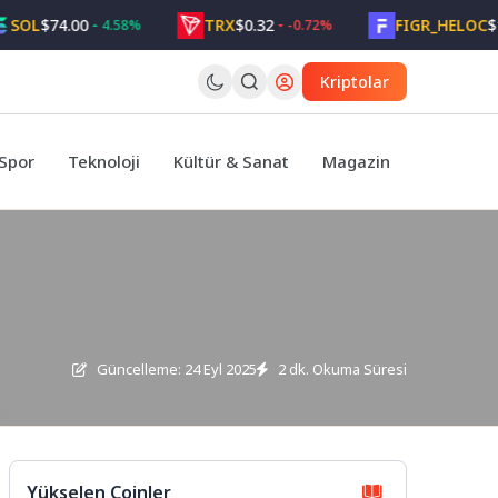
$74.00
TRX
$0.32
FIGR_HELOC
$1.05
4.58%
-0.72%
Kriptolar
Spor
Teknoloji
Kültür & Sanat
Magazin
Güncelleme: 24 Eyl 2025
2 dk. Okuma Süresi
Yükselen Coinler