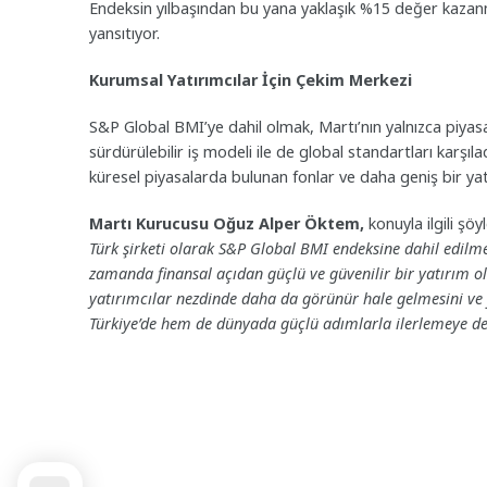
Endeksin yılbaşından bu yana yaklaşık %15 değer kazanmas
yansıtıyor.
Kurumsal Yatırımcılar İçin Çekim Merkezi
S&P Global BMI’ye dahil olmak, Martı’nın yalnızca piya
sürdürülebilir iş modeli ile de global standartları karş
küresel piyasalarda bulunan fonlar ve daha geniş bir yatı
Martı Kurucusu Oğuz Alper Öktem,
konuyla ilgili şö
Türk şirketi olarak S&P Global BMI endeksine dahil edilm
zamanda finansal açıdan güçlü ve güvenilir bir yatırım o
yatırımcılar nezdinde daha da görünür hale gelmesini v
Türkiye’de hem de dünyada güçlü adımlarla ilerlemeye d