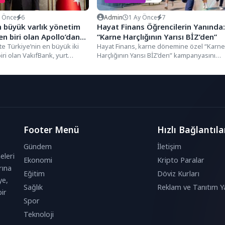
y Önce
6
Admin
1 Ay Önce
7
 büyük varlık yönetim
Hayat Finans Öğrencilerin Yanında:
en biri olan Apollo’dan
“Karne Harçlığının Yarısı BİZ’den”
 1,3 milyar dolar taze
te Türkiye’nin en büyük iki
Hayat Finans, karne dönemine özel “Karne
ri olan VakıfBank, yurt
Harçlığının Yarısı BİZ’den” kampanyasını
aynak
ttiği kaynaklarla...
başlattı. 26 – 30 Haziran...
Footer Menü
Hızlı Bağlantıla
Gündem
İletişim
eleri
Ekonomi
Kripto Paralar
rına
Eğitim
Döviz Kurları
ye,
Sağlık
Reklam ve Tanıtım Ya
ir
Spor
Teknoloji