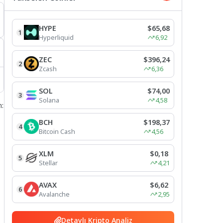
HYPE
$65,68
1
Hyperliquid
6,92
ZEC
$396,24
2
Zcash
6,36
SOL
$74,00
3
Solana
4,58
n:
BCH
$198,37
4
Bitcoin Cash
4,56
XLM
$0,18
5
Stellar
4,21
AVAX
$6,62
6
Avalanche
2,95
Detaylı Kripto Analiz