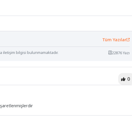
Tüm Yazılar
 iletişim bilgisi bulunmamaktadır.
22876 Yazı
0
işaretlenmişlerdir