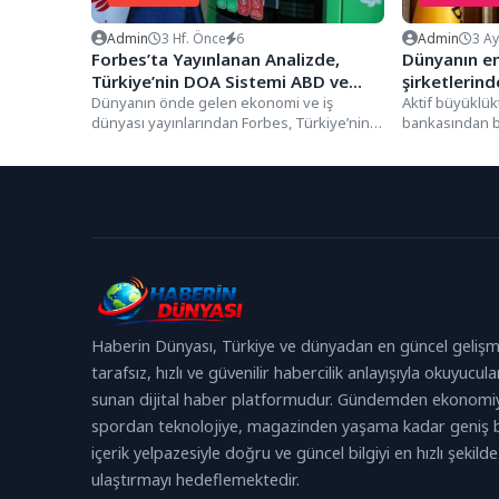
Admin
3 Hf. Önce
6
Admin
3 A
Forbes’ta Yayınlanan Analizde,
Dünyanın en
Türkiye’nin DOA Sistemi ABD ve
şirketlerind
Batılı Ülkelere Örnek Gösterildi
Dünyanın önde gelen ekonomi ve iş
VakıfBank’a
Aktif büyüklük
dünyası yayınlarından Forbes, Türkiye’nin
bankasından bi
yurt dışı k
Depozitosu Olan Ambalajlar (DOA)
dışından elde e
Sistemi’nin...
Haberin Dünyası, Türkiye ve dünyadan en güncel gelişm
tarafsız, hızlı ve güvenilir habercilik anlayışıyla okuyucula
sunan dijital haber platformudur. Gündemden ekonomi
spordan teknolojiye, magazinden yaşama kadar geniş b
içerik yelpazesiyle doğru ve güncel bilgiyi en hızlı şekilde
ulaştırmayı hedeflemektedir.