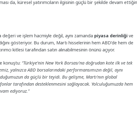
ı da, küresel yatırımcıların ilgisinin güçlü bir şekilde devam ettiğin
sa değeri ve işlem hacmiyle değil, aynı zamanda
piyasa derinliği
ve
ıladığını gösteriyor. Bu durum, Martı hisselerinin hem ABD’de hem de
rımcı kitlesi tarafından satın alınabilmesinin önünü açıyor.
yle konuştu:
“Türkiye’nin New York Borsası’na doğrudan kote ilk ve tek
emiz, yalnızca ABD borsalarındaki performansımızın değil, aynı
lduğumuzun da güçlü bir teyidi. Bu gelişme, Martı’nın global
e fonlar tarafından desteklenmesini sağlayacak. Yolculuğumuzda hem
evam ediyoruz.”