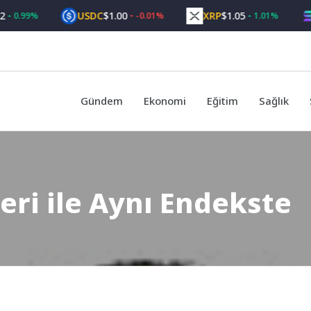
USDC
$1.00
XRP
$1.05
SOL
99%
-0.01%
1.01%
Gündem
Ekonomi
Eğitim
Sağlık
eri ile Aynı Endekste