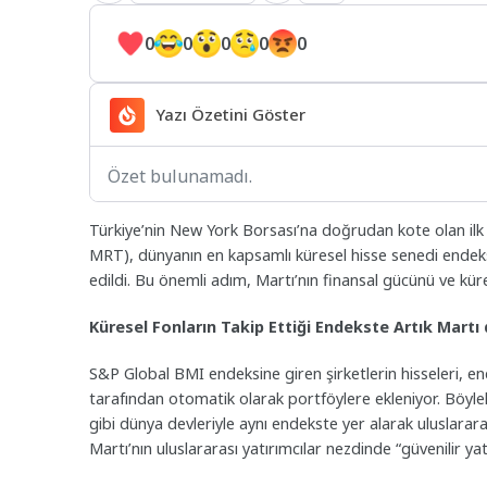
0
0
0
0
0
Yazı Özetini Göster
Özet bulunamadı.
Türkiye’nin New York Borsası’na doğrudan kote olan ilk 
MRT), dünyanın en kapsamlı küresel hisse senedi endeks
edildi. Bu önemli adım, Martı’nın finansal gücünü ve küre
Küresel Fonların Takip Ettiği Endekste Artık Martı 
S&P Global BMI endeksine giren şirketlerin hisseleri, en
tarafından otomatik olarak portföylere ekleniyor. Böyle
gibi dünya devleriyle aynı endekste yer alarak uluslararası
Martı’nın uluslararası yatırımcılar nezdinde “güvenilir yat