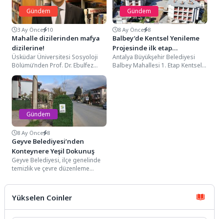
Gündem
Gündem
3 Ay Önce
10
8 Ay Önce
8
Mahalle dizilerinden mafya
Balbey’de Kentsel Yenileme
dizilerine!
Projesinde ilk etap
Üsküdar Üniversitesi Sosyoloji
Antalya Büyükşehir Belediyesi
tamamlandı
Bölümü’nden Prof. Dr. Ebulfez
Balbey Mahallesi 1. Etap Kentsel
Süleymanlı, dizilerdeki dönüşümü
Yenileme Projesi’nde ilk etabın
ve izleyici üzerindeki etkilerini
kaba inşaatı tamamlandı....
değerlendirdi.Eski...
Gündem
8 Ay Önce
8
Geyve Belediyesi’nden
Konteynere Yeşil Dokunuş
Geyve Belediyesi, ilçe genelinde
temizlik ve çevre düzenleme
çalışmalarına hız kesmeden
devam ediyor. Son olarak,...
Yükselen Coinler