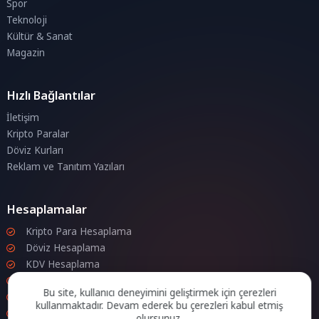
Spor
Teknoloji
Kültür & Sanat
Magazin
Hızlı Bağlantılar
İletişim
Kripto Paralar
Döviz Kurları
Reklam ve Tanıtım Yazıları
Hesaplamalar
Kripto Para Hesaplama
Döviz Hesaplama
KDV Hesaplama
İndirim Hesaplama
Bu site, kullanıcı deneyimini geliştirmek için çerezleri
Zam Hesaplama
kullanmaktadır. Devam ederek bu çerezleri kabul etmiş
Bileşik Hesaplama
olursunuz.