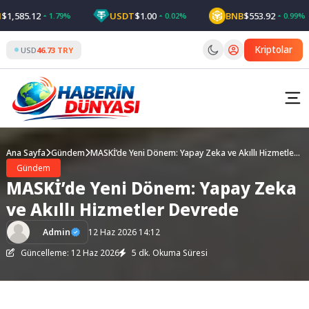
Skip
585.12
USDT
$1.00
BNB
$553.92
1.79%
0.02%
0.99%
to
content
Kriptolar
USD
46.73 TRY
Ana Sayfa
Gündem
MASKİ’de Yeni Dönem: Yapay Zeka ve Akıllı Hizmetler
Devrede
Gündem
MASKİ’de Yeni Dönem: Yapay Zeka
ve Akıllı Hizmetler Devrede
Admin
12 Haz 2026 14:12
Güncelleme: 12 Haz 2026
5 dk. Okuma Süresi