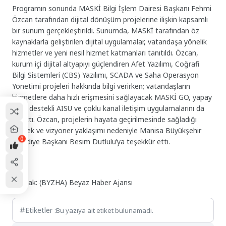
Programın sonunda MASKİ Bilgi İşlem Dairesi Başkanı Fehmi
Özcan tarafından dijital dönüşüm projelerine ilişkin kapsamlı
bir sunum gerçekleştirildi. Sunumda, MASKİ tarafından öz
kaynaklarla geliştirilen dijital uygulamalar, vatandaşa yönelik
hizmetler ve yeni nesil hizmet katmanları tanıtıldı. Özcan,
kurum içi dijital altyapıyı güçlendiren Afet Yazılımı, Coğrafi
Bilgi Sistemleri (CBS) Yazılımı, SCADA ve Saha Operasyon
Yönetimi projeleri hakkında bilgi verirken; vatandaşların
hizmetlere daha hızlı erişmesini sağlayacak MASKİ GO, yapay
zeka destekli AISU ve çoklu kanal iletişim uygulamalarını da
anlattı. Özcan, projelerin hayata geçirilmesinde sağladığı
destek ve vizyoner yaklaşımı nedeniyle Manisa Büyükşehir
0
Belediye Başkanı Besim Dutlulu’ya teşekkür etti.
Kaynak: (BYZHA) Beyaz Haber Ajansı
Etiketler :
Bu yazıya ait etiket bulunamadı.