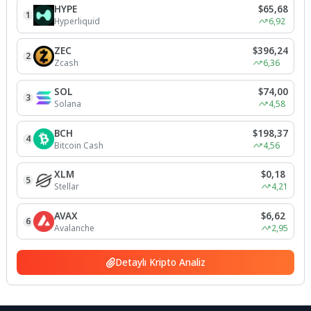
HYPE
$65,68
1
Hyperliquid
6,92
ZEC
$396,24
2
Zcash
6,36
SOL
$74,00
3
Solana
4,58
BCH
$198,37
4
Bitcoin Cash
4,56
XLM
$0,18
5
Stellar
4,21
AVAX
$6,62
6
Avalanche
2,95
Detaylı Kripto Analiz