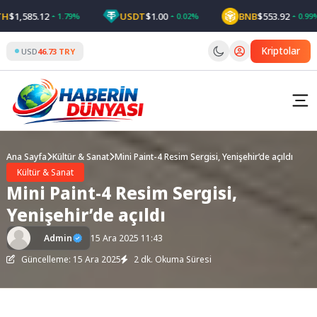
Skip
1,585.12
USDT
$1.00
BNB
$553.92
1.79%
0.02%
0.99%
to
content
Kriptolar
USD
46.73 TRY
Ana Sayfa
Kültür & Sanat
Mini Paint-4 Resim Sergisi, Yenişehir’de açıldı
Kültür & Sanat
Mini Paint-4 Resim Sergisi,
Yenişehir’de açıldı
Admin
15 Ara 2025 11:43
Güncelleme: 15 Ara 2025
2 dk. Okuma Süresi