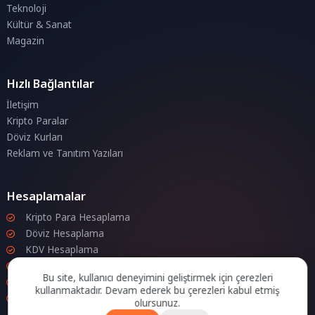
Teknoloji
Kültür & Sanat
Magazin
Hızlı Bağlantılar
İletişim
Kripto Paralar
Döviz Kurları
Reklam ve Tanıtım Yazıları
Hesaplamalar
Kripto Para Hesaplama
Döviz Hesaplama
KDV Hesaplama
İndirim Hesaplama
Bu site, kullanıcı deneyimini geliştirmek için çerezleri
Zam Hesaplama
kullanmaktadır. Devam ederek bu çerezleri kabul etmiş
Bileşik Hesaplama
olursunuz.