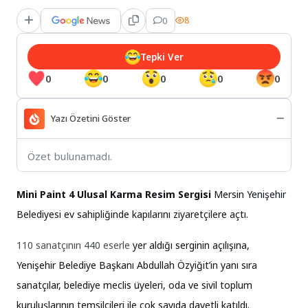
0
8
Tepki Ver
0
0
0
0
0
Yazı Özetini Göster
Özet bulunamadı.
Mini Paint 4 Ulusal Karma Resim Sergisi
Mersin
Yenişehir
Belediyesi ev sahipliğinde kapılarını ziyaretçilere açtı.
110 sanatçının 440 eserle
yer aldığı serginin açılışına,
Yenişehir Belediye Başkanı Abdullah Özyiğit’in yanı sıra
sanatçılar, belediye meclis üyeleri, oda ve sivil toplum
kuruluşlarının temsilcileri ile çok sayıda davetli katıldı.