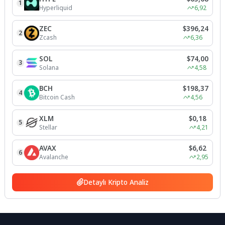
1
Hyperliquid
6,92
ZEC
$396,24
2
Zcash
6,36
SOL
$74,00
3
Solana
4,58
BCH
$198,37
4
Bitcoin Cash
4,56
XLM
$0,18
5
Stellar
4,21
AVAX
$6,62
6
Avalanche
2,95
Detaylı Kripto Analiz