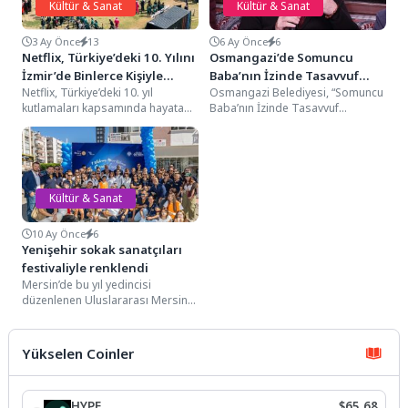
Kültür & Sanat
Kültür & Sanat
3 Ay Önce
13
6 Ay Önce
6
Netflix, Türkiye’deki 10. Yılını
Osmangazi’de Somuncu
İzmir’de Binlerce Kişiyle
Baba’nın İzinde Tasavvuf
Netflix, Türkiye’deki 10. yıl
Osmangazi Belediyesi, “Somuncu
Kutladı. Sırada İstanbul ve
Sohbetleri
kutlamaları kapsamında hayata
Baba’nın İzinde Tasavvuf
Ankara Var
geçirdiği “N 10 Yıl Ama: Bir Netflix
Sohbetleri” programıyla Bursa
Festivali”...
evliyalarının hayatını ve bıraktıkları
manevi mirası...
Kültür & Sanat
10 Ay Önce
6
Yenişehir sokak sanatçıları
festivaliyle renklendi
Mersin’de bu yıl yedincisi
düzenlenen Uluslararası Mersin
Kushimoto Sokak Sanatçıları
Festivali, renkli ve eğlenceli
etkinliklerle...
Yükselen Coinler
HYPE
$65,68