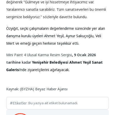
değinerek “Gülmeye ve iyi hissetmeye ihtiyacımız var.
Yaralarımızı sanatla sarabiliriz. Tüm sanatseverleri bu önemli
sergimize bekliyoruz.” sözleriyle davette bulundu.
Özyiğit, seçki çalışmaların değerlendirme sürecinde yer alan
danışma kurulu üyeleri Ahmet Yeşil, Aynur Sakuçoğlu, Veli
Mert ve emeği geçen herkese teşekkür etti.
Mini Paint 4 Ulusal Karma Resim Sergisi
,
9 Ocak 2026
tarihine
kadar
Yenişehir Belediyesi Ahmet Yeşil Sanat
Galeris
i’nde
ziyaretçilerini ağırlayacak.
Kaynak: (BYZHA) Beyaz Haber Ajansı
Etiketler :
Bu yazıya ait etiket bulunamadı.