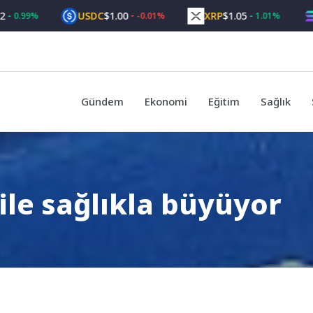
USDC
$1.00
XRP
$1.05
SOL
99%
-0.01%
1.01%
Gündem
Ekonomi
Eğitim
Sağlık
ile sağlıkla büyüyor