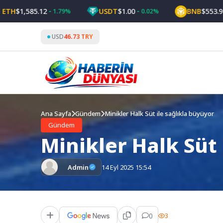
Skip
1,585.12
USDT
$1.00
BNB
$553.92
1.79%
0.02%
0.
to
content
USD
46.73 TRY
Ana Sayfa
Gündem
Minikler Halk Süt ile sağlıkla büyüyor
Gündem
Minikler Halk Süt 
Admin
14 Eyl 2025 15:54
0
3