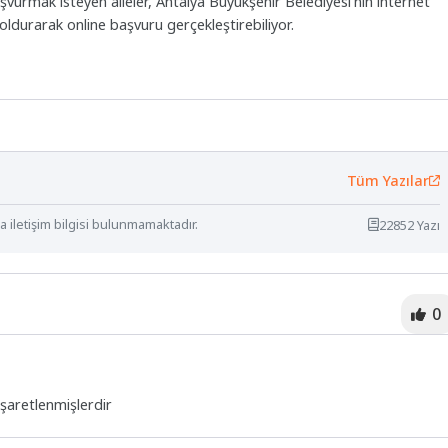
şvurmak isteyen aileler, Antalya Büyükşehir Belediyesi’nin internet
ldurarak online başvuru gerçekleştirebiliyor.
Tüm Yazılar
 iletişim bilgisi bulunmamaktadır.
22852 Yazı
0
işaretlenmişlerdir