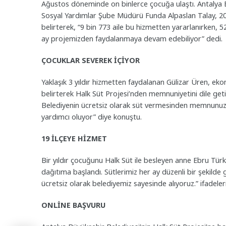
Ağustos döneminde on binlerce çocuğa ulaştı. Antalya B
Sosyal Yardımlar Şube Müdürü Funda Alpaslan Talay, 2025
belirterek, “9 bin 773 aile bu hizmetten yararlanırken, 5
ay projemizden faydalanmaya devam edebiliyor” dedi.
ÇOCUKLAR SEVEREK İÇİYOR
Yaklaşık 3 yıldır hizmetten faydalanan Gülizar Üren, ek
belirterek Halk Süt Projesi’nden memnuniyetini dile geti
Belediyenin ücretsiz olarak süt vermesinden memnunuz,
yardımcı oluyor” diye konuştu.
19 İLÇEYE HİZMET
Bir yıldır çocuğunu Halk Süt ile besleyen anne Ebru Tür
dağıtıma başlandı. Sütlerimiz her ay düzenli bir şekild
ücretsiz olarak belediyemiz sayesinde alıyoruz.” ifadeler
ONLİNE BAŞVURU