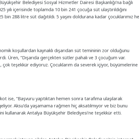
üyükşehir Belediyesi Sosyal Hizmetler Dairesi Başkanlığı’na bağlı
 yılı içerisinde toplamda 10 bin 241 çocuğa süt ulaştırıldığını
25 bin 288 litre süt dağıtıldı. 5 yaşını doldurana kadar çocuklarımız h
onomik koşullardan kaynaklı dışarıdan süt temininin zor olduğunu
rdi. Üren, “Dışarıda gerçekten sütler pahalı ve 3 çocuğum var.
 çok teşekkür ediyoruz. Çocuklarım da severek içiyor, büyümelerine
kkot ise, “Başvuru yaptıktan hemen sonra tarafıma ulaşılarak
e geliyor. Aksu’da yaşamama rağmen hiç aksatılmıyor ve biz bunu
ini kullanarak Antalya Büyükşehir Belediyesi’ne teşekkür etti.