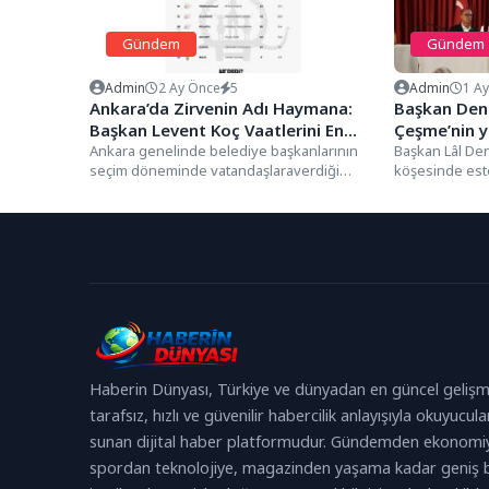
Gündem
Gündem
Admin
2 Ay Önce
5
Admin
1 A
Ankara’da Zirvenin Adı Haymana:
Başkan Deni
Başkan Levent Koç Vaatlerini En
Çeşme’nin 
Fazla Gerçekleştiren Belediye
Ankara genelinde belediye başkanlarının
projelerini 
Başkan Lâl Den
seçim döneminde vatandaşlaraverdiği
köşesinde este
Başkanı Oldu
sözlerin ne kadarını hayata geçirdiğini
kalitesini artır
ortaya koyan “Ne...
geçirmek...
Haberin Dünyası, Türkiye ve dünyadan en güncel gelişm
tarafsız, hızlı ve güvenilir habercilik anlayışıyla okuyucula
sunan dijital haber platformudur. Gündemden ekonomi
spordan teknolojiye, magazinden yaşama kadar geniş b