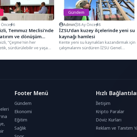
Gündem
y Önce
6
Admin
8 Ay Önce
8
zli, Temmuz Meclisi’nde
İZSU’dan kuzey ilçelerinde yeni su
yatırım ve dönüşüm
kaynağı hamlesi
anlattı
izli, "Çeşme'nin her
Kente yeni su kaynakları kazandırmak için
tik, sürdürülebilir ve yaşam
çalışmalarını sürdüren İZSU Genel
an yatırımları hayata
Müdürlüğü, İzmir’in kuzey ilçelerinde 15...
Footer Menü
Hızlı Bağlantıla
Gündem
İletişim
eleri
Ekonomi
Kripto Paralar
rına
Eğitim
Döviz Kurları
ye,
Sağlık
Reklam ve Tanıtım Ya
ir
Spor