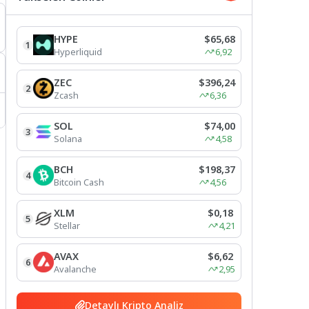
HYPE
$65,68
1
Hyperliquid
6,92
ZEC
$396,24
2
Zcash
6,36
SOL
$74,00
3
Solana
4,58
BCH
$198,37
4
Bitcoin Cash
4,56
XLM
$0,18
5
Stellar
4,21
AVAX
$6,62
6
Avalanche
2,95
Detaylı Kripto Analiz