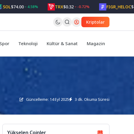
$74.00
TRX
$0.32
FIGR_HELOC
$1.05
4.58%
-0.72%
Kriptolar
Spor
Teknoloji
Kültür & Sanat
Magazin
Güncelleme: 14 Eyl 2025
3 dk. Okuma Süresi
Yükselen Coinler