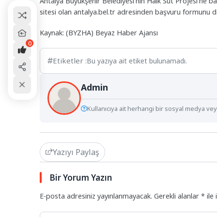
Antalya Büyükşehir Belediyesi’nin Halk Süt Projesi’ne ba
sitesi olan antalya.bel.tr adresinden başvuru formunu do
Kaynak: (BYZHA) Beyaz Haber Ajansı
0
Etiketler :
Bu yazıya ait etiket bulunamadı.
Admin
Kullanıcıya ait herhangi bir sosyal medya veya
Yazıyı Paylaş
Bir Yorum Yazın
E-posta adresiniz yayınlanmayacak.
Gerekli alanlar
*
ile 