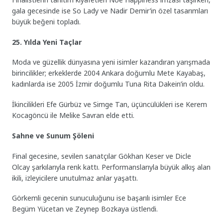
gala gecesinde ise So Lady ve Nadir Demir’in özel tasarımları
büyük beğeni topladı.
25. Yılda Yeni Taçlar
Moda ve güzellik dünyasına yeni isimler kazandıran yarışmada
birincilikler; erkeklerde 2004 Ankara doğumlu Mete Kayabaş,
kadınlarda ise 2005 İzmir doğumlu Tuna Rita Dakein’in oldu.
İkincilikleri Efe Gürbüz ve Simge Tan, üçüncülükleri ise Kerem
Kocagöncü ile Melike Savran elde etti.
Sahne ve Sunum Şöleni
Final gecesine, sevilen sanatçılar Gökhan Keser ve Dicle
Olcay şarkılarıyla renk kattı. Performanslarıyla büyük alkış alan
ikili, izleyicilere unutulmaz anlar yaşattı.
Görkemli gecenin sunuculuğunu ise başarılı isimler Ece
Begüm Yücetan ve Zeynep Bozkaya üstlendi.