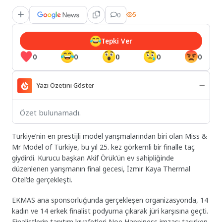
0
5
Tepki Ver
0
0
0
0
0
Yazı Özetini Göster
Özet bulunamadı.
Türkiye’nin en prestijli model yarışmalarından biri olan Miss &
Mr Model of Türkiye, bu yıl 25. kez görkemli bir finalle taç
giydirdi. Kurucu başkan Akif Örük’ün ev sahipliğinde
düzenlenen yarışmanın final gecesi, İzmir Kaya Thermal
Otel’de gerçekleşti.
EKMAS ana sponsorluğunda gerçekleşen organizasyonda, 14
kadın ve 14 erkek finalist podyuma çıkarak jüri karşısına geçti.
Finalistlerin tanıtım kıyafetleri Noe Happiness imzası taşırken,