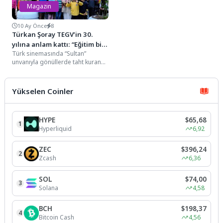
Magazin
10 Ay Önce
8
Türkan Şoray TEGV’in 30.
yılına anlam kattı: “Eğitim bir
Türk sinemasında “Sultan”
toplumun geleceğini
unvanıyla gönüllerde taht kuran
aydınlatan en güçlü ışıktır”
usta sanatçı Türkan Şoray,
Türkiye Eğitim Gönülleri Vakfı’nın...
Yükselen Coinler
HYPE
$65,68
1
Hyperliquid
6,92
ZEC
$396,24
2
Zcash
6,36
SOL
$74,00
3
Solana
4,58
BCH
$198,37
4
Bitcoin Cash
4,56