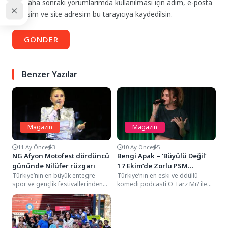
Daha sonraki yorumlarımda kullanılması için adım, e-posta
adresim ve site adresim bu tarayıcıya kaydedilsin.
GÖNDER
Benzer Yazılar
Magazin
Magazin
11 Ay Önce
3
10 Ay Önce
5
NG Afyon Motofest dördüncü
Bengi Apak – ‘Büyülü Değil’
gününde Nilüfer rüzgarı
17 Ekim’de Zorlu PSM
Türkiye’nin en büyük entegre
Türkiye’nin en eski ve ödüllü
Sahnesi’nde!
spor ve gençlik festivallerinden
komedi podcasti O Tarz Mı? ile
biri haline gelen NG Afyon
tanınan komedyen Bengi Apak,...
Motofest, dördüncü gününde...