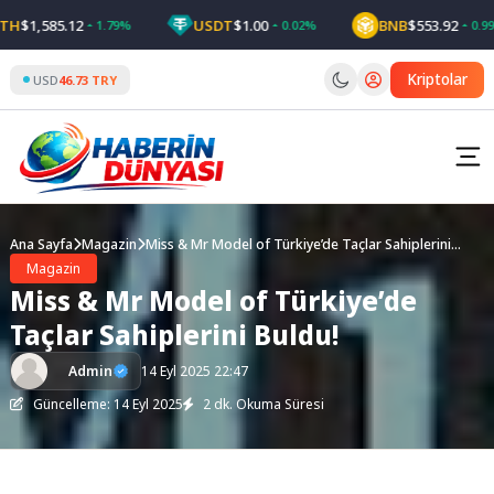
Skip
$1,585.12
USDT
$1.00
BNB
$553.92
1.79%
0.02%
0.99%
to
content
Kriptolar
USD
46.73 TRY
Ana Sayfa
Magazin
Miss & Mr Model of Türkiye’de Taçlar Sahiplerini
Buldu!
Magazin
Miss & Mr Model of Türkiye’de
Taçlar Sahiplerini Buldu!
Admin
14 Eyl 2025 22:47
Güncelleme: 14 Eyl 2025
2 dk. Okuma Süresi