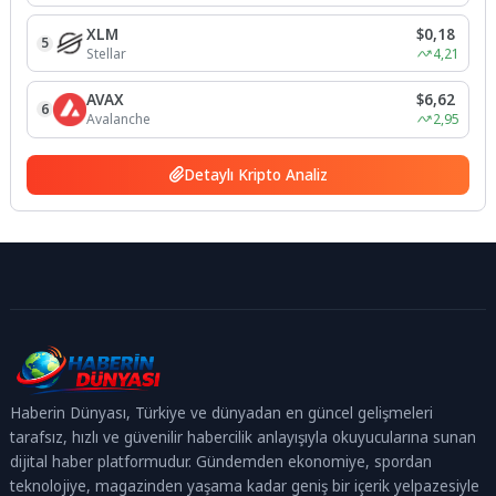
XLM
$0,18
5
Stellar
4,21
AVAX
$6,62
6
Avalanche
2,95
Detaylı Kripto Analiz
Haberin Dünyası, Türkiye ve dünyadan en güncel gelişmeleri
tarafsız, hızlı ve güvenilir habercilik anlayışıyla okuyucularına sunan
dijital haber platformudur. Gündemden ekonomiye, spordan
teknolojiye, magazinden yaşama kadar geniş bir içerik yelpazesiyle