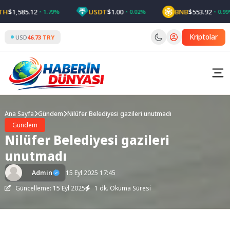
Skip
$1,585.12
USDT
$1.00
BNB
$553.92
1.79%
0.02%
0.99%
to
content
Kriptolar
USD
46.73 TRY
Ana Sayfa
Gündem
Nilüfer Belediyesi gazileri unutmadı
Gündem
Nilüfer Belediyesi gazileri
unutmadı
Admin
15 Eyl 2025 17:45
Güncelleme: 15 Eyl 2025
1 dk. Okuma Süresi