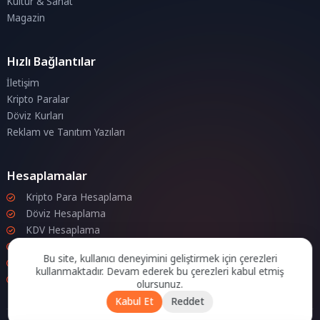
Kültür & Sanat
Magazin
Hızlı Bağlantılar
İletişim
Kripto Paralar
Döviz Kurları
Reklam ve Tanıtım Yazıları
Hesaplamalar
Kripto Para Hesaplama
Döviz Hesaplama
KDV Hesaplama
İndirim Hesaplama
Bu site, kullanıcı deneyimini geliştirmek için çerezleri
Zam Hesaplama
kullanmaktadır. Devam ederek bu çerezleri kabul etmiş
Bileşik Hesaplama
olursunuz.
Kabul Et
Reddet