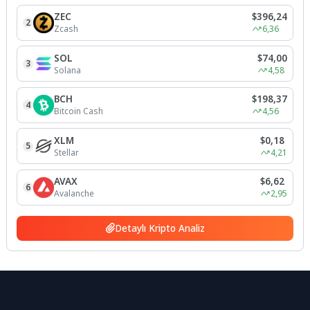
ZEC
$396,24
2
Zcash
6,36
SOL
$74,00
3
Solana
4,58
BCH
$198,37
4
Bitcoin Cash
4,56
XLM
$0,18
5
Stellar
4,21
AVAX
$6,62
6
Avalanche
2,95
Detaylı Kripto Analiz