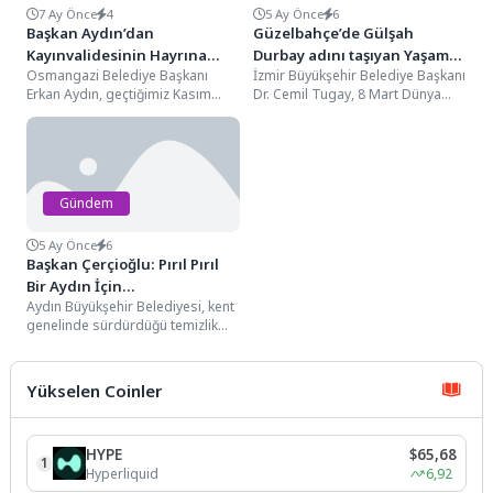
7 Ay Önce
4
5 Ay Önce
6
Başkan Aydın’dan
Güzelbahçe’de Gülşah
Kayınvalidesinin Hayrına
Durbay adını taşıyan Yaşam
Osmangazi Belediye Başkanı
İzmir Büyükşehir Belediye Başkanı
Lokma İkramı
Merkezi açıldı
Erkan Aydın, geçtiğimiz Kasım
Dr. Cemil Tugay, 8 Mart Dünya
ayında hayatını kaybeden
Kadınlar Günü’nde Güzelbahçe’de
kayınvalidesi Asude Koçak
hizmete giren...
hayrına eşi...
Gündem
5 Ay Önce
6
Başkan Çerçioğlu: Pırıl Pırıl
Bir Aydın İçin
Aydın Büyükşehir Belediyesi, kent
Çalışmalarımıza Devam
genelinde sürdürdüğü temizlik
Ediyoruz
çalışmalarıyla Aydın’ın dört bir
yanında titiz bir çalışma...
Yükselen Coinler
HYPE
$65,68
1
Hyperliquid
6,92