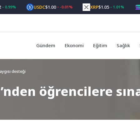
USDC
$1.00
XRP
$1.05
SOL
$
9%
-0.01%
1.01%
Gündem
Ekonomi
Eğitim
Sağlık
aygısı desteği
i’nden öğrencilere sın