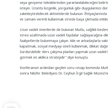
veya gevşeme tekniklerinden yararlanılabileceğini belirte
isteyin. Üzüntü kızgınlık, yorgunluk gibi duygularınızı dür
sakinleştirebilecek aktivitelerde bulunun. İhtiyaçlarını
ve zamanı verimli kullanmak stresle başa çıkmada etkilid
Uzun vadeli önerilerde de bulunan Mutlu, sağlıklı beslenm
stresi azaltmada uzun vadeli faydalar sağlayacağına dikka
faaliyetlerde bulunmaya çalışın. Aile ve arkadaşlarla vakit
kapatmak, sosyal medyayı sınırlı kullanmak, dikkat dağınık
Sürdürülebilir ders çalışma planları yapmak uzun vadeli ba
görmek en akıllıca stratejidir” diye konuştu.
Konferansın ardından geçilen soru-cevap kısmında Mutlu,
sonra Nilüfer Belediyesi Dr. Ceyhun İrgil Sağlık Müzesi’ni