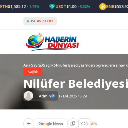
Skip
1,585.12
USDT
$1.00
BNB
$553.92
1.79%
0.02%
0.9
to
content
USD
46.73 TRY
Ana Sayfa
Sağlık
Nilüfer Belediyesi’nden öğrencilere sınav k
Sağlık
Nilüfer Belediyes
Admin
17 Eyl 2025 15:29
0
6