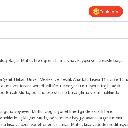
Tepki Ver
olog Başak Mutlu, lise öğrencilerine sınav kaygısı ve stresiyle başa
da Şehit Hakan Ünver Mesleki ve Teknik Anadolu Lisesi 11’inci ve 12’nc
usunda konferans verildi. Nilüfer Belediyesi Dr. Ceyhun İrgil Sağlık
log Başak Mutlu, öğrencilere stresle başa çıkma yolları hakkında
duğunu söyleyen Mutlu, doğru yönetilmediğinde zararlı hale
ni örneklerle açıklayan Mutlu, öğrencilere kaygıyı avantaja çevirmenin
 adına kısa ve uzun vadeli öneriler sunan Mutlu, kısa vadede meditasyo