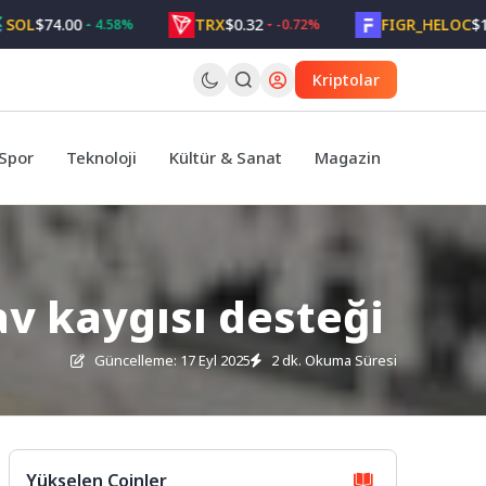
74.00
TRX
$0.32
FIGR_HELOC
$1.05
4.58%
-0.72%
Kriptolar
Spor
Teknoloji
Kültür & Sanat
Magazin
av kaygısı desteği
Güncelleme: 17 Eyl 2025
2 dk. Okuma Süresi
Yükselen Coinler