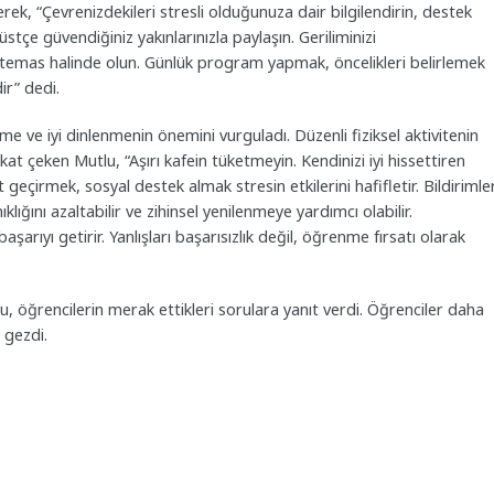
rek, “Çevrenizdekileri stresli olduğunuza dair bilgilendirin, destek
üstçe güvendiğiniz yakınlarınızla paylaşın. Geriliminizi
zla temas halinde olun. Günlük program yapmak, öncelikleri belirlemek
ir” dedi.
e ve iyi dinlenmenin önemini vurguladı. Düzenli fiziksel aktivitenin
t çeken Mutlu, “Aşırı kafein tüketmeyin. Kendinizi iyi hissettiren
 geçirmek, sosyal destek almak stresin etkilerini hafifletir. Bildirimler
lığını azaltabilir ve zihinsel yenilenmeye yardımcı olabilir.
şarıyı getirir. Yanlışları başarısızlık değil, öğrenme fırsatı olarak
 öğrencilerin merak ettikleri sorulara yanıt verdi. Öğrenciler daha
 gezdi.