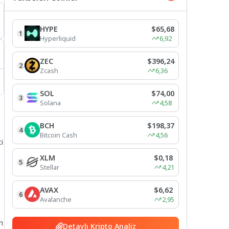
HYPE
$65,68
1
Hyperliquid
6,92
ZEC
$396,24
2
Zcash
6,36
SOL
$74,00
3
Solana
4,58
BCH
$198,37
4
Bitcoin Cash
4,56
i
XLM
$0,18
5
Stellar
4,21
AVAX
$6,62
6
Avalanche
2,95
n
Detaylı Kripto Analiz