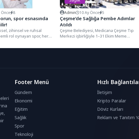
y Önce
8
Admin
10 Ay Önce
5
sorun, spor esnasında
Çeşme’de Sağlığa Pembe Adımlar
lir!
Atıldı
ksel, zihinsel ve ruhsal
Çeşme Belediyesi, Medicana Çeşme Tıp
emli rol oynayan spor, her
Merkezi işbirliğiyle 1–31 Ekim Meme
ası gereken en...
Kanseri Farkındalık Ayı kapsamında “Sağlı
Pembe Adımlar Atıyoruz” etkinliğini...
Footer Menü
Hızlı Bağlantıla
Gündem
İletişim
eleri
Ekonomi
Kripto Paralar
rına
Eğitim
Döviz Kurları
ye,
Sağlık
Reklam ve Tanıtım Ya
ir
Spor
Teknoloji