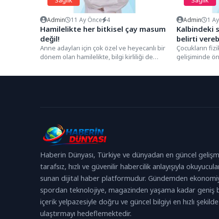
Admin
11 Ay Önce
4
Admin
1 A
Hamilelikte her bitkisel çay masum
Kalbindeki 
değil!
belirti verebi
Anne adayları için çok özel ve heyecanlı bir
Çocukların fizi
dönem olan hamilelikte, bilgi kirliliği de
gelişiminde ön
çokça...
yaşta kazanılm
Haberin Dünyası, Türkiye ve dünyadan en güncel gelişm
tarafsız, hızlı ve güvenilir habercilik anlayışıyla okuyucula
sunan dijital haber platformudur. Gündemden ekonomi
spordan teknolojiye, magazinden yaşama kadar geniş b
içerik yelpazesiyle doğru ve güncel bilgiyi en hızlı şekilde
ulaştırmayı hedeflemektedir.