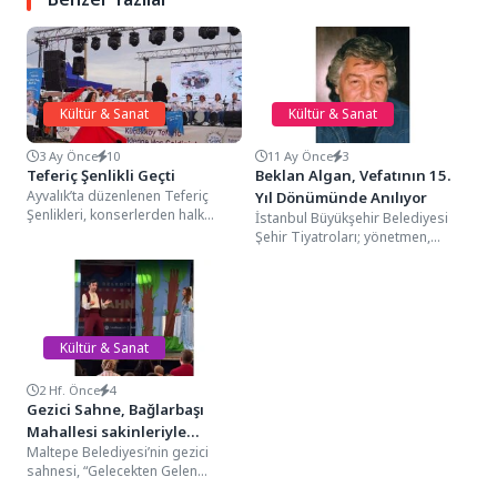
Kültür & Sanat
Kültür & Sanat
3 Ay Önce
10
11 Ay Önce
3
Teferiç Şenlikli Geçti
Beklan Algan, Vefatının 15.
Ayvalık’ta düzenlenen Teferiç
Yıl Dönümünde Anılıyor
Şenlikleri, konserlerden halk
İstanbul Büyükşehir Belediyesi
oyunlarına, kültürel etkinliklerden
Şehir Tiyatroları; yönetmen,
uluslararası buluşmalara kadar
eğitmen ve tiyatro sanatçısı
dopdolu programıyla büyük...
Beklan Algan’ı vefatının 15. yıl...
Kültür & Sanat
2 Hf. Önce
4
Gezici Sahne, Bağlarbaşı
Mahallesi sakinleriyle
Maltepe Belediyesi’nin gezici
buluştu
sahnesi, “Gelecekten Gelen
Misafir” isimli çocuk tiyatro