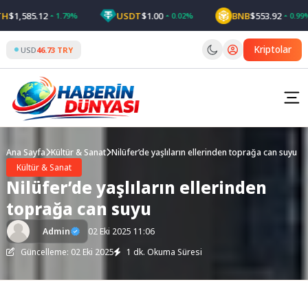
Skip
1,585.12
USDT
$1.00
BNB
$553.92
1.79%
0.02%
0.99%
to
content
Kriptolar
USD
46.73 TRY
Ana Sayfa
Kültür & Sanat
Nilüfer’de yaşlıların ellerinden toprağa can suyu
Kültür & Sanat
Nilüfer’de yaşlıların ellerinden
toprağa can suyu
Admin
02 Eki 2025 11:06
Güncelleme: 02 Eki 2025
1 dk. Okuma Süresi