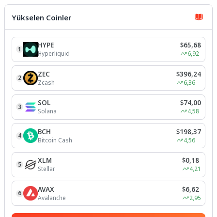
oyunuyla Bağlarbaşı Mahallesi
sakinleriyle buluştu.Maltepe
Yükselen Coinler
Belediyesi...
HYPE
$65,68
1
Hyperliquid
6,92
ZEC
$396,24
2
Zcash
6,36
SOL
$74,00
3
Solana
4,58
BCH
$198,37
4
Bitcoin Cash
4,56
XLM
$0,18
5
Stellar
4,21
AVAX
$6,62
6
Avalanche
2,95