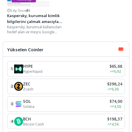
5 Ay Önce
8
Kaspersky, kurumsal kimlik
bilgilerini çalmak amacıyla
Kaspersky, kurumsal kullanıcıları
Google Tasks bildirimlerini
hedef alan ve meşru Google
istismar eden yeni bir
Tasks bildirimlerini kötüye
oltalama kampanyasını
kullanarak şirket giriş bilgilerini...
ortaya çıkardı
Yükselen Coinler
HYPE
$65,68
1
Hyperliquid
6,92
ZEC
$396,24
2
Zcash
6,36
SOL
$74,00
3
Solana
4,58
BCH
$198,37
4
Bitcoin Cash
4,56