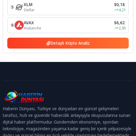
XLM
$0,18
5
Stellar
4,21
AVAX
$6,62
6
Avalanche
2,95
Detaylı Kripto Analiz
Haberin Dünyası, Türkiye ve dünyadan en güncel gelişmeleri
tarafsız, hızlı ve güvenilir habercilik anlayışıyla okuyucularına sunan
dijital haber platformudur. Gündemden ekonomiye, spordan
teknolojiye, magazinden yaşama kadar geniş bir içerik yelpazesiyle
doğru ve güncel bilgiyi en hızlı şekilde ulaştırmayı hedeflemektedir.