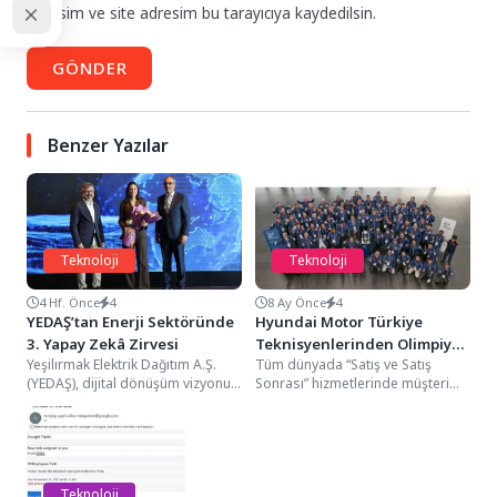
adresim ve site adresim bu tarayıcıya kaydedilsin.
GÖNDER
Benzer Yazılar
Teknoloji
Teknoloji
4 Hf. Önce
4
8 Ay Önce
4
YEDAŞ’tan Enerji Sektöründe
Hyundai Motor Türkiye
3. Yapay Zekâ Zirvesi
Teknisyenlerinden Olimpiyat
Yeşilırmak Elektrik Dağıtım A.Ş.
Tüm dünyada “Satış ve Satış
Başarısı
(YEDAŞ), dijital dönüşüm vizyonu
Sonrası” hizmetlerinde müşteri
doğrultusunda bu yıl üçüncüsünü
memnuniyetini birinci hedef
düzenlediği “Enerji Sektöründe...
olarak benimseyen Hyundai, en...
Teknoloji