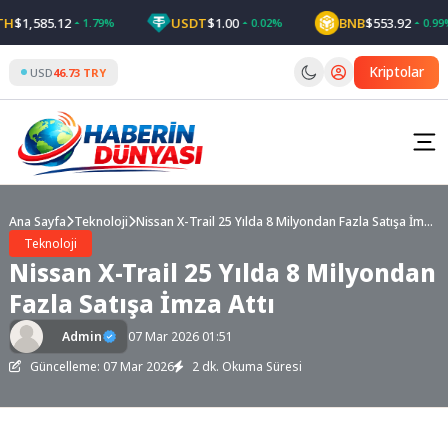
Skip
$1,585.12
USDT
$1.00
BNB
$553.92
1.79%
0.02%
0.99%
to
content
Kriptolar
USD
46.73 TRY
Ana Sayfa
Teknoloji
Nissan X-Trail 25 Yılda 8 Milyondan Fazla Satışa İmza
Attı
Teknoloji
Nissan X-Trail 25 Yılda 8 Milyondan
Fazla Satışa İmza Attı
Admin
07 Mar 2026 01:51
Güncelleme: 07 Mar 2026
2 dk. Okuma Süresi