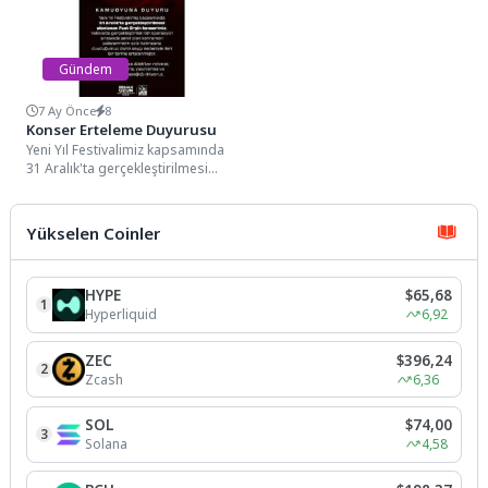
Gündem
7 Ay Önce
8
Konser Erteleme Duyurusu
Yeni Yıl Festivalimiz kapsamında
31 Aralık'ta gerçekleştirilmesi
planlanan Fuat Ergin konserimiz,
Yalova’da gerçekleştirilen bir
operasyon...
Yükselen Coinler
HYPE
$65,68
1
Hyperliquid
6,92
ZEC
$396,24
2
Zcash
6,36
SOL
$74,00
3
Solana
4,58