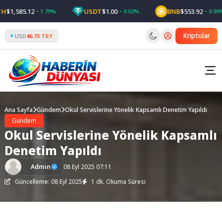
Skip
1,585.12
USDT
$1.00
BNB
$553.92
1.79%
0.02%
0.99%
to
content
Kriptolar
USD
46.73 TRY
Ana Sayfa
Gündem
Okul Servislerine Yönelik Kapsamlı Denetim Yapıldı
Gündem
Okul Servislerine Yönelik Kapsamlı
Denetim Yapıldı
Admin
08 Eyl 2025 07:11
Güncelleme: 08 Eyl 2025
1 dk. Okuma Süresi