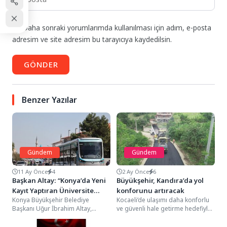
Daha sonraki yorumlarımda kullanılması için adım, e-posta
adresim ve site adresim bu tarayıcıya kaydedilsin.
GÖNDER
Benzer Yazılar
Gündem
Gündem
11 Ay Önce
4
2 Ay Önce
6
Başkan Altay: “Konya’da Yeni
Büyükşehir, Kandıra’da yol
Kayıt Yaptıran Üniversite
konforunu artıracak
Konya Büyükşehir Belediye
Kocaeli’de ulaşımı daha konforlu
Öğrencileri Toplu Ulaşımdan
Başkanı Uğur İbrahim Altay,
ve güvenli hale getirme hedefiyle
10 Gün Ücretsiz
üniversite öğrenimi için Konya’yı
çalışmalarını sürdüren Büyükşehir
Faydalanıyor”
tercih eden öğrencilere birçok...
Belediyesi, Kandıra ilçesinde...