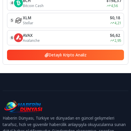
BCH
$198,37
4
Bitcoin Cash
4,56
XLM
$0,18
5
Stellar
4,21
AVAX
$6,62
6
Avalanche
2,95
Detaylı Kripto Analiz
Haberin Dünyası, Türkiye ve dünyadan en güncel gelişmeleri
tarafsız, hızlı ve güvenilir habercilik anlayışıyla okuyucularına sunan
dijital haber platformudur. Gündemden ekonomiye, spordan