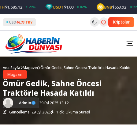
Skip
H
$1,585.12
USDT
$1.00
BNB
$553.92
1.79%
0.02%
0.99%
to
content
Kriptolar
USD
46.73 TRY
Ana Sayfa
Magazin
Ömür Gedik, Sahne Öncesi Traktörle Hasada Katıldı
Magazin
Ömür Gedik, Sahne Öncesi
Traktörle Hasada Katıldı
Admin
29 Eyl 2025 13:12
Güncelleme: 29 Eyl 2025
1 dk. Okuma Süresi