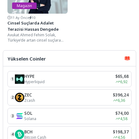
Magazin
11 Ay Önce
10
Cinsel Suçlarda Adalet
Terazisi Hassas Dengede
Avukat Ahmed Fehim Solak,
Türkiye’de artan cinsel suçlara
dikkat çekti. Kadın beyanının esas
alınması ve...
Yükselen Coinler
HYPE
$65,68
1
Hyperliquid
6,92
ZEC
$396,24
2
Zcash
6,36
SOL
$74,00
3
Solana
4,58
BCH
$198,37
4
Bitcoin Cash
4,56