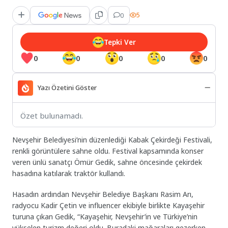
0
5
Tepki Ver
0
0
0
0
0
Yazı Özetini Göster
Özet bulunamadı.
Nevşehir Belediyesi’nin düzenlediği Kabak Çekirdeği Festivali,
renkli görüntülere sahne oldu. Festival kapsamında konser
veren ünlü sanatçı Ömür Gedik, sahne öncesinde çekirdek
hasadına katılarak traktör kullandı.
Hasadın ardından Nevşehir Belediye Başkanı Rasim Arı,
radyocu Kadir Çetin ve influencer ekibiyle birlikte Kayaşehir
turuna çıkan Gedik, “Kayaşehir, Nevşehir’in ve Türkiye’nin
yükselen turizm değeri oldu. Buradaki mağaraları gezerken