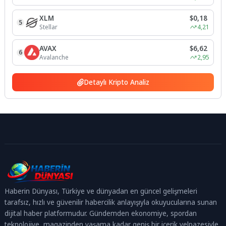
XLM
$0,18
5
Stellar
4,21
AVAX
$6,62
6
Avalanche
2,95
Detaylı Kripto Analiz
Haberin Dünyası, Türkiye ve dünyadan en güncel gelişmeleri
tarafsız, hızlı ve güvenilir habercilik anlayışıyla okuyucularına sunan
dijital haber platformudur. Gündemden ekonomiye, spordan
teknolojiye, magazinden yaşama kadar geniş bir içerik yelpazesiyle