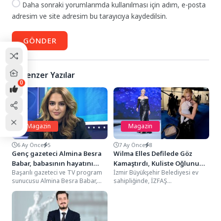
Daha sonraki yorumlarımda kullanılması için adım, e-posta
adresim ve site adresim bu tarayıcıya kaydedilsin.
GÖNDER
Benzer Yazılar
0
Magazin
Magazin
6 Ay Önce
5
7 Ay Önce
8
Genç gazeteci Almina Besra
Wilma Elles Defilede Göz
Babar, babasının hayatını
Kamaştırdı, Kuliste Oğlunu
Başarılı gazeteci ve TV program
İzmir Büyükşehir Belediyesi ev
yazdı
Uyuttu
sunucusu Almina Besra Babar,
sahipliğinde, İZFAŞ
medya dünyasının sevilen ismi
organizasyonu ve Ege Giyim
olan gazeteci...
Sanayicileri Derneği iş birliğiyle
düzenlenen...