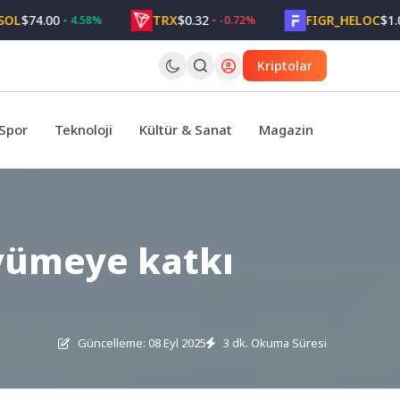
74.00
TRX
$0.32
FIGR_HELOC
$1.05
4.58%
-0.72%
2
Kriptolar
Spor
Teknoloji
Kültür & Sanat
Magazin
üyümeye katkı
Güncelleme: 08 Eyl 2025
3 dk. Okuma Süresi