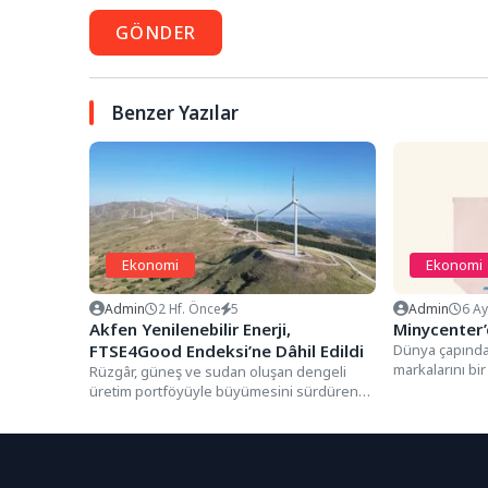
GÖNDER
Benzer Yazılar
Ekonomi
Ekonomi
Admin
2 Hf. Önce
5
Admin
6 A
Akfen Yenilenebilir Enerji,
Minycenter
FTSE4Good Endeksi’ne Dâhil Edildi
Dünya çapında
markalarını bi
Rüzgâr, güneş ve sudan oluşan dengeli
kez minikler iç
üretim portföyüyle büyümesini sürdüren
Akfen Yenilenebilir Enerji, küresel endeks
ve...