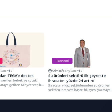
Ekonomi
y Önce
7
Admin
3 Ay Önce
7
’dan TEGV’e destek
Su ürünleri sektörü ilk çeyrekte
 sevilen bebek ve çocuk
ihracatını yüzde 24 artırdı
r araya getiren Minycenter, bu
İhracatın yıldız sektörlerinden su ürünleri
in sadece...
sektörü ihracatta başarı hikayesi yazmaya
2026 yılının ilk çeyreğinde de...