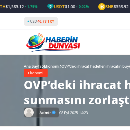
Skip
,585.12
USDT
$1.00
BNB
$553.92
1.79%
0.02%
0.99
to
content
USD
46.73 TRY
Ana Sayfa
Ekonomi
OVP’deki ihracat hedefleri ihracatın bü
Ekonomi
OVP’deki ihracat 
sunmasını zorlaşt
Admin
08 Eyl 2025 14:23