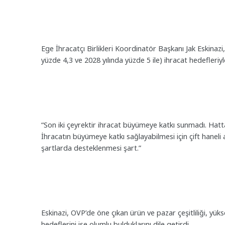
Ege İhracatçı Birlikleri Koordinatör Başkanı Jak Eskinazi
yüzde 4,3 ve 2028 yılında yüzde 5 ile) ihracat hedefleriyl
“Son iki çeyrektir ihracat büyümeye katkı sunmadı. Hatt
İhracatın büyümeye katkı sağlayabilmesi için çift haneli ar
şartlarda desteklenmesi şart.”
Eskinazi, OVP’de öne çıkan ürün ve pazar çeşitliliği, yük
hedeflerini ise olumlu bulduklarını dile getirdi.