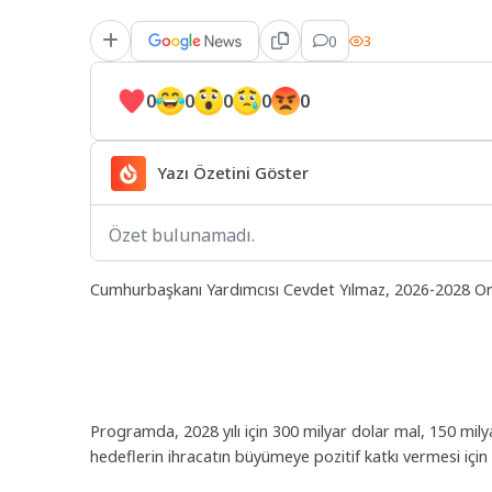
0
3
0
0
0
0
0
Yazı Özetini Göster
Özet bulunamadı.
Cumhurbaşkanı Yardımcısı Cevdet Yılmaz, 2026-2028 Orta
Programda, 2028 yılı için 300 milyar dolar mal, 150 milya
hedeflerin ihracatın büyümeye pozitif katkı vermesi içi