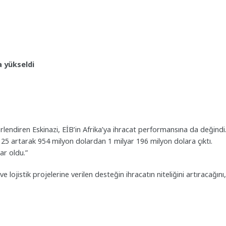
a yükseldi
rlendiren Eskinazi, EİB’in Afrika’ya ihracat performansına da değindi
de 25 artarak 954 milyon dolardan 1 milyar 196 milyon dolara çıktı.
ar oldu.”
e lojistik projelerine verilen desteğin ihracatın niteliğini artıracağını,