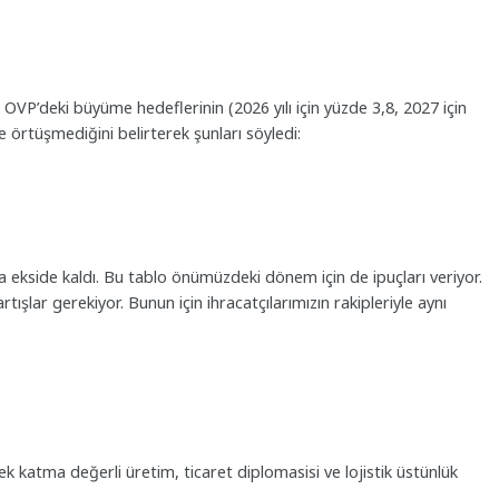
, OVP’deki büyüme hedeflerinin (2026 yılı için yüzde 3,8, 2027 için
e örtüşmediğini belirterek şunları söyledi:
a ekside kaldı. Bu tablo önümüzdeki dönem için de ipuçları veriyor.
tışlar gerekiyor. Bunun için ihracatçılarımızın rakipleriyle aynı
sek katma değerli üretim, ticaret diplomasisi ve lojistik üstünlük