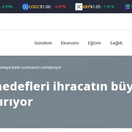
USDC
$1.00
XRP
$1.05
SOL
$
%
-0.01%
1.01%
Gündem
Ekonomi
Eğitim
Sağlık
yümeye katkı sunmasını zorlaştırıyor
hedefleri ihracatın b
ırıyor