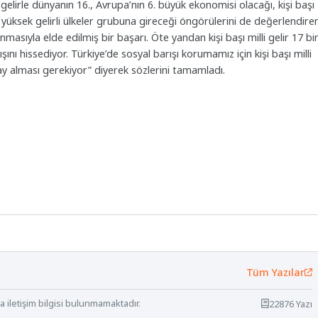
i gelirle dünyanın 16., Avrupa’nın 6. büyük ekonomisi olacağı, kişi başı
in yüksek gelirli ülkeler grubuna gireceği öngörülerini de değerlendire
anmasıyla elde edilmiş bir başarı. Öte yandan kişi başı milli gelir 17 bi
nı hissediyor. Türkiye’de sosyal barışı korumamız için kişi başı milli
pay alması gerekiyor” diyerek sözlerini tamamladı.
Tüm Yazılar
 iletişim bilgisi bulunmamaktadır.
22876 Yazı