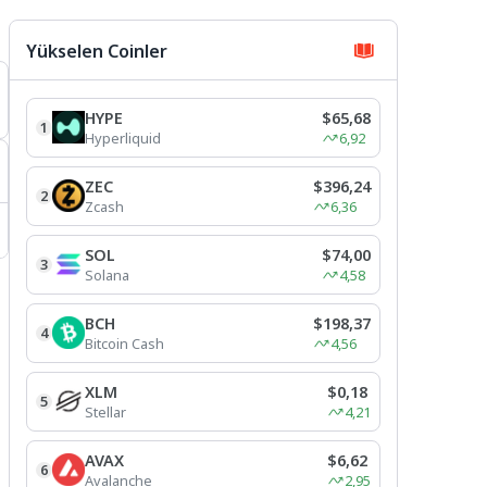
Yükselen Coinler
HYPE
$65,68
1
Hyperliquid
6,92
ZEC
$396,24
2
Zcash
6,36
SOL
$74,00
3
Solana
4,58
BCH
$198,37
4
Bitcoin Cash
4,56
XLM
$0,18
5
Stellar
4,21
AVAX
$6,62
6
Avalanche
2,95