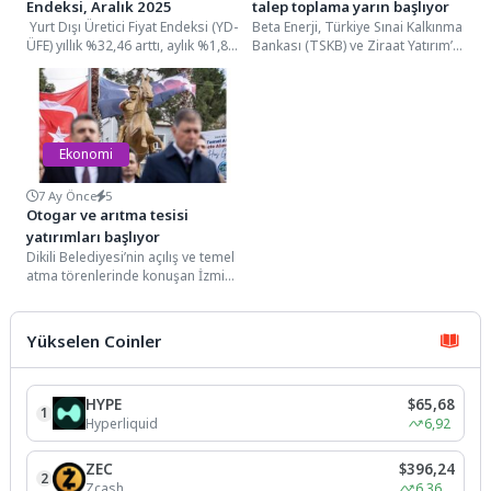
Endeksi, Aralık 2025
talep toplama yarın başlıyor
Yurt Dışı Üretici Fiyat Endeksi (YD-
Beta Enerji, Türkiye Sınai Kalkınma
ÜFE) yıllık %32,46 arttı, aylık %1,88
Bankası (TSKB) ve Ziraat Yatırım’ın
arttıYD-ÜFE 2025 yılı Aralık...
liderliğinde, Yatırım Finansman
Menkul Değerler’in (YF)...
Ekonomi
7 Ay Önce
5
Otogar ve arıtma tesisi
yatırımları başlıyor
Dikili Belediyesi’nin açılış ve temel
atma törenlerinde konuşan İzmir
Büyükşehir Belediye Başkanı Dr.
Cemil Tugay;...
Yükselen Coinler
HYPE
$65,68
1
Hyperliquid
6,92
ZEC
$396,24
2
Zcash
6,36