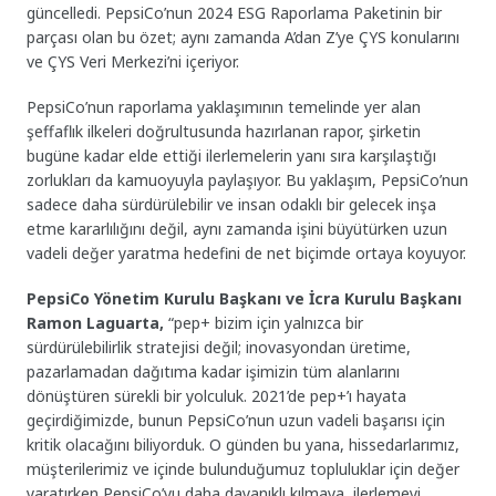
güncelledi. PepsiCo’nun 2024 ESG Raporlama Paketinin bir
parçası olan bu özet; aynı zamanda A’dan Z’ye ÇYS konularını
ve ÇYS Veri Merkezi’ni içeriyor.
PepsiCo’nun raporlama yaklaşımının temelinde yer alan
şeffaflık ilkeleri doğrultusunda hazırlanan rapor, şirketin
bugüne kadar elde ettiği ilerlemelerin yanı sıra karşılaştığı
zorlukları da kamuoyuyla paylaşıyor. Bu yaklaşım, PepsiCo’nun
sadece daha sürdürülebilir ve insan odaklı bir gelecek inşa
etme kararlılığını değil, aynı zamanda işini büyütürken uzun
vadeli değer yaratma hedefini de net biçimde ortaya koyuyor.
PepsiCo Yönetim Kurulu Başkanı ve İcra Kurulu Başkanı
Ramon Laguarta,
“pep+ bizim için yalnızca bir
sürdürülebilirlik stratejisi değil; inovasyondan üretime,
pazarlamadan dağıtıma kadar işimizin tüm alanlarını
dönüştüren sürekli bir yolculuk. 2021’de pep+’ı hayata
geçirdiğimizde, bunun PepsiCo’nun uzun vadeli başarısı için
kritik olacağını biliyorduk. O günden bu yana, hissedarlarımız,
müşterilerimiz ve içinde bulunduğumuz topluluklar için değer
yaratırken PepsiCo’yu daha dayanıklı kılmaya, ilerlemeyi