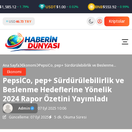
Skip
585.12
USDT
$1.00
BNB
$553.92
1.79%
0.02%
0.99%
to
content
Kriptolar
USD
46.73 TRY
Ana Sayfa
Ekonomi
PepsiCo, pep+ Sürdürülebilirlik ve Beslenme
Hedeflerine Yönelik 2024 Rapor Özetini Yayımladı
Ekonomi
PepsiCo, pep+ Sürdürülebilirlik ve
Beslenme Hedeflerine Yönelik
2024 Rapor Özetini Yayımladı
Admin
07 Eyl 2025 10:06
Güncelleme: 07 Eyl 2025
5 dk. Okuma Süresi