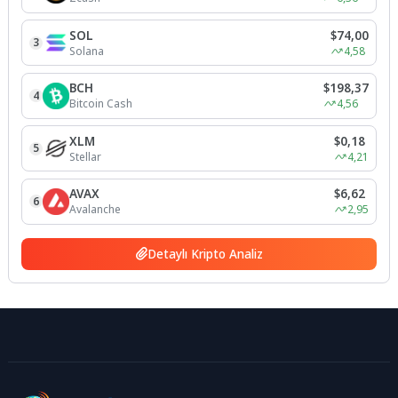
SOL
$74,00
3
Solana
4,58
BCH
$198,37
4
Bitcoin Cash
4,56
XLM
$0,18
5
Stellar
4,21
AVAX
$6,62
6
Avalanche
2,95
Detaylı Kripto Analiz