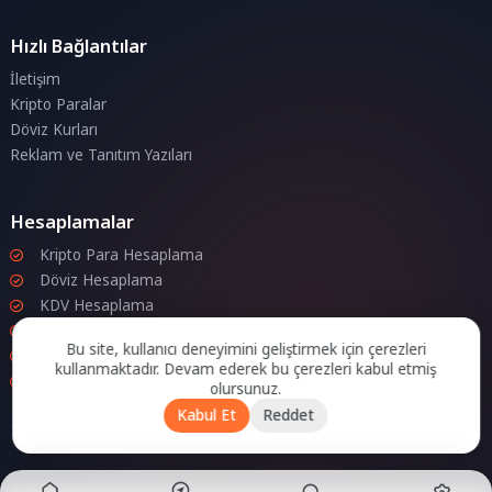
Hızlı Bağlantılar
İletişim
Kripto Paralar
Döviz Kurları
Reklam ve Tanıtım Yazıları
Hesaplamalar
Kripto Para Hesaplama
Döviz Hesaplama
KDV Hesaplama
İndirim Hesaplama
Bu site, kullanıcı deneyimini geliştirmek için çerezleri
Zam Hesaplama
kullanmaktadır. Devam ederek bu çerezleri kabul etmiş
Bileşik Hesaplama
olursunuz.
Kabul Et
Reddet