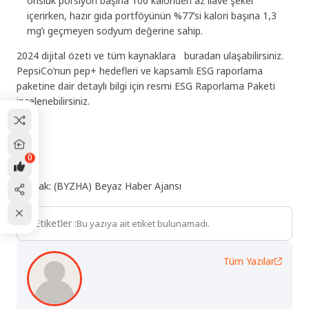
onsluk porsiyon başına 100 kaloriden az ilave şeker
içerirken, hazır gıda portföyünün %77’si kalori başına 1,3
mg’ı geçmeyen sodyum değerine sahip.
2024 dijital özeti ve tüm kaynaklara buradan ulaşabilirsiniz.
PepsiCo’nun pep+ hedefleri ve kapsamlı ESG raporlama
paketine dair detaylı bilgi için resmi ESG Raporlama Paketi
incelenebilirsiniz.
0
Kaynak: (BYZHA) Beyaz Haber Ajansı
Etiketler :
Bu yazıya ait etiket bulunamadı.
Tüm Yazılar