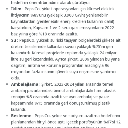
hedefinin önemli bir adımı olarak görülüyor.
İklim
: PepsiCo, şirket operasyonları için küresel elektrik
ihtiyacının %89’unu (yaklaşık 3.900 GWh) yenilenebilir
kaynaklardan (yenilenebilir enerji kredileri kullanımı dahil)
karşılarken, Kapsam 1 ve 2 sera gazı emisyonlarını 2022
baz yılına göre %18 oranında azalttı.
Su
: PepsiCo, yüksek su riski taşıyan bölgelerdeki şirkete ait
üretim tesislerinde kullanılan suyun yaklaşık %75’ini geri
kazandırdı. Küresel projelerle toplamda yaklaşık 24 milyar
litre su geri kazandırıldı. Ayrıca şirket, 2006 yılından bu yana
dağıtım, arıtma ve koruma programları aracılığıyla 96
milyondan fazla insanın güvenli suya erişmesine yardımcı
oldu.
Ambalajlama
: Şirket, 2023-2024 yılları arasında temel
ambalaj pazarlarındaki birincil ambalajlardaki ham plastik
tonajını %5 oranında azalttı ve aynı ambalaj ve pazar
kapsamında %15 oranında geri dönüştürülmüş plastik
kullandı.
Beslenme
: PepsiCo, şeker ve sodyum azaltma hedeflerini
planlanandan bir yıl önce aştı; içecek portföyünün %67’si 12