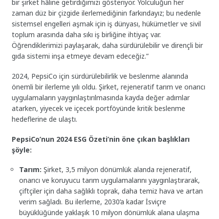
bir şirket hâline getirdiğimizi gösteriyor. Yolculuğun her
zaman düz bir çizgide ilerlemediğinin farkındayız; bu nedenle
sistemsel engelleri aşmak için iş dünyası, hükümetler ve sivil
toplum arasında daha sıkı iş birliğine ihtiyaç var.
Öğrendiklerimizi paylaşarak, daha sürdürülebilir ve dirençli bir
gıda sistemi inşa etmeye devam edeceğiz.”
2024, PepsiCo için sürdürülebilirlik ve beslenme alanında
önemli bir ilerleme yılı oldu. Şirket, rejeneratif tarım ve onarıcı
uygulamaların yaygınlaştırılmasında kayda değer adımlar
atarken, yiyecek ve içecek portföyünde kritik beslenme
hedeflerine de ulaştı.
PepsiCo’nun 2024 ESG Özeti’nin öne çıkan başlıkları
şöyle:
Tarım:
Şirket, 3,5 milyon dönümlük alanda rejeneratif,
onarıcı ve koruyucu tarım uygulamalarını yaygınlaştırarak,
çiftçiler için daha sağlıklı toprak, daha temiz hava ve artan
verim sağladı. Bu ilerleme, 2030’a kadar İsviçre
büyüklüğünde yaklaşık 10 milyon dönümlük alana ulaşma