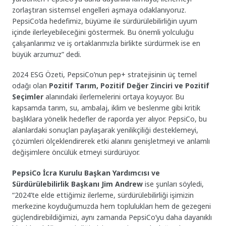
zorlaştıran sistemsel engelleri aşmaya odaklanıyoruz.
PepsiCo’da hedefimiz, büyüme ile sürdürülebilirliğin uyum
içinde ilerleyebileceğini göstermek. Bu önemli yolculuğu
çalışanlarımız ve iş ortaklarımızla birlikte sürdürmek ise en
büyük arzumuz” dedi.
2024 ESG Özeti, PepsiCo’nun pep+ stratejisinin üç temel
odağı olan
Pozitif Tarım, Pozitif Değer Zinciri ve Pozitif
Seçimler
alanındaki ilerlemelerini ortaya koyuyor. Bu
kapsamda tarım, su, ambalaj, iklim ve beslenme gibi kritik
başlıklara yönelik hedefler de raporda yer alıyor. PepsiCo, bu
alanlardaki sonuçları paylaşarak yenilikçiliği desteklemeyi,
çözümleri ölçeklendirerek etki alanını genişletmeyi ve anlamlı
değişimlere öncülük etmeyi sürdürüyor.
PepsiCo İcra Kurulu Başkan Yardımcısı ve
Sürdürülebilirlik Başkanı Jim Andrew
ise şunları söyledi,
“2024’te elde ettiğimiz ilerleme, sürdürülebilirliği işimizin
merkezine koyduğumuzda hem toplulukları hem de gezegeni
güçlendirebildiğimizi, aynı zamanda PepsiCo’yu daha dayanıklı