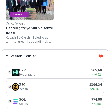
Ekonomi
9 Ay Önce
7
Gebzeli çiftçiye 500 bin sebze
fidesi
Kocaeli Büyükşehir Belediyesi,
tarımsal üretimi güçlendirmek ve
çiftçilerin maliyetlerini azaltmak
amacıyla sürdürdüğü
desteklerine bir yenisini...
Yükselen Coinler
HYPE
$65,68
1
Hyperliquid
6,92
ZEC
$396,24
2
Zcash
6,36
SOL
$74,00
3
Solana
4,58