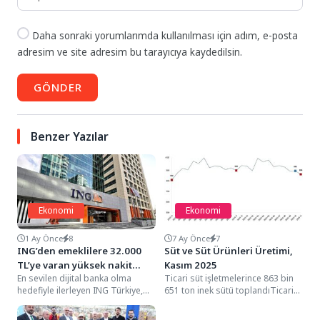
Daha sonraki yorumlarımda kullanılması için adım, e-posta
adresim ve site adresim bu tarayıcıya kaydedilsin.
GÖNDER
Benzer Yazılar
Ekonomi
Ekonomi
1 Ay Önce
8
7 Ay Önce
7
ING’den emeklilere 32.000
Süt ve Süt Ürünleri Üretimi,
TL’ye varan yüksek nakit
Kasım 2025
En sevilen dijital banka olma
Ticari süt işletmelerince 863 bin
promosyon fırsatı
hedefiyle ilerleyen ING Türkiye,
651 ton inek sütü toplandıTicari
emeklilere sunduğu promosyon
süt işletmeleri tarafından
tutarını artırdı. Emekli...
toplanan inek...