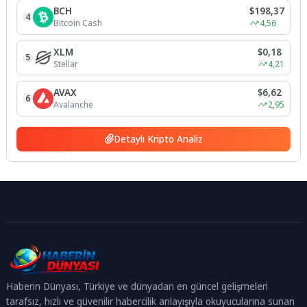
BCH
$198,37
4
Bitcoin Cash
4,56
XLM
$0,18
5
Stellar
4,21
AVAX
$6,62
6
Avalanche
2,95
Detaylı Kripto Analiz
Haberin Dünyası, Türkiye ve dünyadan en güncel gelişmeleri
tarafsız, hızlı ve güvenilir habercilik anlayışıyla okuyucularına sunan