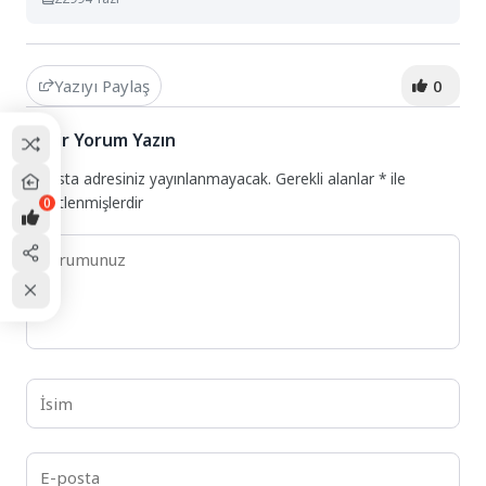
Yazıyı Paylaş
0
Bir Yorum Yazın
E-posta adresiniz yayınlanmayacak.
Gerekli alanlar
*
ile
işaretlenmişlerdir
0