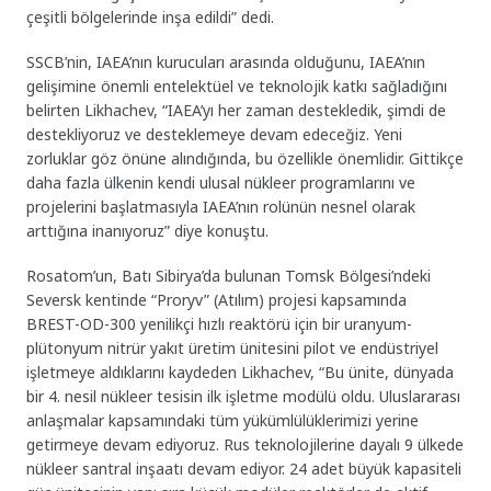
çeşitli bölgelerinde inşa edildi” dedi.
SSCB’nin, IAEA’nın kurucuları arasında olduğunu, IAEA’nın
gelişimine önemli entelektüel ve teknolojik katkı sağladığını
belirten Likhachev, “IAEA’yı her zaman destekledik, şimdi de
destekliyoruz ve desteklemeye devam edeceğiz. Yeni
zorluklar göz önüne alındığında, bu özellikle önemlidir. Gittikçe
daha fazla ülkenin kendi ulusal nükleer programlarını ve
projelerini başlatmasıyla IAEA’nın rolünün nesnel olarak
arttığına inanıyoruz” diye konuştu.
Rosatom’un, Batı Sibirya’da bulunan Tomsk Bölgesi’ndeki
Seversk kentinde “Proryv” (Atılım) projesi kapsamında
BREST-OD-300 yenilikçi hızlı reaktörü için bir uranyum-
plütonyum nitrür yakıt üretim ünitesini pilot ve endüstriyel
işletmeye aldıklarını kaydeden Likhachev, “Bu ünite, dünyada
bir 4. nesil nükleer tesisin ilk işletme modülü oldu. Uluslararası
anlaşmalar kapsamındaki tüm yükümlülüklerimizi yerine
getirmeye devam ediyoruz. Rus teknolojilerine dayalı 9 ülkede
nükleer santral inşaatı devam ediyor. 24 adet büyük kapasiteli