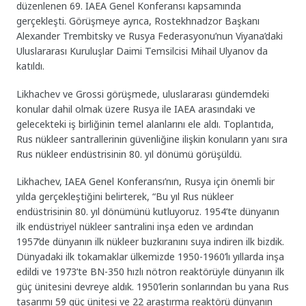
düzenlenen 69. IAEA Genel Konferansı kapsamında
gerçekleşti. Görüşmeye ayrıca, Rostekhnadzor Başkanı
Alexander Trembitsky ve Rusya Federasyonu’nun Viyana’daki
Uluslararası Kuruluşlar Daimi Temsilcisi Mihail Ulyanov da
katıldı.
Likhachev ve Grossi görüşmede, uluslararası gündemdeki
konular dahil olmak üzere Rusya ile IAEA arasındaki ve
gelecekteki iş birliğinin temel alanlarını ele aldı. Toplantıda,
Rus nükleer santrallerinin güvenliğine ilişkin konuların yanı sıra
Rus nükleer endüstrisinin 80. yıl dönümü görüşüldü.
Likhachev, IAEA Genel Konferansı’nın, Rusya için önemli bir
yılda gerçekleştiğini belirterek, “Bu yıl Rus nükleer
endüstrisinin 80. yıl dönümünü kutluyoruz. 1954’te dünyanın
ilk endüstriyel nükleer santralini inşa eden ve ardından
1957’de dünyanın ilk nükleer buzkıranını suya indiren ilk bizdik.
Dünyadaki ilk tokamaklar ülkemizde 1950-1960’lı yıllarda inşa
edildi ve 1973’te BN-350 hızlı nötron reaktörüyle dünyanın ilk
güç ünitesini devreye aldık. 1950’lerin sonlarından bu yana Rus
tasarımı 59 güç ünitesi ve 22 araştırma reaktörü dünyanın