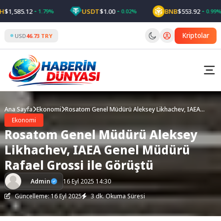
Skip
,585.12
USDT
$1.00
BNB
$553.92
1.79%
0.02%
0.99%
to
content
Kriptolar
USD
46.73 TRY
Ana Sayfa
Ekonomi
Rosatom Genel Müdürü Aleksey Likhachev, IAEA
Genel Müdürü Rafael Grossi ile Görüştü
Ekonomi
Rosatom Genel Müdürü Aleksey
Likhachev, IAEA Genel Müdürü
Rafael Grossi ile Görüştü
Admin
16 Eyl 2025 14:30
Güncelleme: 16 Eyl 2025
3 dk. Okuma Süresi