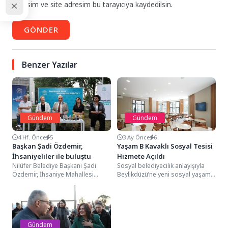
adresim ve site adresim bu tarayıcıya kaydedilsin.
GÖNDER
Benzer Yazılar
Gündem
Gündem
4 Hf. Önce
5
3 Ay Önce
6
Başkan Şadi Özdemir,
Yaşam B Kavaklı Sosyal Tesisi
İhsaniyeliler ile buluştu
Hizmete Açıldı
Nilüfer Belediye Başkanı Şadi
Sosyal belediyecilik anlayışıyla
Özdemir, İhsaniye Mahallesi
Beylikdüzü’ne yeni sosyal yaşam
sakinleri ile bir araya geldi.
alanları kazandırmayı sürdüren
Vatandaşların sorunlarını,
Beylikdüzü Belediyesi, Yaşam B
şikayetlerini...
Kavaklı...
Gündem