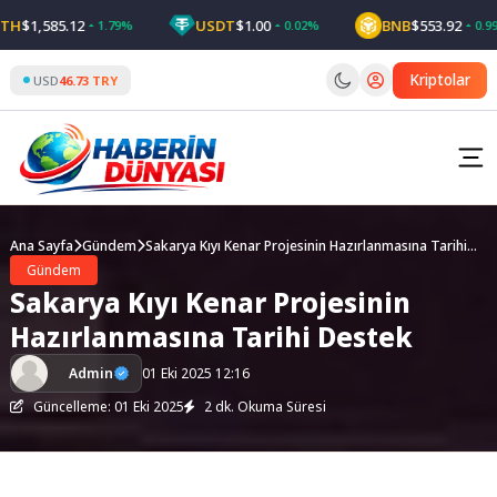
Skip
H
$1,585.12
USDT
$1.00
BNB
$553.92
1.79%
0.02%
0.99%
to
content
Kriptolar
USD
46.73 TRY
Ana Sayfa
Gündem
Sakarya Kıyı Kenar Projesinin Hazırlanmasına Tarihi
Destek
Gündem
Sakarya Kıyı Kenar Projesinin
Hazırlanmasına Tarihi Destek
Admin
01 Eki 2025 12:16
Güncelleme: 01 Eki 2025
2 dk. Okuma Süresi