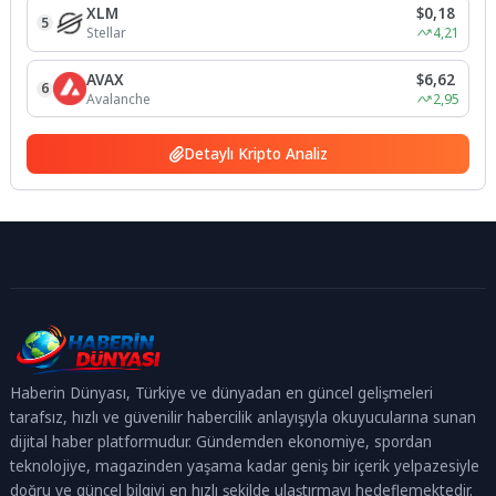
XLM
$0,18
5
Stellar
4,21
AVAX
$6,62
6
Avalanche
2,95
Detaylı Kripto Analiz
Haberin Dünyası, Türkiye ve dünyadan en güncel gelişmeleri
tarafsız, hızlı ve güvenilir habercilik anlayışıyla okuyucularına sunan
dijital haber platformudur. Gündemden ekonomiye, spordan
teknolojiye, magazinden yaşama kadar geniş bir içerik yelpazesiyle
doğru ve güncel bilgiyi en hızlı şekilde ulaştırmayı hedeflemektedir.