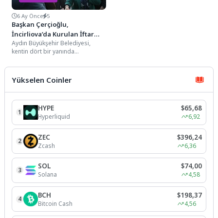
6 Ay Önce
5
Başkan Çerçioğlu,
İncirliova’da Kurulan İftar
Aydın Büyükşehir Belediyesi,
Sofrasında Vatandaşlarla Bir
kentin dört bir yanında
Araya Geldi
düzenlediği iftar programlarına
devam ediyor. Aydınlılar, her yıl...
Yükselen Coinler
HYPE
$65,68
1
Hyperliquid
6,92
ZEC
$396,24
2
Zcash
6,36
SOL
$74,00
3
Solana
4,58
BCH
$198,37
4
Bitcoin Cash
4,56