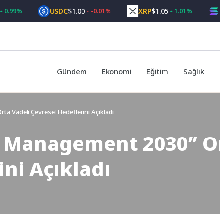
USDC
$1.00
XRP
$1.05
SOL
$
%
-0.01%
1.01%
Gündem
Ekonomi
Eğitim
Sağlık
a Vadeli Çevresel Hedeflerini Açıkladı
 Management 2030” Or
ini Açıkladı