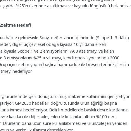
ş yılda %25’in üzerinde azaltılması ve kaynak döngüsünü hızlandıra
 Azaltma Hedefi
sorun hâline gelmesiyle Sony, değer zinciri genelinde (Scope 1–3 dâhil)
 hedef, diğer üç çevresel odağa kıyasla 10 yıl daha erken
 kıyasla Scope 1 ve 2 emisyonlarını %60 azaltmayı ve kalan
e 3 emisyonlarını %25 azaltmayı, kendi operasyonlarında 2030
 Grup için üretim yapan başlıca hammadde ile bileşen tedarikçilerinin
tmeyi hedefliyor.
y, ürünlerinde geri dönüştürülmüş malzeme kullanımını genişletiyor
ileştiriyor. GM2030 hedefleri doğrultusunda ürün ağırlığı başına
tına inmesi hedefleniyor. Belirli modellerde baskılı devre kartlarının
vre kartları ile diğer bileşenlerde kullanılan altının %100 geri
rünlerin daha uzun süre kullanılabilmesi ve ürün/bileşen yeniden
ygun ve verimli kullanımı destekleniyor.