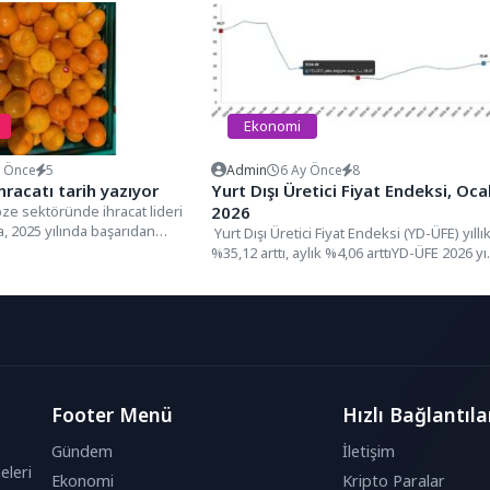
Ekonomi
y Önce
5
Admin
6 Ay Önce
8
hracatı tarih yazıyor
Yurt Dışı Üretici Fiyat Endeksi, Oca
ze sektöründe ihracat lideri
2026
, 2025 yılında başarıdan
Yurt Dışı Üretici Fiyat Endeksi (YD-ÜFE) yıllı
or. Ekim ayında...
%35,12 arttı, aylık %4,06 arttıYD-ÜFE 2026 yıl
Ocak...
Footer Menü
Hızlı Bağlantıla
Gündem
İletişim
eleri
Ekonomi
Kripto Paralar