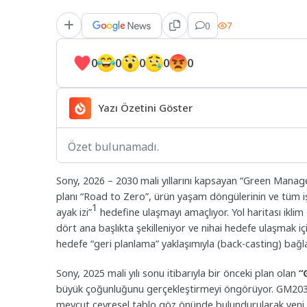
0
7
0
0
0
0
0
Yazı Özetini Göster
Özet bulunamadı.
Sony, 2026 – 2030 mali yıllarını kapsayan “Green Manag
planı “Road to Zero”, ürün yaşam döngülerinin ve tüm iş 
1
ayak izi”
hedefine ulaşmayı amaçlıyor. Yol haritası iklim 
dört ana başlıkta şekilleniyor ve nihai hedefe ulaşmak içi
hedefe “geri planlama” yaklaşımıyla (back-casting) bağla
Sony, 2025 mali yılı sonu itibarıyla bir önceki plan olan
“
büyük çoğunluğunu gerçekleştirmeyi öngörüyor. GM2030
mevcut çevresel tablo göz önünde bulundurularak yeni 