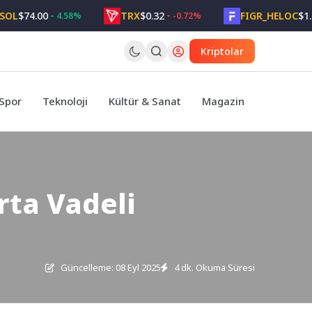
74.00
TRX
$0.32
FIGR_HELOC
$1.05
4.58%
-0.72%
2
Kriptolar
Spor
Teknoloji
Kültür & Sanat
Magazin
ta Vadeli
Güncelleme: 08 Eyl 2025
4 dk. Okuma Süresi