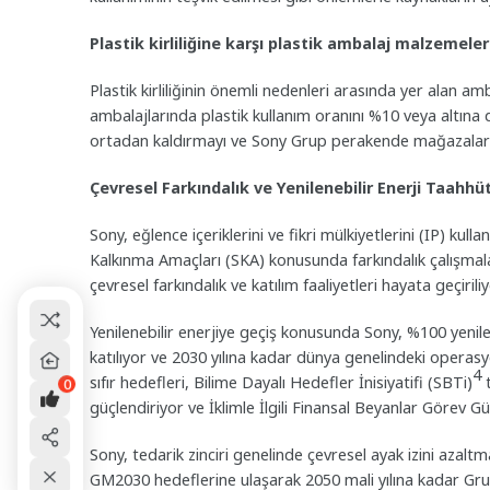
Plastik kirliliğine karşı plastik ambalaj malzemele
Plastik kirliliğinin önemli nedenleri arasında yer alan a
ambalajlarında plastik kullanım oranını %10 veya altına
ortadan kaldırmayı ve Sony Grup perakende mağazaların
Çevresel Farkındalık ve Yenilenebilir Enerji Taahhüt
Sony, eğlence içeriklerini ve fikri mülkiyetlerini (IP) kulla
Kalkınma Amaçları (SKA) konusunda farkındalık çalışma
çevresel farkındalık ve katılım faaliyetleri hayata geçiriliy
Yenilenebilir enerjiye geçiş konusunda Sony, %100 yenile
katılıyor ve 2030 yılına kadar dünya genelindeki operasy
4
sıfır hedefleri, Bilime Dayalı Hedefler İnisiyatifi (SBTi)
t
0
güçlendiriyor ve İklimle İlgili Finansal Beyanlar Görev 
Sony, tedarik zinciri genelinde çevresel ayak izini azal
GM2030 hedeflerine ulaşarak 2050 mali yılına kadar Grup