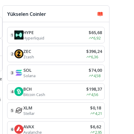
Yükselen Coinler
HYPE
$65,68
1
Hyperliquid
6,92
ZEC
$396,24
2
Zcash
6,36
SOL
$74,00
3
Solana
4,58
re
BCH
$198,37
4
e
Bitcoin Cash
4,56
i
XLM
$0,18
5
Stellar
4,21
AVAX
$6,62
6
Avalanche
2,95