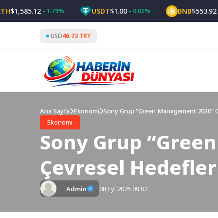
Skip
,585.12
USDT
$1.00
BNB
$553.92
1.79%
0.02%
0.99
to
content
USD
46.73 TRY
Ana Sayfa
Ekonomi
Sony Grup “Green Management 2030” Ort
Ekonomi
Sony Grup “Green
Çevresel Hedefler
Admin
08 Eyl 2025 09:02