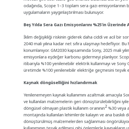
odağında, Scope 1–3 toplam sera gazı emisyonlarının be
uygulamaların yaygınlaştırılması bulunuyor.
Beş Yılda Sera Gazı Emisyonlarını %25’in Üzerinde
İklim değişikliği riskinin giderek daha ciddi ve acil bir 
2040 mali yılına kadar net sıfıra ulaşmayı hedefliyor. Bu
konumlanıyor. GM2030 kapsamında Sony, 2025 mali yılına
emisyonlara eşdeğer karbonu gidermeyi planlıyor. Scop
itibarıyla %100 yenilenebilir elektrik kullanmayı ve Sony
üretimde %100 yenilenebilir elektriğe geçmesini teşvik e
Kaynak döngüselliğini hızlandırmak
Yenilenemeyen kaynak kullanımını azaltmak amacıyla Son
ve kullanılan malzemelerin geri dönüştürülebilirliğini iy
2
döngüsel olmayan plastik kullanım oranının
%30 veya al
montajında kullanılan lehimlerde kalayın ve ana baskılı de
dönüştürülmüş malzemelerden sağlanması öngörülüyor. Ü
kullanımının teşvik edilmesi gibi önlemlerle kaynakların u