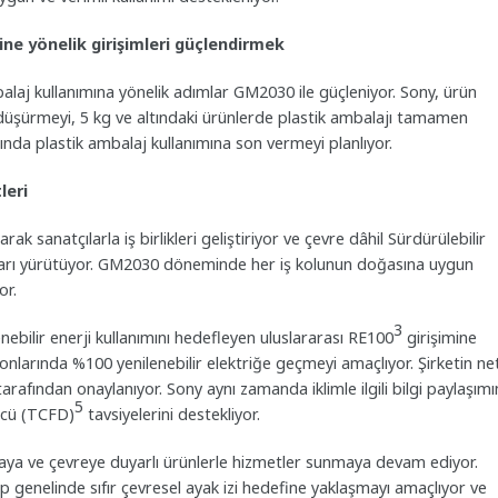
rine yönelik girişimleri güçlendirmek
mbalaj kullanımına yönelik adımlar GM2030 ile güçleniyor. Sony, ürün
 düşürmeyi, 5 kg ve altındaki ürünlerde plastik ambalajı tamamen
da plastik ambalaj kullanımına son vermeyi planlıyor.
leri
narak sanatçılarla iş birlikleri geliştiriyor ve çevre dâhil Sürdürülebilir
ları yürütüyor. GM2030 döneminde her iş kolunun doğasına uygun
or.
3
nebilir enerji kullanımını hedefleyen uluslararası RE100
girişimine
onlarında %100 yenilenebilir elektriğe geçmeyi amaçlıyor. Şirketin ne
arafından onaylanıyor. Sony aynı zamanda iklimle ilgili bilgi paylaşımı
5
Gücü (TCFD)
tavsiyelerini destekliyor.
tmaya ve çevreye duyarlı ürünlerle hizmetler sunmaya devam ediyor.
 genelinde sıfır çevresel ayak izi hedefine yaklaşmayı amaçlıyor ve