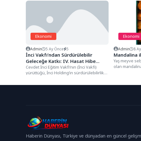
Ekonomi
Ekonomi
Admin
5 Ay Önce
5
Admin
8 A
İnci Vakfı’ndan Sürdürülebilir
Mandalina i
Geleceğe Katkı: IV. Hasat Hibe
Yaş meyve seb
olan mandalina
Programı Başvuruları Devam Ediyor
Cevdet İnci Eğitim Vakfı’nın (İnci Vakfı)
başarıya koşuy
yürüttüğü, İnci Holding’in sürdürülebilirlik
stratejisi kapsamında desteklediği Hasat
Hibe...
Haberin Dünyası, Türkiye ve dünyadan en güncel gelişm