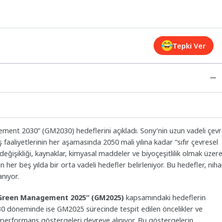
Tepki Ver
ement 2030” (GM2030) hedeflerini açıkladı. Sony’nin uzun vadeli çev
faaliyetlerinin her aşamasında 2050 mali yılına kadar “sıfır çevresel
değişikliği, kaynaklar, kimyasal maddeler ve biyoçeşitlilik olmak üzer
n her beş yılda bir orta vadeli hedefler belirleniyor. Bu hedefler, niha
nıyor.
Green Management 2025” (GM2025)
kapsamındaki hedeflerin
 döneminde ise GM2025 sürecinde tespit edilen öncelikler ve
performans göstergeleri devreye alınıyor. Bu göstergelerin