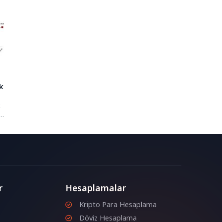
k
k
ı
r
Hesaplamalar
Kripto Para Hesaplama
Döviz Hesaplama