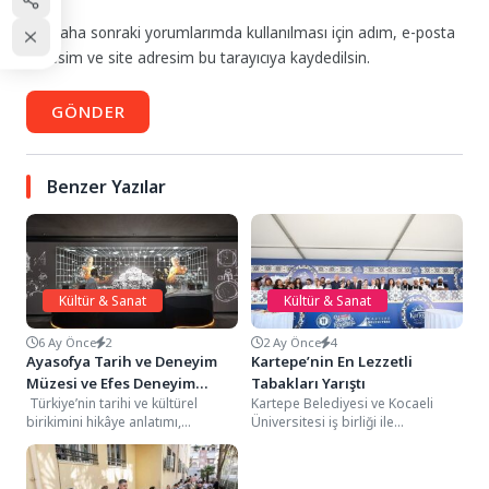
Daha sonraki yorumlarımda kullanılması için adım, e-posta
adresim ve site adresim bu tarayıcıya kaydedilsin.
GÖNDER
Benzer Yazılar
Kültür & Sanat
Kültür & Sanat
6 Ay Önce
2
2 Ay Önce
4
Ayasofya Tarih ve Deneyim
Kartepe’nin En Lezzetli
Müzesi ve Efes Deneyim
Tabakları Yarıştı
Türkiye’nin tarihi ve kültürel
Kartepe Belediyesi ve Kocaeli
Müzesi’nde Öğrencilere %50
birikimini hikâye anlatımı,
Üniversitesi iş birliği ile
İndirim
deneyim ve teknoloji ekseninde
düzenlenen Kartepe Gastronomi
aktaran DEM Müzecilik, Efes...
Festivali kapsamında yapılan
yemek...