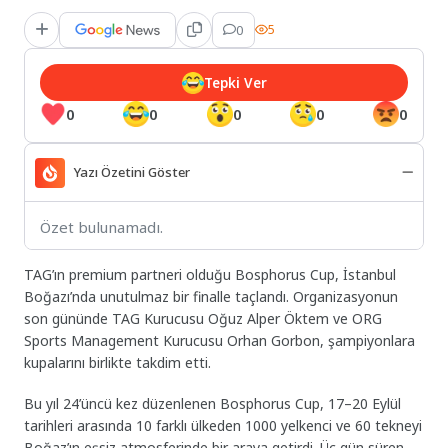
0
5
Tepki Ver
0
0
0
0
0
Yazı Özetini Göster
Özet bulunamadı.
TAG’ın premium partneri olduğu Bosphorus Cup, İstanbul
Boğazı’nda unutulmaz bir finalle taçlandı. Organizasyonun
son gününde TAG Kurucusu Oğuz Alper Öktem ve ORG
Sports Management Kurucusu Orhan Gorbon, şampiyonlara
kupalarını birlikte takdim etti.
Bu yıl 24’üncü kez düzenlenen Bosphorus Cup, 17–20 Eylül
tarihleri arasında 10 farklı ülkeden 1000 yelkenci ve 60 tekneyi
Boğaz’ın eşsiz atmosferinde bir araya getirdi. Üç gün süren