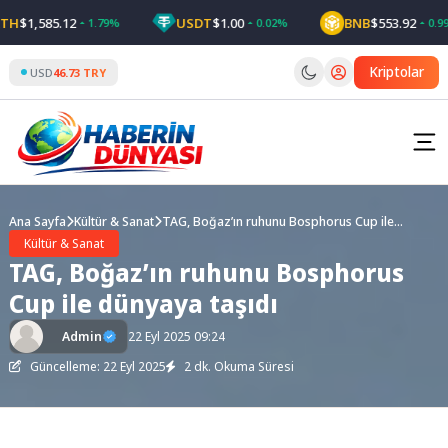
Skip
$1,585.12
USDT
$1.00
BNB
$553.92
1.79%
0.02%
0.99%
to
content
Kriptolar
USD
46.73 TRY
Ana Sayfa
Kültür & Sanat
TAG, Boğaz’ın ruhunu Bosphorus Cup ile
dünyaya taşıdı
Kültür & Sanat
TAG, Boğaz’ın ruhunu Bosphorus
Cup ile dünyaya taşıdı
Admin
22 Eyl 2025 09:24
Güncelleme: 22 Eyl 2025
2 dk. Okuma Süresi