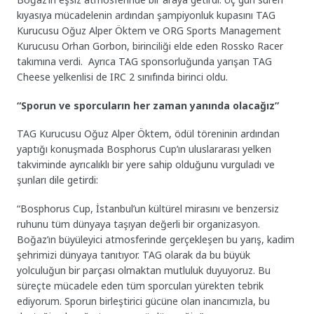
kıyasıya mücadelenin ardından şampiyonluk kupasını TAG
Kurucusu Oğuz Alper Öktem ve ORG Sports Management
Kurucusu Orhan Gorbon, birinciliği elde eden Rossko Racer
takımına verdi. Ayrıca TAG sponsorluğunda yarışan TAG
Cheese yelkenlisi de IRC 2 sınıfında birinci oldu.
“Sporun ve sporcuların her zaman yanında olacağız”
TAG Kurucusu Oğuz Alper Öktem, ödül töreninin ardından
yaptığı konuşmada Bosphorus Cup’ın uluslararası yelken
takviminde ayrıcalıklı bir yere sahip olduğunu vurguladı ve
şunları dile getirdi:
“Bosphorus Cup, İstanbul’un kültürel mirasını ve benzersiz
ruhunu tüm dünyaya taşıyan değerli bir organizasyon.
Boğaz’ın büyüleyici atmosferinde gerçekleşen bu yarış, kadim
şehrimizi dünyaya tanıtıyor. TAG olarak da bu büyük
yolculuğun bir parçası olmaktan mutluluk duyuyoruz. Bu
süreçte mücadele eden tüm sporcuları yürekten tebrik
ediyorum. Sporun birleştirici gücüne olan inancımızla, bu