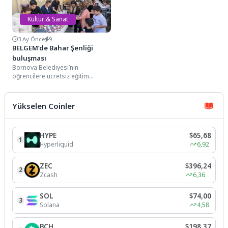
Kültür & Sanat
3 Ay Önce
9
BELGEM’de Bahar Şenliği
buluşması
Bornova Belediyesi’nin
öğrencilere ücretsiz eğitim
desteği sunduğu Bornova
Belediyesi Gençlik Eğitim
Merkezi’nde (BELGEM)
Yükselen Coinler
düzenlenen Bahar...
HYPE
$65,68
1
Hyperliquid
6,92
ZEC
$396,24
2
Zcash
6,36
SOL
$74,00
3
Solana
4,58
BCH
$198,37