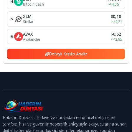
4
Bitcoin Cash
4,56
XLM
$0,18
5
Stellar
4,21
AVAX
$6,62
6
Avalanche
2,95
Detaylı Kripto Analiz
Haberin Dünyası, Türkiye ve dünyadan en güncel gelişmeleri
tarafsız, hızlı ve güvenilir habercilik anlayışıyla okuyucularına sunan
dijital haber platformudur. Gündemden ekonomiye, spordan