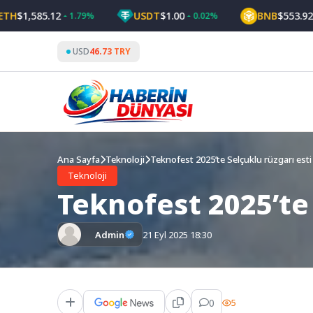
Skip
,585.12
USDT
$1.00
BNB
$553.92
1.79%
0.02%
0.99
to
content
USD
46.73 TRY
Ana Sayfa
Teknoloji
Teknofest 2025’te Selçuklu rüzgarı esti
Teknoloji
Teknofest 2025’te 
Admin
21 Eyl 2025 18:30
0
5