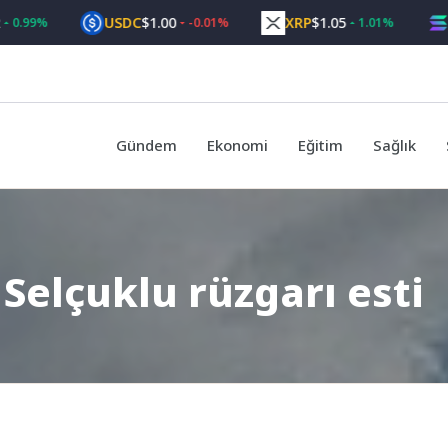
USDC
$1.00
XRP
$1.05
SOL
$
%
-0.01%
1.01%
Gündem
Ekonomi
Eğitim
Sağlık
Selçuklu rüzgarı esti