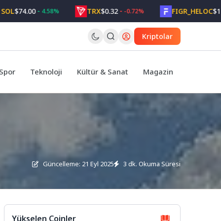
74.00
TRX
$0.32
FIGR_HELOC
$1.05
4.58%
-0.72%
2
Kriptolar
Spor
Teknoloji
Kültür & Sanat
Magazin
Güncelleme: 21 Eyl 2025
3 dk. Okuma Süresi
Yükselen Coinler