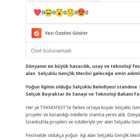
0
0
0
0
0
Yazı Özetini Göster
Özet bulunamadı.
Dünyanın en büyük havacılık, uzay ve teknoloji fes
alan Selçuklu Gençlik Meclisi geleceğe emin adıml
Yoğun ilginin olduğu Selçuklu Belediyesi standın
Selçuk Bayraktar ile Sanayi ve Teknoloji Bakanı Fat
Her yıl TEKNOFEST’te farkını ortaya koyan Selçuklu Gençli
projeler ve kazandığı ödüllerle stantta yerini aldı. Dün
İstanbul’da projeleri ve ödülleriyle yer alan Selçuklu Ge
Festivalde oldukça yoğun ilgi alan Selçuklu Gençlik M