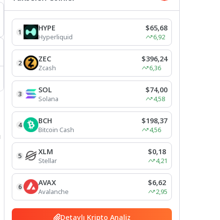
HYPE
$65,68
1
Hyperliquid
6,92
ZEC
$396,24
2
Zcash
6,36
SOL
$74,00
3
Solana
4,58
BCH
$198,37
4
Bitcoin Cash
4,56
ı
XLM
$0,18
5
Stellar
4,21
AVAX
$6,62
6
Avalanche
2,95
Detaylı Kripto Analiz