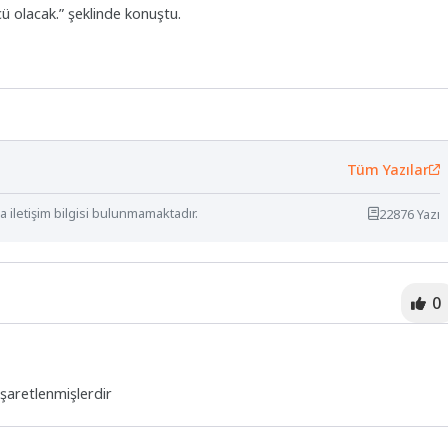
 olacak.” şeklinde konuştu.
Tüm Yazılar
 iletişim bilgisi bulunmamaktadır.
22876 Yazı
0
işaretlenmişlerdir