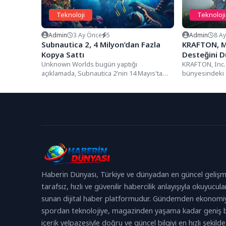
Teknoloji
Teknoloji
Admin
3 Ay Önce
5
Admin
8 A
Subnautica 2, 4 Milyon’dan Fazla
KRAFTON, MI
Kopya Sattı
Desteğini 
Unknown Worlds bugün yaptığı
KRAFTON, Inc.
açıklamada, Subnautica 2'nin 14 Mayıs'ta
bünyesindeki 
Erken Erişim’e çıkışından bu yana dünya
ReLU Games tara
çapında 4...
Haberin Dünyası, Türkiye ve dünyadan en güncel gelişm
tarafsız, hızlı ve güvenilir habercilik anlayışıyla okuyucula
sunan dijital haber platformudur. Gündemden ekonomi
spordan teknolojiye, magazinden yaşama kadar geniş b
içerik yelpazesiyle doğru ve güncel bilgiyi en hızlı şekilde