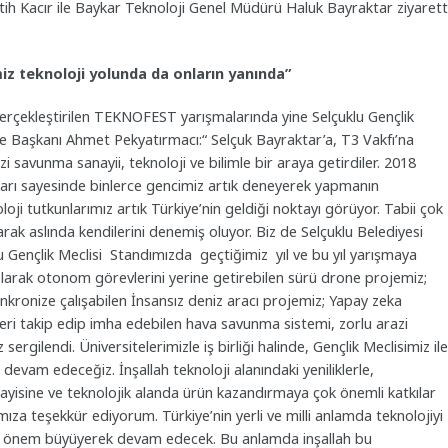
tih Kacır ile Baykar Teknoloji Genel Müdürü Haluk Bayraktar ziyaret
z teknoloji yolunda da onların yanında”
gerçekleştirilen TEKNOFEST yarışmalarında yine Selçuklu Gençlik
ediye Başkanı Ahmet Pekyatırmacı:“ Selçuk Bayraktar’a, T3 Vakfı’na
savunma sanayii, teknoloji ve bilimle bir araya getirdiler. 2018
arı sayesinde binlerce gencimiz artık deneyerek yapmanın
i tutkunlarımız artık Türkiye’nin geldiği noktayı görüyor. Tabii çok
ak aslında kendilerini denemiş oluyor. Biz de Selçuklu Belediyesi
u Gençlik Meclisi Standımızda geçtiğimiz yıl ve bu yıl yarışmaya
olarak otonom görevlerini yerine getirebilen sürü drone projemiz;
kronize çalışabilen İnsansız deniz aracı projemiz; Yapay zeka
eri takip edip imha edebilen hava savunma sistemi, zorlu arazi
sergilendi. Üniversitelerimizle iş birliği halinde, Gençlik Meclisimiz ile
e devam edeceğiz. İnşallah teknoloji alanındaki yeniliklerle,
yisine ve teknolojik alanda ürün kazandırmaya çok önemli katkılar
ıza teşekkür ediyorum. Türkiye’nin yerli ve milli anlamda teknolojiyi
ği önem büyüyerek devam edecek. Bu anlamda inşallah bu