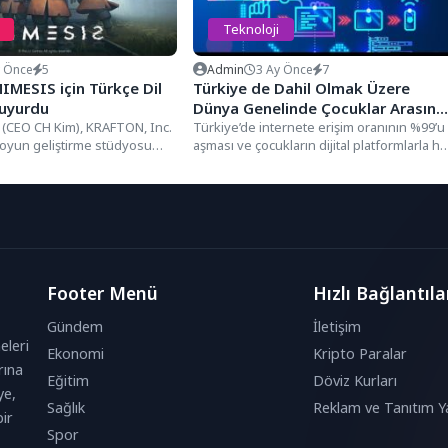
Teknoloji
y Önce
5
Admin
3 Ay Önce
7
MESIS için Türkçe Dil
Türkiye de Dahil Olmak Üzere
Duyurdu
Dünya Genelinde Çocuklar Arasınd
 (CEO CH Kim), KRAFTON, Inc.
Yapay Zeka Merakı Artıyor
Türkiye’de internete erişim oranının %99’u
oyun geliştirme stüdyosu
aşması ve çocukların dijital platformlarla he
fından geliştirilen,...
geçen gün daha erken...
Footer Menü
Hızlı Bağlantıla
Gündem
İletişim
eleri
Ekonomi
Kripto Paralar
rına
Eğitim
Döviz Kurları
ye,
Sağlık
Reklam ve Tanıtım Ya
ir
Spor