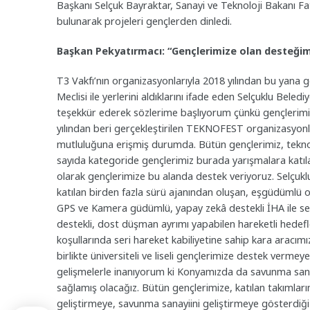
Başkanı Selçuk Bayraktar, Sanayi ve Teknoloji Bakanı Fa
bulunarak projeleri gençlerden dinledi.
Başkan Pekyatırmacı: “Gençlerimize olan desteğimi
T3 Vakfı’nın organizasyonlarıyla 2018 yılından bu yana 
Meclisi ile yerlerini aldıklarını ifade eden Selçuklu Bel
teşekkür ederek sözlerime başlıyorum çünkü gençlerimizi 
yılından beri gerçekleştirilen TEKNOFEST organizasyonl
mutluluğuna erişmiş durumda. Bütün gençlerimiz, teknoloj
sayıda kategoride gençlerimiz burada yarışmalara katılar
olarak gençlerimize bu alanda destek veriyoruz. Selçukl
katılan birden fazla sürü ajanından oluşan, eşgüdümlü 
GPS ve Kamera güdümlü, yapay zekâ destekli İHA ile sen
destekli, dost düşman ayrımı yapabilen hareketli hedefl
koşullarında seri hareket kabiliyetine sahip kara aracımız 
birlikte üniversiteli ve liseli gençlerimize destek vermey
gelişmelerle inanıyorum ki Konyamızda da savunma sana
sağlamış olacağız. Bütün gençlerimize, katılan takımlarım
geliştirmeye, savunma sanayiini geliştirmeye gösterdi