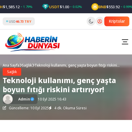
Skip
,585.12
USDT
$1.00
BNB
$553.92
1.79%
0.02%
0.99%
to
content
Kriptolar
USD
46.73 TRY
Ana Sayfa
Sağlık
Teknoloji kullanımı, genç yaşta boyun fıtığı riskini
artırıyor!
Sağlık
Teknoloji kullanımı, genç yaşta
boyun fıtığı riskini artırıyor!
Admin
10 Eyl 2025 16:43
Güncelleme: 10 Eyl 2025
4 dk. Okuma Süresi