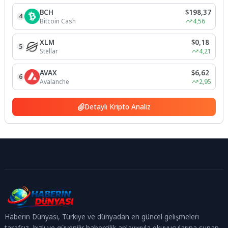
BCH
$198,37
4
Bitcoin Cash
4,56
XLM
$0,18
5
Stellar
4,21
AVAX
$6,62
6
Avalanche
2,95
Detaylı Kripto Analiz
Haberin Dünyası, Türkiye ve dünyadan en güncel gelişmeleri
tarafsız, hızlı ve güvenilir habercilik anlayışıyla okuyucularına sunan