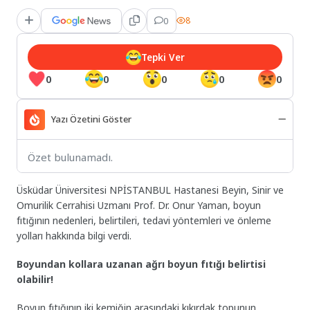
0
8
Tepki Ver
0
0
0
0
0
Yazı Özetini Göster
Özet bulunamadı.
Üsküdar Üniversitesi NPİSTANBUL Hastanesi Beyin, Sinir ve
Omurilik Cerrahisi Uzmanı Prof. Dr. Onur Yaman, boyun
fıtığının nedenleri, belirtileri, tedavi yöntemleri ve önleme
yolları hakkında bilgi verdi.
Boyundan kollara uzanan ağrı boyun fıtığı belirtisi
olabilir!
Boyun fıtığının iki kemiğin arasındaki kıkırdak topunun