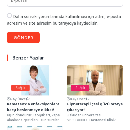
Daha sonraki yorumlarımda kullanılması için adım, e-posta
adresim ve site adresim bu tarayıcıya kaydedilsin.
GÖNDER
Benzer Yazılar
Sağlık
Sağlık
6 Ay Önce
7
8 Ay Önce
7
Ramazan’da enfeksiyonlara
Hipnoterapi içsel gücü ortaya
karşı beslenmeye dikkat!
çıkarıyor!
Kışın dondurucu soğukları, kapalı
Üsküdar Üniversitesi
alanlarda geçirilen uzun süreler
NPİSTANBUL Hastanesi Klinik
ve kalabalık ortamlarda
Psikolog İhsan Öztekin, içsel
enfeksiyonların yüksek bulaş
sessizliğin kökenleri, birey