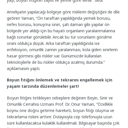
yaşı, boyun fıtığının sayısı ve yerine göre verilir.” dedi.
Ameliyatın yapılacağı bölgeye göre risklerin değiştiğini de dile
getiren Yaman, “Ön taraftan yapıldığında yemek borusu,
nefes borusu, konuşma siniri, şah damarı gibi yapılar ön
bölgede yer aldığı için bu hayati organların yaralanmalarına
bağlı sorunlar görülebilir. Ancak bu tür sorunların görülme
oranı oldukça düşük. Arka taraftan yapıldığında ise
enfeksiyon, omurilik zarının yaralanması, kola giden sinirlerin
hasar görmesi gibi riskler var. Günümüzde kullanılan
teknolojilerle de bu riskler oldukça azalmış durumda.”
açıklamasını yaptı.
Boyun fıtığını önlemek ve tekrarını engellemek için
yaşam tarzında düzenlemeler şart!
Boyun fıtığını tetikleyen sebeplere değinen Beyin, Sinir ve
Omurilik Cerrahisi Uzmanı Prof. Dr. Onur Yaman, “Özellikle
boynu öne doğru getirme hareketi, boyun fıtığı oluşma ve
tekrarlama riskini arttırır. Dolayısıyla cep telefonuyla uzun
süre kullanılacaksa kulaklık kullanılmalı. Bilgisayar başında çok