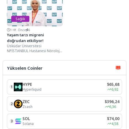
riskine...
üzerindeki etkileri ve...
Sağlık
1 Hf. Önce
6
Yaşam tarzı migreni
doğrudan etkiliyor!
Üsküdar Üniversitesi
NPİSTANBUL Hastanesi Nöroloji
Uzmanı Doç. Dr. Burcu Polat,
yaşam kalitesini ciddi şekilde
etkileyen...
Yükselen Coinler
HYPE
$65,68
1
Hyperliquid
6,92
ZEC
$396,24
2
Zcash
6,36
SOL
$74,00
3
Solana
4,58