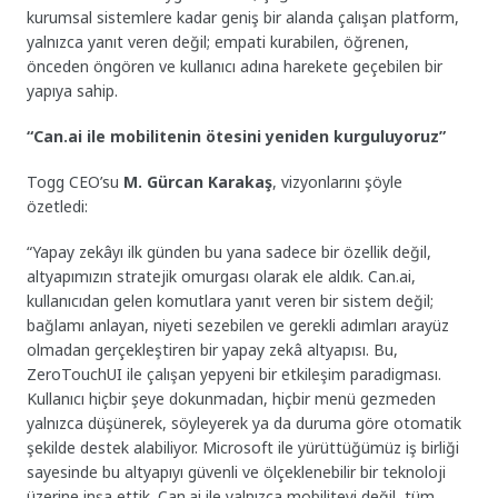
kurumsal sistemlere kadar geniş bir alanda çalışan platform,
yalnızca yanıt veren değil; empati kurabilen, öğrenen,
önceden öngören ve kullanıcı adına harekete geçebilen bir
yapıya sahip.
“Can.ai ile mobilitenin ötesini yeniden kurguluyoruz”
Togg CEO’su
M. Gürcan Karakaş
, vizyonlarını şöyle
özetledi:
“Yapay zekâyı ilk günden bu yana sadece bir özellik değil,
altyapımızın stratejik omurgası olarak ele aldık. Can.ai,
kullanıcıdan gelen komutlara yanıt veren bir sistem değil;
bağlamı anlayan, niyeti sezebilen ve gerekli adımları arayüz
olmadan gerçekleştiren bir yapay zekâ altyapısı. Bu,
ZeroTouchUI ile çalışan yepyeni bir etkileşim paradigması.
Kullanıcı hiçbir şeye dokunmadan, hiçbir menü gezmeden
yalnızca düşünerek, söyleyerek ya da duruma göre otomatik
şekilde destek alabiliyor. Microsoft ile yürüttüğümüz iş birliği
sayesinde bu altyapıyı güvenli ve ölçeklenebilir bir teknoloji
üzerine inşa ettik. Can.ai ile yalnızca mobiliteyi değil, tüm