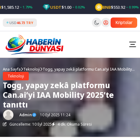
Skip
585.12
USDT
$1.00
BNB
$553.92
1.79%
0.02%
0.99%
to
content
Kriptolar
USD
46.73 TRY
Ana Sayfa
Teknoloji
Togg, yapay zekâ platformu Can.ai’yi IAA Mobility
2025’te tanıttı
Teknoloji
Togg, yapay zekâ platformu
Can.ai’yi IAA Mobility 2025’te
tanıttı
Admin
10 Eyl 2025 11:24
Güncelleme: 10 Eyl 2025
4 dk. Okuma Süresi