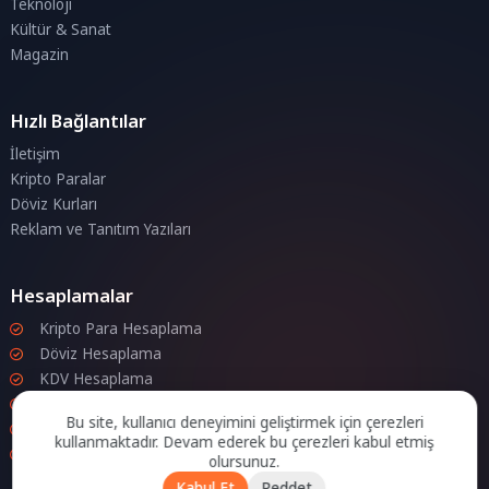
Teknoloji
Kültür & Sanat
Magazin
Hızlı Bağlantılar
İletişim
Kripto Paralar
Döviz Kurları
Reklam ve Tanıtım Yazıları
Hesaplamalar
Kripto Para Hesaplama
Döviz Hesaplama
KDV Hesaplama
İndirim Hesaplama
Bu site, kullanıcı deneyimini geliştirmek için çerezleri
Zam Hesaplama
kullanmaktadır. Devam ederek bu çerezleri kabul etmiş
Bileşik Hesaplama
olursunuz.
Kabul Et
Reddet