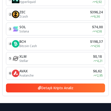
Hyperliquid
6,92
ZEC
$396,24
2
Zcash
6,36
SOL
$74,00
3
Solana
4,58
BCH
$198,37
4
Bitcoin Cash
4,56
XLM
$0,18
5
Stellar
4,21
AVAX
$6,62
6
Avalanche
2,95
Detaylı Kripto Analiz