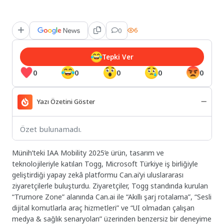
0
6
Tepki Ver
0
0
0
0
0
Yazı Özetini Göster
Özet bulunamadı.
Münih’teki IAA Mobility 2025’e ürün, tasarım ve
teknolojileriyle katılan Togg, Microsoft Türkiye iş birliğiyle
geliştirdiği yapay zekâ platformu Can.ai’yi uluslararası
ziyaretçilerle buluşturdu. Ziyaretçiler, Togg standında kurulan
“Trumore Zone” alanında Can.ai ile “Akıllı şarj rotalama”, “Sesli
dijital komutlarla araç hizmetleri” ve “UI olmadan çalışan
medya & sağlık senaryoları” üzerinden benzersiz bir deneyime