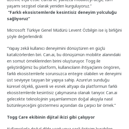
yaşamı sezgisel olarak yeniden kurguluyoruz.”
“Farklı ekosistemlerde kesintisiz deneyim yolculuğu
sağlıyoruz”
Microsoft Türkiye Genel Müdürü Levent Özbilgin ise iş birliğini
şöyle değerlendirdi:
“Yapay zekâ kullanıcı deneyimini dönüştüren en güçlü
katalizörlerden biri. Can.ai, bu dönüşümün mobilite alanındaki
en somut örneklerinden birini oluşturuyor. Togg ile
geliştirdiğimiz bu platform, kullanıcıların ihtiyaçlarını öngören,
farklı ekosistemlerle sorunsuzca entegre olabilen ve deneyimi
üst seviyeye taşıyan bir yapıya sahip. Azure’un sunduğu
küresel ölçekli, güvenli ve esnek altyapı da platformun farklı
ekosistemlerde kesintisiz çalışmasına olanak tanıyor. Can.ai
gelecekte teknolojinin yaşamlarımızın doğal akışıyla nasıl
bütünleşeceğini göstermesi açısından da çarpıcı bir örnek.”
Togg Care ekibinin dijital ikizi gibi çalışıyor
Kullanıcılarla doğal dilde yazılı veya sesli iletişim kurabilen