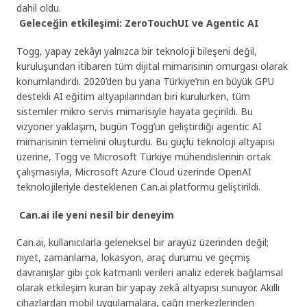
dahil oldu.
Geleceğin etkileşimi: ZeroTouchUI ve Agentic AI
Togg, yapay zekâyı yalnızca bir teknoloji bileşeni değil,
kuruluşundan itibaren tüm dijital mimarisinin omurgası olarak
konumlandırdı. 2020’den bu yana Türkiye’nin en büyük GPU
destekli AI eğitim altyapılarından biri kurulurken, tüm
sistemler mikro servis mimarisiyle hayata geçirildi. Bu
vizyoner yaklaşım, bugün Togg’un geliştirdiği agentic AI
mimarisinin temelini oluşturdu. Bu güçlü teknoloji altyapısı
üzerine, Togg ve Microsoft Türkiye mühendislerinin ortak
çalışmasıyla, Microsoft Azure Cloud üzerinde OpenAI
teknolojileriyle desteklenen Can.ai platformu geliştirildi.
Can.ai ile yeni nesil bir deneyim
Can.ai, kullanıcılarla geleneksel bir arayüz üzerinden değil;
niyet, zamanlama, lokasyon, araç durumu ve geçmiş
davranışlar gibi çok katmanlı verileri analiz ederek bağlamsal
olarak etkileşim kuran bir yapay zekâ altyapısı sunuyor. Akıllı
cihazlardan mobil uygulamalara, çağrı merkezlerinden