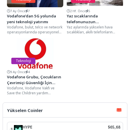
7 Ay Önce
7
2 Hf. Önce
5
Vodafone’dan 5G yolunda
Yaz sıcaklarında
yeni teknoloji yatırımı
telefonunuzun
Vodafone, bulut, telco ve network
Yaz aylarında yükselen hava
performansını korumanın 7
operasyonlarında operasyonel
sıcaklıkları, akıllı telefonların
yolu
mükemmellik hedefiyle geliştirdiği
çalışma koşullarını da doğrudan
yeni nesil Heimdallr platformuyla,
etkiliyor. Özellikle telefonun
5G öncesi...
güneş...
Teknoloji
9 Ay Önce
4
Vodafone Grubu, Çocukların
Çevrimiçi Güvenliği İçin
Vodafone, Vodafone Vakfı ve
Harekete Geçti
Save the Children yardım
kuruluşu, Avrupa'daki politika
yapıcıları çocukların çevrimiçi
ortamda...
Yükselen Coinler
HYPE
$65,68
1