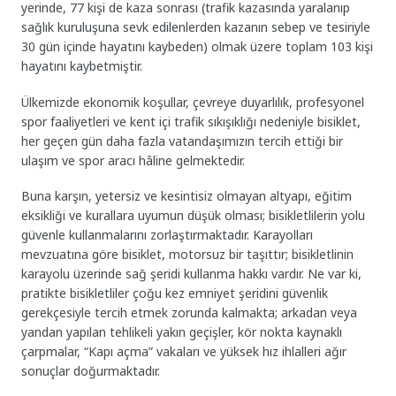
yerinde, 77 kişi de kaza sonrası (trafik kazasında yaralanıp
sağlık kuruluşuna sevk edilenlerden kazanın sebep ve tesiriyle
30 gün içinde hayatını kaybeden) olmak üzere toplam 103 kişi
hayatını kaybetmiştir.
Ülkemizde ekonomik koşullar, çevreye duyarlılık, profesyonel
spor faaliyetleri ve kent içi trafik sıkışıklığı nedeniyle bisiklet,
her geçen gün daha fazla vatandaşımızın tercih ettiği bir
ulaşım ve spor aracı hâline gelmektedir.
Buna karşın, yetersiz ve kesintisiz olmayan altyapı, eğitim
eksikliği ve kurallara uyumun düşük olması; bisikletlilerin yolu
güvenle kullanmalarını zorlaştırmaktadır. Karayolları
mevzuatına göre bisiklet, motorsuz bir taşıttır; bisikletlinin
karayolu üzerinde sağ şeridi kullanma hakkı vardır. Ne var ki,
pratikte bisikletliler çoğu kez emniyet şeridini güvenlik
gerekçesiyle tercih etmek zorunda kalmakta; arkadan veya
yandan yapılan tehlikeli yakın geçişler, kör nokta kaynaklı
çarpmalar, “Kapı açma” vakaları ve yüksek hız ihlalleri ağır
sonuçlar doğurmaktadır.