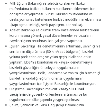
Milli Eğitim Bakanlığı ile sürücü kursları ve ilkokul
müfredatına bisiklet kullanım kurallarının eklenmesi için
görüşmeler yapılması. Sürücü kursları müfredatına ve
direksiyon sınav kriterlerine bisiklet modüllerinin eklenmesi
(kapı açma tekniği, şerit paylaşımı, kör nokta).
Adalet Bakanlığı ile ölümlü trafik kazalarında bisikletlilerin
korunmasına yönelik yasal düzenlemeler ve cezaların
caydırıcılığının artırılması için çalışma yapılması.
İçişleri Bakanlığı: Hız denetimlerinin artırılması, şehir içi hız
sınırlarının düşürülmesi (30 km/saat bölgeleri), bisiklet
yoluna park eden araç ve yakın geçiş ihlallerine etkin
yaptırım. EDS/hız koridorları ve kavşak denetimleriyle
bisikletli güvenliğini önceleyen uygulamaların
yaygınlaştırılması. Polis, jandarma ve zabıta için hizmet içi
bisiklet farkındalığı eğitimi önerisi; uygulamanın
yaygınlaştırılması için İçişleri Bakanlığı ile koordinasyon.
Ulaştırma Bakanlığının mevcut
karayolu tünel
geçişlerinde
güvenlik önlemlerini artırması ve bu
uygulamaların ülke çapında yaygınlaştırılması.
Çevre, Şehircilik ve İklim Değişikliği Bakanlığının