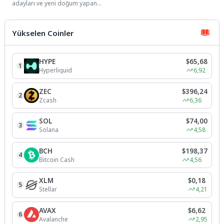
adayları ve yeni doğum yapan
annelerin sağlık hizmetlerine
daha kolay ulaşabilmesi
amacıyla...
Yükselen Coinler
HYPE
$65,68
1
Hyperliquid
6,92
ZEC
$396,24
2
Zcash
6,36
SOL
$74,00
3
Solana
4,58
BCH
$198,37
4
Bitcoin Cash
4,56
XLM
$0,18
5
Stellar
4,21
AVAX
$6,62
6
Avalanche
2,95