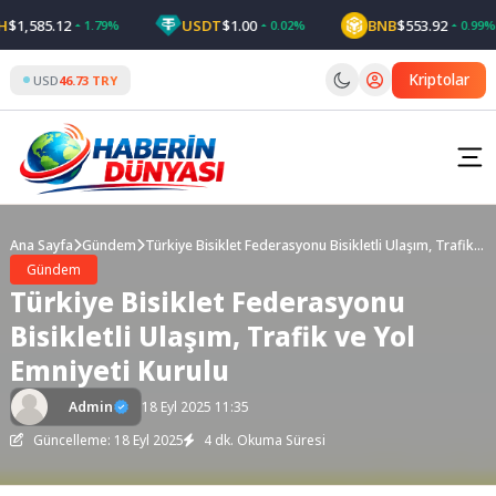
Skip
,585.12
USDT
$1.00
BNB
$553.92
1.79%
0.02%
0.99%
to
content
Kriptolar
USD
46.73 TRY
Ana Sayfa
Gündem
Türkiye Bisiklet Federasyonu Bisikletli Ulaşım, Trafik
ve Yol Emniyeti Kurulu
Gündem
Türkiye Bisiklet Federasyonu
Bisikletli Ulaşım, Trafik ve Yol
Emniyeti Kurulu
Admin
18 Eyl 2025 11:35
Güncelleme: 18 Eyl 2025
4 dk. Okuma Süresi