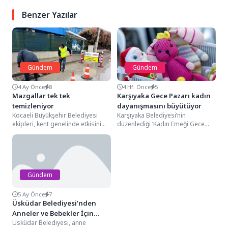
Benzer Yazılar
Gündem
Gündem
4 Ay Önce
8
4 Hf. Önce
5
Mazgallar tek tek
Karşıyaka Gece Pazarı kadın
temizleniyor
dayanışmasını büyütüyor
Kocaeli Büyükşehir Belediyesi
Karşıyaka Belediyesi’nin
ekipleri, kent genelinde etkisini
düzenlediği ‘Kadın Emeği Gece
gösteren yağışlarla birlikte
Pazarı’, ilk ayında yaklaşık 50
yaşanabilecek olumsuzlukların
kadına kazanç kapısı oldu....
önüne geçmek için...
Gündem
5 Ay Önce
7
Üsküdar Belediyesi’nden
Anneler ve Bebekler İçin
Üsküdar Belediyesi, anne
“Anne-Bebek Taksi” Hizmeti