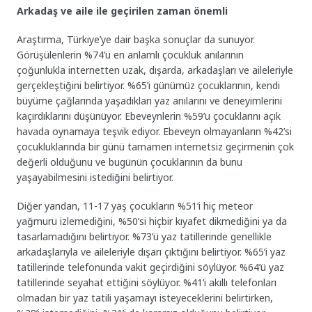
Arkadaş ve aile ile geçirilen zaman önemli
Araştırma, Türkiye’ye dair başka sonuçlar da sunuyor.
Görüşülenlerin %74’ü en anlamlı çocukluk anılarının
çoğunlukla internetten uzak, dışarda, arkadaşları ve aileleriyle
gerçekleştiğini belirtiyor. %65’i günümüz çocuklarının, kendi
büyüme çağlarında yaşadıkları yaz anılarını ve deneyimlerini
kaçırdıklarını düşünüyor. Ebeveynlerin %59’u çocuklarını açık
havada oynamaya teşvik ediyor. Ebeveyn olmayanların %42’si
çocukluklarında bir günü tamamen internetsiz geçirmenin çok
değerli olduğunu ve bugünün çocuklarının da bunu
yaşayabilmesini istediğini belirtiyor.
Diğer yandan, 11-17 yaş çocukların %51’i hiç meteor
yağmuru izlemediğini, %50’si hiçbir kıyafet dikmediğini ya da
tasarlamadığını belirtiyor. %73’ü yaz tatillerinde genellikle
arkadaşlarıyla ve aileleriyle dışarı çıktığını belirtiyor. %65’i yaz
tatillerinde telefonunda vakit geçirdiğini söylüyor. %64’ü yaz
tatillerinde seyahat ettiğini söylüyor. %41’i akıllı telefonları
olmadan bir yaz tatili yaşamayı isteyeceklerini belirtirken,