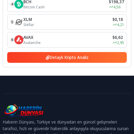
BCH
$198,37
4
Bitcoin Cash
4,56
XLM
$0,18
5
Stellar
4,21
AVAX
$6,62
6
Avalanche
2,95
Detaylı Kripto Analiz
Haberin Dünyası, Türkiye ve dünyadan en güncel gelişmeleri
tarafsız, hızlı ve güvenilir habercilik anlayışıyla okuyucularına sunan