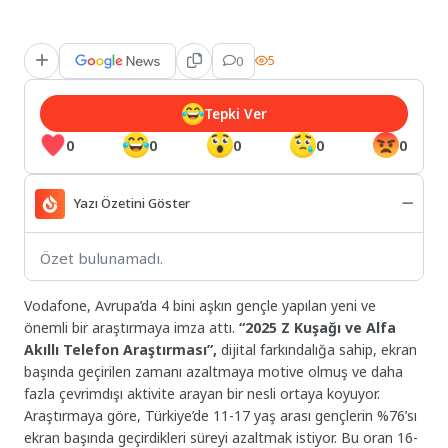
0
5
Tepki Ver
0
0
0
0
0
Yazı Özetini Göster
Özet bulunamadı.
Vodafone, Avrupa’da 4 bini aşkın gençle yapılan yeni ve
önemli bir araştırmaya imza attı.
“2025 Z Kuşağı ve Alfa
Akıllı Telefon Araştırması”,
dijital farkındalığa sahip, ekran
başında geçirilen zamanı azaltmaya motive olmuş ve daha
fazla çevrimdışı aktivite arayan bir nesli ortaya koyuyor.
Araştırmaya göre, Türkiye’de 11-17 yaş arası gençlerin %76’sı
ekran başında geçirdikleri süreyi azaltmak istiyor. Bu oran 16-