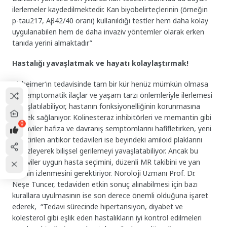
ilerlemeler kaydedilmektedir. Kan biyobelirteçlerinin (örneğin
p-tau217, Aβ42/40 oranı) kullanıldığı testler hem daha kolay
uygulanabilen hem de daha invaziv yöntemler olarak erken
tanıda yerini almaktadır”
Hastalığı yavaşlatmak ve hayatı kolaylaştırmak!
Alzheimer’ın tedavisinde tam bir kür henüz mümkün olmasa
da semptomatik ilaçlar ve yaşam tarzı
önlemleriyle ilerlemesi
yavaşlatılabiliyor, hastanın fonksiyonelliğinin korunmasına
destek sağlanıyor. Kolinesteraz inhibitörleri ve memantin gibi
0
tedaviler hafıza ve davranış semptomlarını hafifletirken, yeni
geliştirilen antikor tedavileri ise beyindeki amiloid plaklarını
temizleyerek bilişsel gerilemeyi yavaşlatabiliyor. Ancak bu
tedaviler uygun hasta seçimini, düzenli MR takibini ve yan
etkinin izlenmesini gerektiriyor. Nöroloji Uzmanı Prof. Dr.
Neşe Tuncer, tedaviden etkin sonuç alınabilmesi için bazı
kurallara uyulmasının ise son derece önemli olduğuna işaret
ederek, “Tedavi sürecinde hipertansiyon, diyabet ve
kolesterol gibi eşlik eden hastalıkların iyi kontrol edilmeleri