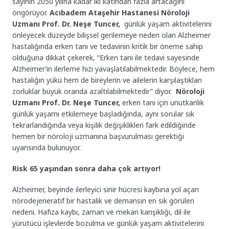
sayının 2050 yılına kadar iki katından fazla artacağını
öngörüyor.
Acıbadem Ataşehir Hastanesi Nöroloji
Uzmanı Prof. Dr. Neşe Tuncer,
günlük yaşam aktivitelerini
önleyecek düzeyde bilişsel gerilemeye neden olan
Alzheimer
hastalığında erken tanı ve tedavinin kritik bir öneme sahip
olduğuna dikkat çekerek, “Erken tanı ile tedavi sayesinde
Alzheimer’ın ilerleme hızı yavaşlatılabilmektedir. Böylece, hem
hastalığın yükü hem de bireylerin ve ailelerin karşılaştıkları
zorluklar büyük oranda azaltılabilmektedir” diyor.
Nöroloji
Uzmanı Prof. Dr. Neşe Tuncer,
erken tanı için unutkanlık
günlük yaşamı etkilemeye başladığında, aynı sorular sık
tekrarlandığında veya kişilik değişiklikleri fark edildiğinde
hemen bir nöroloji uzmanına başvurulması gerektiği
uyarısında bulunuyor.
Risk 65 yaşından sonra daha çok artıyor!
Alzheimer, beyinde ilerleyici sinir hücresi kaybına yol açan
nörodejeneratif bir hastalık ve demansın en sık görülen
nedeni. Hafıza kaybı, zaman ve mekan karışıklığı, dil ile
yürütücü işlevlerde bozulma ve günlük yaşam aktivitelerini