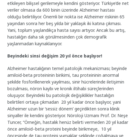
etkileyen bilişsel gerilemeyle kendini gösteriyor. Türkiye’de net
veriler olmasa da 600 binin üzerinde Alzheimer hastası
olduğu belirtiliyor. Önemli bir nokta ise Alzheimer riskinin 65
yaşından sonra her beş yılda bir yaklaşık iki katına çıkması.
Yani, toplum yaşlandıkça hasta sayısı artıyor. Ancak bu artış,
hastalığın daha sık görülmesinden çok demografik
yaşlanmadan kaynaklanıyor.
Beyindeki sinsi değişim 20 yıl önce başlıyor!
Alzheimer hastalığının temel patolojik mekanizması; beyinde
amiloid-beta proteininin birikimi, tau proteininin anormal
şekilde fosforillenerek yayılması, sinir hücrelerinde iletişimin
bozulması, nöron kaybı ve kronik iltihabi süreçlerinden
oluşuyor. Beyindeki bu patolojik değişiklikler hastalığın
belirtileri ortaya çıkmadan 20 yıl kadar önce başlıyor, yani
Alzheimer uzun bir ‘sessiz dönem’ geçirdikten sonra klinik
sinyaller ile kendini gösteriyor. Nöroloji Uzmanı Prof. Dr. Neşe
Tuncer, “Örneğin, hastalık henüz belirti vermeden 20 yıl kadar
önce amiloid–beta proteini beyinde birikmeye, 10 yıl
öncesinde de tau proteini yumaklar şeklinde çoğalmaya ve