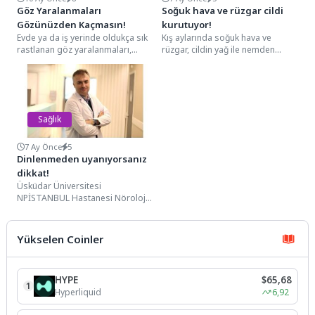
Göz Yaralanmaları
Soğuk hava ve rüzgar cildi
Gözünüzden Kaçmasın!
kurutuyor!
Evde ya da iş yerinde oldukça sık
Kış aylarında soğuk hava ve
rastlanan göz yaralanmaları,
rüzgar, cildin yağ ile nemden
çoğu zaman suyla yıkayarak
oluşan bariyer dengesini
geçiştirdiğimiz...
zayıflatıyor. Bunun...
Sağlık
7 Ay Önce
5
Dinlenmeden uyanıyorsanız
dikkat!
Üsküdar Üniversitesi
NPİSTANBUL Hastanesi Nöroloji
Uzmanı Prof. Dr. Barış Metin, uyku
bozuklukları tanısında kullanılan
testler ve...
Yükselen Coinler
HYPE
$65,68
1
Hyperliquid
6,92