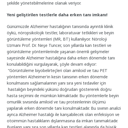
şekilde yönetebilmelerine olanak veriyor.
Yeni geliştirilen testlerle daha erken tanı imkanı!
Günümüzde Alzheimer hastalığının tanısında ayrıntılı klinik
öykü, nöropsikolojik testler, laboratuvar tetkikleri ve beyin
görüntüleme yöntemleri (MR, BT) kullanılıyor. Nöroloji
Uzmanı Prof. Dr. Neşe Tuncer, son yıllarda kan testleri ve
görüntüleme yöntemlerinde yaşanan önemli gelişmeler
sayesinde Alzheimer hastalığına daha erken dönemde tanı
konulabildiğini vurgulayarak, şöyle devam ediyor:
“Görüntüleme biyobelirteçleri olan amiloid ve tau PET
yöntemleri Alzheimer’ın kesin tanısının erken dönemde
konulmasını sağlamalarının yanı sıra yeni tedaviler için
hastalığın beyindeki yükünü doğrudan göstererek doğru
hasta seçimini de mümkün kılmaktadır. Bu yöntemlerle beyin
omurilik sıvısında amiloid ve tau proteinlerinin ölçümü
yapılarak erken dönemde tanı konulmaktadır. Bu sıvının analizi
ayrıca Alzheimer hastalığı ile karışabilecek olan enfeksiyon ve
otoimmün hastalıkların dışlanmasına da imkan tanımaktadır.
Bunların yanı sıra son yıllarda kan testleri alanında da büyük