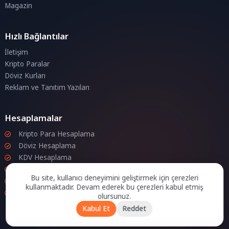
Magazin
Hızlı Bağlantılar
İletişim
Kripto Paralar
Döviz Kurları
Reklam ve Tanıtım Yazıları
Hesaplamalar
Kripto Para Hesaplama
Döviz Hesaplama
KDV Hesaplama
İndirim Hesaplama
Bu site, kullanıcı deneyimini geliştirmek için çerezleri
Zam Hesaplama
kullanmaktadır. Devam ederek bu çerezleri kabul etmiş
Bileşik Hesaplama
olursunuz.
Kabul Et
Reddet