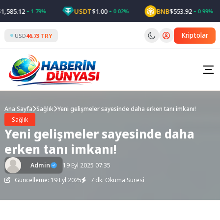
Skip
5.12
USDT
$1.00
BNB
$553.92
1.79%
0.02%
0.99%
to
content
Kriptolar
USD
46.73 TRY
Ana Sayfa
Sağlık
Yeni gelişmeler sayesinde daha erken tanı imkanı!
Sağlık
Yeni gelişmeler sayesinde daha
erken tanı imkanı!
Admin
19 Eyl 2025 07:35
Güncelleme: 19 Eyl 2025
7 dk. Okuma Süresi