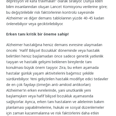
depresyon ve kafa travmaları” olarak sıralıyor. Dünya lideri
bilim insanlarından oluşan Lancet Komisyonu verilerine göre;
bu değiştirilebilir risk faktörlerinin kontrolü sayesinde
Alzheimer ve diğer demans tablolarının yüzde 40-45 kadarı
önlenebiliyor veya geciktirilebiliyor.
Erken tanı kritik bir öneme sahip!
Alzheimer hastalığına henüz demans evresine ulaşmadan
önceki ‘Hafif Bilişsel Bozukluk’ döneminde veya hastalık
belirtileri henüz başlamadan önce sadece genetik yatkınlık
taşıyan ve hastalık gelişimi beklenen bireylerde tanı
konulması büyük önem taşıyor. Zira, bu erken aşamada
hastalar günlük yaşam aktivitelerini bağımsız şekilde
sürdürebiliyor. Yeni geliştirilen hastalık modifiye edici tedaviler
de en çok faydayı (örneğin anti-amiloid antikorları)
Alzheimer’ın erken evrelerinde, yani unutkanlık yeni
başlamışken veya hafif bilişsel bozukluk aşamasında
sağlıyorlar. Ayrıca, erken tanı hastaların ve ailelerinin bakım
planlaması yapabilmelerine, hukuki ve sosyal düzenlemeler
için zaman kazanmalarına ve risk faktörlerini daha etkin