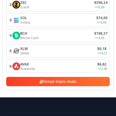
ZEC
$396,24
2
Zcash
6,36
SOL
$74,00
3
Solana
4,58
BCH
$198,37
4
Bitcoin Cash
4,56
XLM
$0,18
5
Stellar
4,21
AVAX
$6,62
6
Avalanche
2,95
Detaylı Kripto Analiz