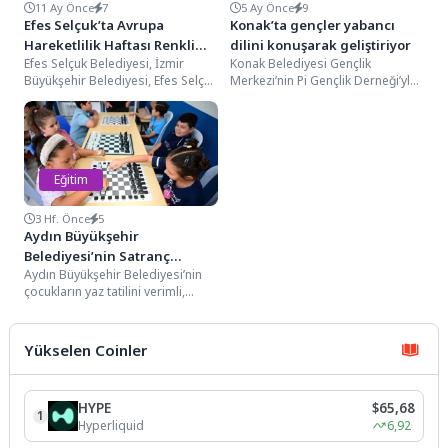
11 Ay Önce
7
5 Ay Önce
9
Efes Selçuk’ta Avrupa
Konak’ta gençler yabancı
Hareketlilik Haftası Renkli
dilini konuşarak geliştiriyor
Efes Selçuk Belediyesi, İzmir
Konak Belediyesi Gençlik
Görüntülere Sahne Oldu
Büyükşehir Belediyesi, Efes Selçuk
Merkezi’nin Pi Gençlik Derneği’yle
Bisikletlileri Derneği, Efesli
birlikte düzenlediği ücretsiz
Babalar Topluluğu ile
“İngilizce ve Lehçe Konuşma
Cumhuriyet...
Kulüpleri”ne...
Eğitim
3 Hf. Önce
5
Aydın Büyükşehir
Belediyesi’nin Satranç
Aydın Büyükşehir Belediyesi’nin
Eğitimleri Sürüyor
çocukların yaz tatilini verimli,
eğitici ve keyifli bir şekilde
değerlendirmesi amacıyla
düzenlediği...
Yükselen Coinler
HYPE
$65,68
1
Hyperliquid
6,92