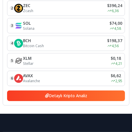
ZEC
$396,24
2
Zcash
6,36
SOL
$74,00
3
Solana
4,58
BCH
$198,37
4
Bitcoin Cash
4,56
XLM
$0,18
5
Stellar
4,21
AVAX
$6,62
6
Avalanche
2,95
Detaylı Kripto Analiz