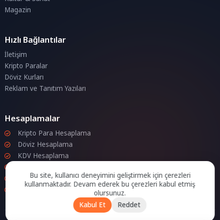
Magazin
Hızlı Bağlantılar
İletişim
Kripto Paralar
Döviz Kurları
Reklam ve Tanıtım Yazıları
Hesaplamalar
Kripto Para Hesaplama
Döviz Hesaplama
KDV Hesaplama
İndirim Hesaplama
Bu site, kullanıcı deneyimini geliştirmek için çerezleri
Zam Hesaplama
kullanmaktadır. Devam ederek bu çerezleri kabul etmiş
Bileşik Hesaplama
olursunuz.
Kabul Et
Reddet