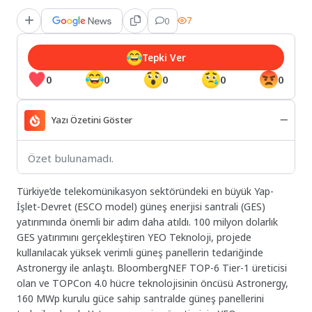
0
7
Tepki Ver
0
0
0
0
0
Yazı Özetini Göster
Özet bulunamadı.
Türkiye’de telekomünikasyon sektöründeki en büyük Yap-
İşlet-Devret (ESCO model) güneş enerjisi santrali (GES)
yatırımında önemli bir adım daha atıldı. 100 milyon dolarlık
GES yatırımını gerçekleştiren YEO Teknoloji, projede
kullanılacak yüksek verimli güneş panellerin tedariğinde
Astronergy ile anlaştı. BloombergNEF TOP-6 Tier-1 üreticisi
olan ve TOPCon 4.0 hücre teknolojisinin öncüsü Astronergy,
160 MWp kurulu güce sahip santralde güneş panellerini