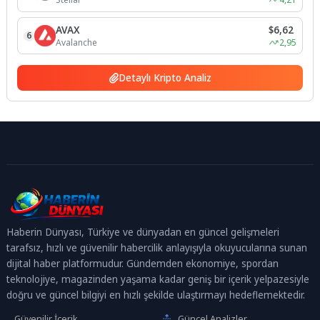
AVAX
$6,62
6
Avalanche
2,95
Detaylı Kripto Analiz
Haberin Dünyası, Türkiye ve dünyadan en güncel gelişmeleri
tarafsız, hızlı ve güvenilir habercilik anlayışıyla okuyucularına sunan
dijital haber platformudur. Gündemden ekonomiye, spordan
teknolojiye, magazinden yaşama kadar geniş bir içerik yelpazesiyle
doğru ve güncel bilgiyi en hızlı şekilde ulaştırmayı hedeflemektedir.
Güvenilir İçerik
Güncel Analizler