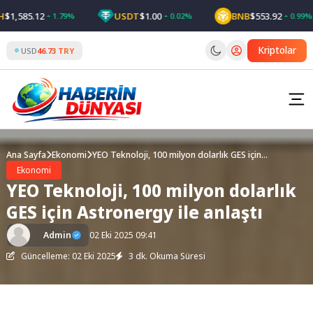
Skip
,585.12
USDT
$1.00
BNB
$553.92
1.79%
0.02%
0.99%
to
content
Kriptolar
USD
46.73 TRY
Ana Sayfa
Ekonomi
YEO Teknoloji, 100 milyon dolarlık GES için
Astronergy ile anlaştı
Ekonomi
YEO Teknoloji, 100 milyon dolarlık
GES için Astronergy ile anlaştı
Admin
02 Eki 2025 09:41
Güncelleme: 02 Eki 2025
3 dk. Okuma Süresi