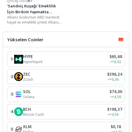
10 Ay Önce
4
‘Sandviç Kuşağı’ Emeklilik
İçin Birikim Yapmakta
Allianz Grubu’nun ABD merkezli
Zorlanıyor
hayat ve emeklilik şirketi Allianz
Life, Emeklilik Araştırması’nın 2025
yılı sonuçlarını...
Yükselen Coinler
HYPE
$65,68
1
Hyperliquid
6,92
ZEC
$396,24
2
Zcash
6,36
SOL
$74,00
3
Solana
4,58
BCH
$198,37
4
Bitcoin Cash
4,56
XLM
$0,18
5
Stellar
4,21