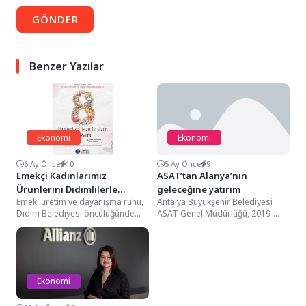
GÖNDER
Benzer Yazılar
Ekonomi
Ekonomi
6 Ay Önce
10
5 Ay Önce
9
Emekçi Kadınlarımız
ASAT’tan Alanya’nın
Ürünlerini Didimlilerle
geleceğine yatırım
Emek, üretim ve dayanışma ruhu,
Antalya Büyükşehir Belediyesi
Buluşturacak
Didim Belediyesi öncülüğünde
ASAT Genel Müdürlüğü, 2019-
Didim Kent Meydanı’nda hayat
2026 yılları arasında Alanya’da
bulacak.Didim Belediyesi
gerçekleştirdiği yatırımlarla
tarafından...
ilçenin altyapısını önemli...
Ekonomi