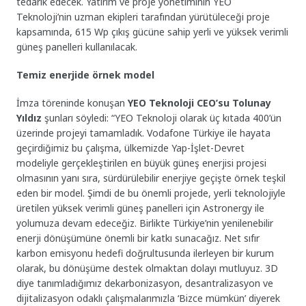
tedarik edecek. Yatırım ve proje yönetiminin YEO
Teknoloji’nin uzman ekipleri tarafından yürütüleceği proje
kapsamında, 615 Wp çıkış gücüne sahip yerli ve yüksek verimli
güneş panelleri kullanılacak.
Temiz enerjide örnek model
İmza töreninde konuşan
YEO Teknoloji CEO’su Tolunay
Yıldız
şunları söyledi: “YEO Teknoloji olarak üç kıtada 400’ün
üzerinde projeyi tamamladık. Vodafone Türkiye ile hayata
geçirdiğimiz bu çalışma, ülkemizde Yap-İşlet-Devret
modeliyle gerçekleştirilen en büyük güneş enerjisi projesi
olmasının yanı sıra, sürdürülebilir enerjiye geçişte örnek teşkil
eden bir model. Şimdi de bu önemli projede, yerli teknolojiyle
üretilen yüksek verimli güneş panelleri için Astronergy ile
yolumuza devam edeceğiz. Birlikte Türkiye’nin yenilenebilir
enerji dönüşümüne önemli bir katkı sunacağız. Net sıfır
karbon emisyonu hedefi doğrultusunda ilerleyen bir kurum
olarak, bu dönüşüme destek olmaktan dolayı mutluyuz. 3D
diye tanımladığımız dekarbonizasyon, desantralizasyon ve
dijitalizasyon odaklı çalışmalarımızla ‘Bizce mümkün’ diyerek