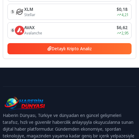
XLM
$0,18
5
Stellar
4,21
AVAX
$6,62
6
Avalanche
2,95
Detaylı Kripto Analiz
Haberin Dünyası, Türkiye ve dünyadan en güncel gelişmeleri
tarafsız, hızlı ve güvenilir habercilik anlayışıyla okuyucularına sunan
dijital haber platformudur. Gündemden ekonomiye, spordan
teknolojiye, magazinden yaşama kadar geniş bir içerik yelpazesiyle