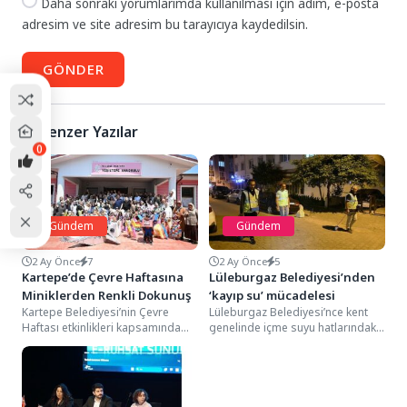
Daha sonraki yorumlarımda kullanılması için adım, e-posta
adresim ve site adresim bu tarayıcıya kaydedilsin.
GÖNDER
Benzer Yazılar
0
Gündem
Gündem
2 Ay Önce
7
2 Ay Önce
5
Kartepe’de Çevre Haftasına
Lüleburgaz Belediyesi’nden
Miniklerden Renkli Dokunuş
‘kayıp su’ mücadelesi
Kartepe Belediyesi’nin Çevre
Lüleburgaz Belediyesi’nce kent
Haftası etkinlikleri kapsamında
genelinde içme suyu hatlarındaki
düzenlenen programda minikler,
kayıp-kaçak oranını en aza
geri dönüşümün önemine dikkat
indirerek su tasarrufunda
çeken renkli...
önemli...