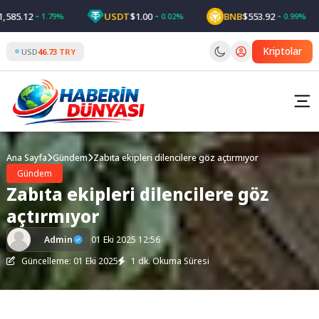
Skip
85.12
USDT
$1.00
BNB
$553.92
1.79%
0.02%
0.99%
to
content
Kriptolar
USD
46.73 TRY
Ana Sayfa
Gündem
Zabıta ekipleri dilencilere göz açtırmıyor
Gündem
Zabıta ekipleri dilencilere göz
açtırmıyor
Admin
01 Eki 2025 12:56
Güncelleme: 01 Eki 2025
1 dk. Okuma Süresi