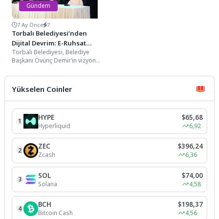
Gündem
7 Ay Önce
7
Torbalı Belediyesi’nden
Dijital Devrim: E-Ruhsat
Torbalı Belediyesi, Belediye
Dönemi
Başkanı Övünç Demir’in vizyon
projeleri arasında yer alan Smart
Torbalı kapsamında geliştirilen...
Yükselen Coinler
HYPE
$65,68
1
Hyperliquid
6,92
ZEC
$396,24
2
Zcash
6,36
SOL
$74,00
3
Solana
4,58
BCH
$198,37
4
Bitcoin Cash
4,56