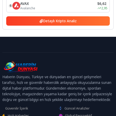
AVAX
$6,62
6
Avalanche
2,95
Detaylı Kripto Analiz
Haberin Dünyası, Türkiye ve dünyadan en güncel gelişmeleri
tarafsız, hızlı ve güvenilir habercilik anlayışıyla okuyucularına sunan
dijital haber platformudur. Gündemden ekonomiye, spordan
teknolojiye, magazinden yaşama kadar geniş bir içerik yelpazesiyle
doğru ve güncel bilgiyi en hızlı şekilde ulaştırmayı hedeflemektedir.
Güvenilir İçerik
Güncel Analizler
Hızlı Haberler
Global Perspektif