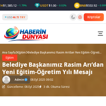
Skip
1,585.12
USDT
$1.00
BNB
$553.92
1.79%
0.02%
0.99%
to
content
Kriptolar
USD
46.73 TRY
Ana Sayfa
Eğitim
Belediye Başkanımız Rasim Arı’dan Yeni Eğitim-Öğretim
Yılı Mesajı
Eğitim
Belediye Başkanımız Rasim Arı’dan
Yeni Eğitim-Öğretim Yılı Mesajı
Admin
08 Eyl 2025 09:02
Güncelleme: 08 Eyl 2025
3 dk. Okuma Süresi