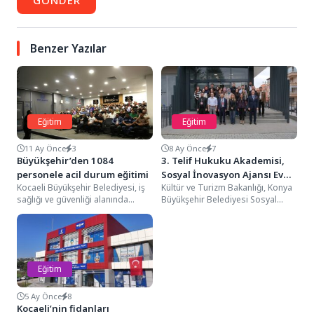
Benzer Yazılar
Eğitim
Eğitim
11 Ay Önce
3
8 Ay Önce
7
Büyükşehir’den 1084
3. Telif Hukuku Akademisi,
personele acil durum eğitimi
Sosyal İnovasyon Ajansı Ev
Kocaeli Büyükşehir Belediyesi, iş
Kültür ve Turizm Bakanlığı, Konya
Sahipliğinde Yapıldı
sağlığı ve güvenliği alanında
Büyükşehir Belediyesi Sosyal
örnek bir çalışmaya daha imza
İnovasyon Ajansı ile Necmettin
attı. Eğitim...
Erbakan Üniversitesi Hukuk...
Eğitim
5 Ay Önce
8
Kocaeli’nin fidanları