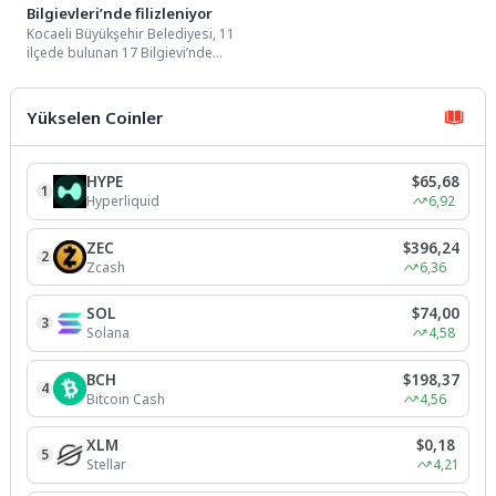
Bilgievleri’nde filizleniyor
Kocaeli Büyükşehir Belediyesi, 11
ilçede bulunan 17 Bilgievi’nde
çocuklara sosyal belediyecilik
anlayışıyla ev ortamı sıcaklığı...
Yükselen Coinler
HYPE
$65,68
1
Hyperliquid
6,92
ZEC
$396,24
2
Zcash
6,36
SOL
$74,00
3
Solana
4,58
BCH
$198,37
4
Bitcoin Cash
4,56
XLM
$0,18
5
Stellar
4,21