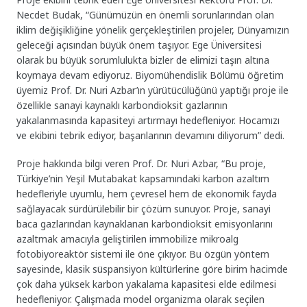
Necdet Budak, “Günümüzün en önemli sorunlarından olan
iklim değişikliğine yönelik gerçekleştirilen projeler, Dünyamızın
geleceği açısından büyük önem taşıyor. Ege Üniversitesi
olarak bu büyük sorumlulukta bizler de elimizi taşın altına
koymaya devam ediyoruz. Biyomühendislik Bölümü öğretim
üyemiz Prof. Dr. Nuri Azbar’ın yürütücülüğünü yaptığı proje ile
özellikle sanayi kaynaklı karbondioksit gazlarının
yakalanmasında kapasiteyi artırmayı hedefleniyor. Hocamızı
ve ekibini tebrik ediyor, başarılarının devamını diliyorum” dedi.
Proje hakkında bilgi veren Prof. Dr. Nuri Azbar, “Bu proje,
Türkiye’nin Yeşil Mutabakat kapsamındaki karbon azaltım
hedefleriyle uyumlu, hem çevresel hem de ekonomik fayda
sağlayacak sürdürülebilir bir çözüm sunuyor. Proje, sanayi
baca gazlarından kaynaklanan karbondioksit emisyonlarını
azaltmak amacıyla geliştirilen immobilize mikroalg
fotobiyoreaktör sistemi ile öne çıkıyor. Bu özgün yöntem
sayesinde, klasik süspansiyon kültürlerine göre birim hacimde
çok daha yüksek karbon yakalama kapasitesi elde edilmesi
hedefleniyor. Çalışmada model organizma olarak seçilen