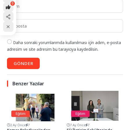
0
Daha sonraki yorumlarımda kullanılması için adım, e-posta
adresim ve site adresim bu tarayıcıya kaydedilsin.
GÖNDER
Benzer Yazılar
Eğitim
Eğitim
2 Ay Önce
7
7 Ay Önce
7
Kemer Belediyesi’nden
EÜ İletişim Fakültesinde