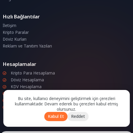
Hızlı Bağlantılar
İletişim
Kripto Paralar
Döviz Kurları
Reklam ve Tanıtım Yazıları
Hesaplamalar
Kripto Para Hesaplama
Döviz Hesaplama
KDV Hesaplama
İndirim Hesaplama
Bu site, kullanıcı deneyimini geliştirmek için çerezleri
Zam Hesaplama
kullanmaktadır. Devam ederek bu çerezleri kabul etmiş
Bileşik Hesaplama
olursunuz.
Kabul Et
Reddet