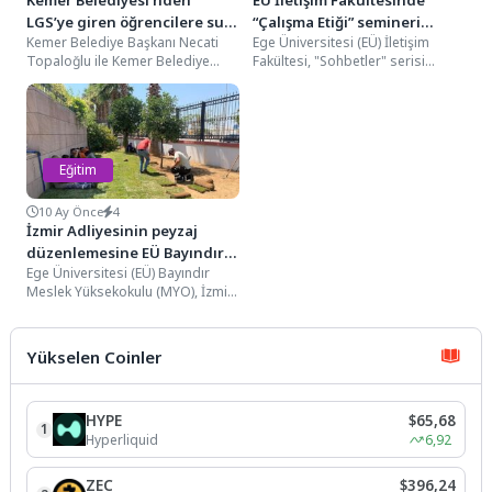
LGS’ye giren öğrencilere su
“Çalışma Etiği” semineri
Kemer Belediye Başkanı Necati
Ege Üniversitesi (EÜ) İletişim
ve şeker
düzenlendi
Topaloğlu ile Kemer Belediye
Fakültesi, "Sohbetler" serisi
Başkan Yardımcısı Semih Top,
kapsamında " Çalışma Etiği"
Kemer Belediyesi Kültür...
seminerine ev sahipliği yaptı....
Eğitim
10 Ay Önce
4
İzmir Adliyesinin peyzaj
düzenlemesine EÜ Bayındır
Ege Üniversitesi (EÜ) Bayındır
MYO’dan destek
Meslek Yüksekokulu (MYO), İzmir
Adliye Sarayı Protokol Girişi
Alanının peyzaj yenileme...
Yükselen Coinler
HYPE
$65,68
1
Hyperliquid
6,92
ZEC
$396,24