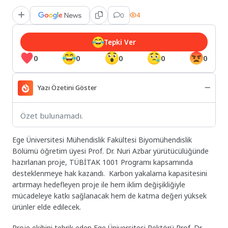
0
4
Tepki Ver
0
0
0
0
0
Yazı Özetini Göster
Özet bulunamadı.
Ege Üniversitesi Mühendislik Fakültesi Biyomühendislik
Bölümü öğretim üyesi Prof. Dr. Nuri Azbar yürütücülüğünde
hazırlanan proje, TÜBİTAK 1001 Programı kapsamında
desteklenmeye hak kazandı. Karbon yakalama kapasitesini
artırmayı hedefleyen proje ile hem iklim değişikliğiyle
mücadeleye katkı sağlanacak hem de katma değeri yüksek
ürünler elde edilecek.
Proje ekibini tebrik eden Ege Üniversitesi Rektörü Prof. Dr.