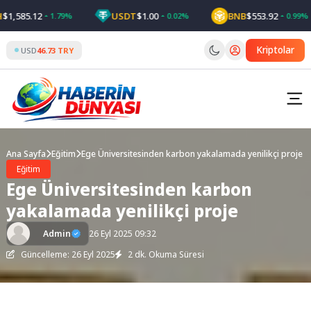
Skip
1,585.12
USDT
$1.00
BNB
$553.92
1.79%
0.02%
0.99%
to
content
Kriptolar
USD
46.73 TRY
Ana Sayfa
Eğitim
Ege Üniversitesinden karbon yakalamada yenilikçi proje
Eğitim
Ege Üniversitesinden karbon
yakalamada yenilikçi proje
Admin
26 Eyl 2025 09:32
Güncelleme: 26 Eyl 2025
2 dk. Okuma Süresi