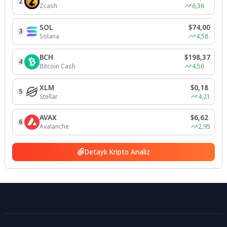
2
Zcash
6,36
SOL
$74,00
3
Solana
4,58
BCH
$198,37
4
Bitcoin Cash
4,56
XLM
$0,18
5
Stellar
4,21
AVAX
$6,62
6
Avalanche
2,95
Detaylı Kripto Analiz